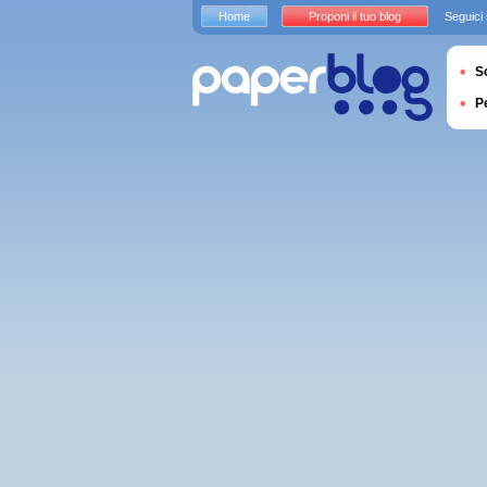
Home
Proponi il tuo blog
Seguici
S
P