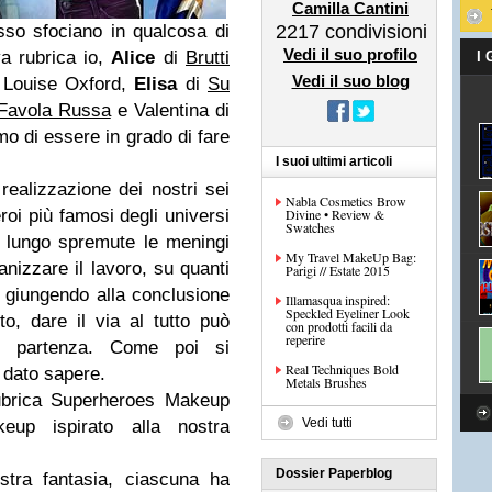
Camilla Cantini
sso sfociano in qualcosa di
2217
condivisioni
Vedi il suo profilo
a rubrica io,
Alice
di
Brutti
I
Vedi il suo blog
e Louise Oxford,
Elisa
di
Su
Favola Russa
e Valentina di
o di essere in grado di fare
I suoi ultimi articoli
 realizzazione dei nostri sei
Nabla Cosmetics Brow
oi più famosi degli universi
Divine • Review &
Swatches
 lungo spremute le meningi
My Travel MakeUp Bag:
nizzare il lavoro, su quanti
Parigi // Estate 2015
 giungendo alla conclusione
Illamasqua inspired:
Speckled Eyeliner Look
o, dare il via al tutto può
con prodotti facili da
reperire
i partenza. Come poi si
Real Techniques Bold
 dato sapere.
Metals Brushes
rubrica Superheroes Makeup
Vedi tutti
eup ispirato alla nostra
Dossier Paperblog
stra fantasia, ciascuna ha