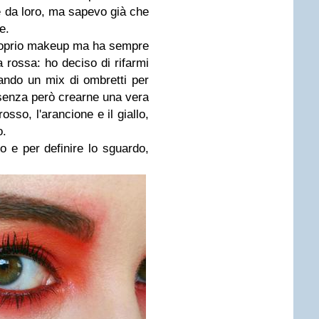
e da loro, ma sapevo già che
e.
roprio makeup ma ha sempre
 rossa: ho deciso di rifarmi
mando un mix di ombretti per
 senza però crearne una vera
osso, l'arancione e il giallo,
o.
to e per definire lo sguardo,