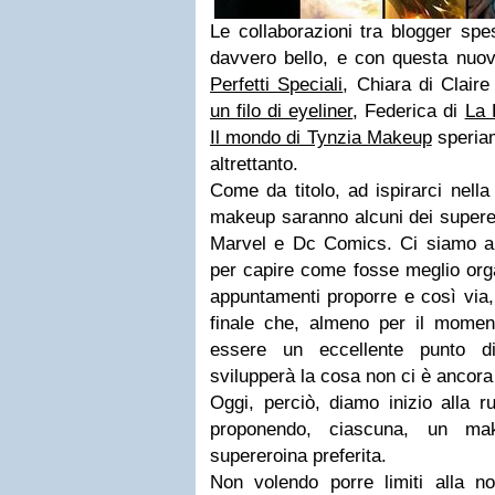
Le collaborazioni tra blogger spe
davvero bello, e con questa nuov
Perfetti Speciali
, Chiara di Clair
un filo di eyeliner
, Federica di
La 
Il mondo di Tynzia Makeup
speriam
altrettanto.
Come da titolo, ad ispirarci nella
makeup saranno alcuni dei superer
Marvel e Dc Comics. Ci siamo a
per capire come fosse meglio orga
appuntamenti proporre e così via,
finale che, almeno per il moment
essere un eccellente punto d
svilupperà la cosa non ci è ancora
Oggi, perciò, diamo inizio alla 
proponendo, ciascuna, un mak
supereroina preferita.
Non volendo porre limiti alla no