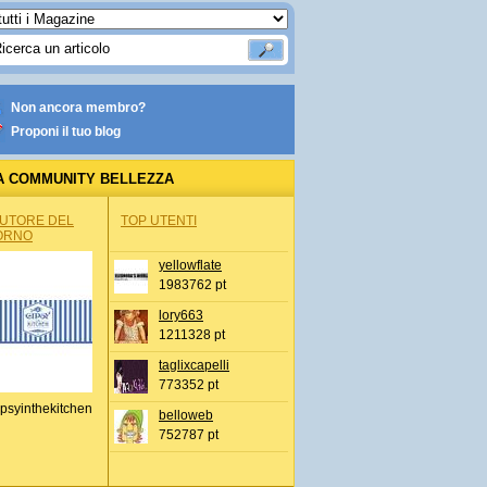
Non ancora membro?
Proponi il tuo blog
A COMMUNITY BELLEZZA
AUTORE DEL
TOP UTENTI
ORNO
yellowflate
1983762 pt
lory663
1211328 pt
taglixcapelli
773352 pt
psyinthekitchen
belloweb
752787 pt