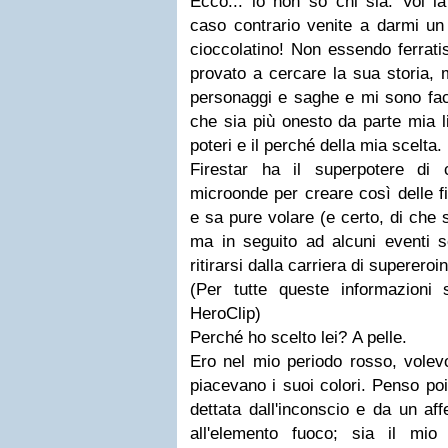
Ecco... io non so chi sia. Voi l
caso contrario venite a darmi un
cioccolatino! Non essendo ferrati
provato a cercare la sua storia, m
personaggi e saghe e mi sono fac
che sia più onesto da parte mia li
poteri e il perché della mia scelta.
Firestar ha il superpotere di c
microonde per creare così delle f
e sa pure volare (e certo, di che 
ma in seguito ad alcuni eventi 
ritirarsi dalla carriera di supereroi
(Per tutte queste informazioni 
HeroClip
)
Perché ho scelto lei? A pelle.
Ero nel mio periodo rosso, volevo
piacevano i suoi colori. Penso poi
dettata dall'inconscio e da un aff
all'elemento fuoco; sia il m