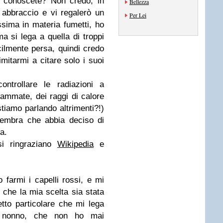
a conoscete? Non credo, in
Bellezza
 abbraccio e vi regalerò un
Per Lei
ssima in materia fumetti, ho
a si lega a quella di troppi
ilmente persa, quindi credo
mitarmi a citare solo i suoi
ontrollare le radiazioni a
iammate, dei raggi di calore
stiamo parlando altrimenti?!)
sembra che abbia deciso di
na.
si ringraziano
Wikipedia
e
 farmi i capelli rossi, e mi
 che la mia scelta sia stata
etto particolare che mi lega
io nonno, che non ho mai