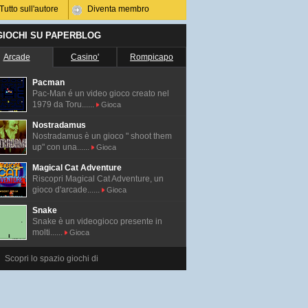
Tutto sull'autore
Diventa membro
 GIOCHI SU PAPERBLOG
Arcade
Casino'
Rompicapo
Pacman
Pac-Man é un video gioco creato nel
1979 da Toru......
Gioca
Nostradamus
Nostradamus è un gioco " shoot them
up" con una......
Gioca
Magical Cat Adventure
Riscopri Magical Cat Adventure, un
gioco d'arcade......
Gioca
Snake
Snake è un videogioco presente in
molti......
Gioca
Scopri lo spazio giochi di