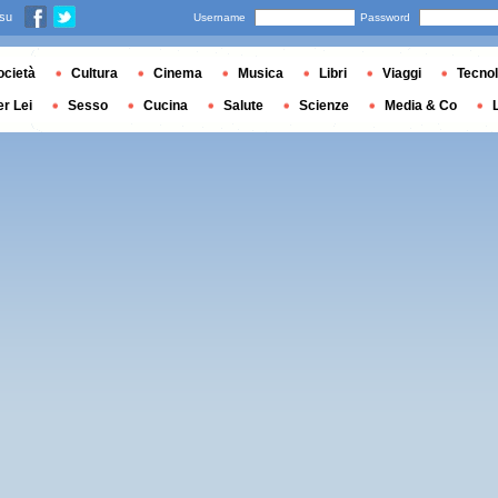
 su
Username
Password
ocietà
Cultura
Cinema
Musica
Libri
Viaggi
Tecnol
er Lei
Sesso
Cucina
Salute
Scienze
Media & Co