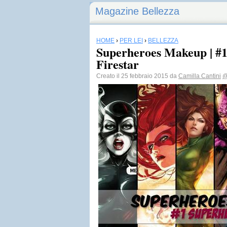
Magazine Bellezza
HOME
›
PER LEI
›
BELLEZZA
Superheroes Makeup | #1
Firestar
Creato il 25 febbraio 2015 da
Camilla Cantini
@