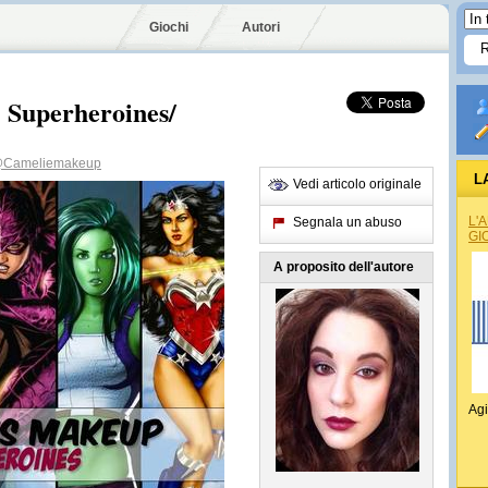
Giochi
Autori
 Superheroines/
Cameliemakeup
L
Vedi articolo originale
L'
Segnala un abuso
GI
A proposito dell'autore
Agi