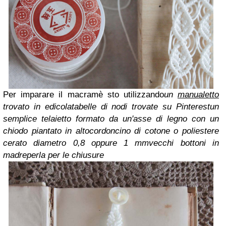
Per imparare il macramè sto utilizzando
un
manualetto
trovato in edicola
tabelle di nodi trovate su Pinterest
un
semplice telaietto formato da un'asse di legno con un
chiodo piantato in alto
cordoncino di cotone o poliestere
cerato diametro 0,8 oppure 1 mm
vecchi bottoni in
madreperla per le chiusure