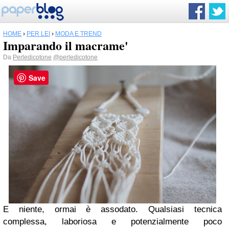
HOME
›
PER LEI
›
MODA E TREND
Imparando il macrame'
Da
Perledicotone
@perledicotone
Save
E niente, ormai è assodato. Qualsiasi tecnica
complessa, laboriosa e potenzialmente poco