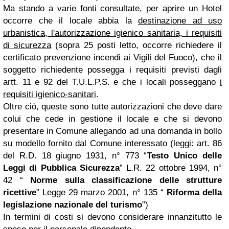
Ma stando a varie fonti consultate, per aprire un Hotel
occorre che il locale abbia la
destinazione ad uso
urbanistica, l'autorizzazione igienico sanitaria, i requisiti
di sicurezza
(sopra 25 posti letto, occorre richiedere il
certificato prevenzione incendi ai Vigili del Fuoco), che il
soggetto richiedente possegga i requisiti previsti dagli
artt. 11 e 92 del T.U.L.P.S. e che i locali posseggano
i
requisiti igienico-sanitari
.
Oltre ciò, queste sono tutte autorizzazioni che deve dare
colui che cede in gestione il locale e che si devono
presentare in Comune allegando ad una domanda in bollo
su modello fornito dal Comune interessato (leggi: art. 86
del R.D. 18 giugno 1931, n° 773 “
Testo Unico delle
Leggi di Pubblica Sicurezza
” L.R. 22 ottobre 1994, n°
42 “
Norme sulla classificazione delle strutture
ricettive
” Legge 29 marzo 2001, n° 135 “
Riforma della
legislazione nazionale del turismo
”)
In termini di costi si devono considerare innanzitutto le