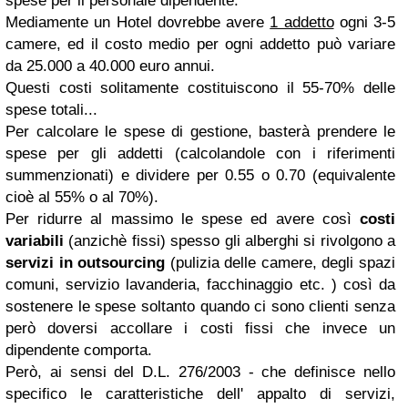
spese per il personale dipendente.
Mediamente un Hotel dovrebbe avere
1 addetto
ogni 3-5
camere, ed il costo medio per ogni addetto può variare
da 25.000 a 40.000 euro annui.
Questi costi solitamente costituiscono il 55-70% delle
spese totali...
Per calcolare le spese di gestione, basterà prendere le
spese per gli addetti (calcolandole con i riferimenti
summenzionati) e dividere per 0.55 o 0.70 (equivalente
cioè al 55% o al 70%).
Per ridurre al massimo le spese ed avere così
costi
variabili
(anzichè fissi) spesso gli alberghi si rivolgono a
servizi in outsourcing
(pulizia delle camere, degli spazi
comuni, servizio lavanderia, facchinaggio etc. ) così da
sostenere le spese soltanto quando ci sono clienti senza
però doversi accollare i costi fissi che invece un
dipendente comporta.
Però, ai sensi del D.L. 276/2003 - che definisce nello
specifico le caratteristiche dell' appalto di servizi,