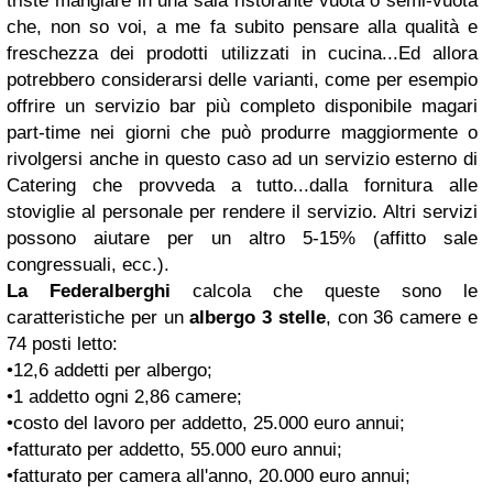
triste mangiare in una sala ristorante vuota o semi-vuota
che, non so voi, a me fa subito pensare alla qualità e
freschezza dei prodotti utilizzati in cucina...Ed allora
potrebbero considerarsi delle varianti, come per esempio
offrire un servizio bar più completo disponibile magari
part-time nei giorni che può produrre maggiormente o
rivolgersi anche in questo caso ad un servizio esterno di
Catering che provveda a tutto...dalla fornitura alle
stoviglie al personale per rendere il servizio.
Altri servizi
possono aiutare per un altro 5-15% (affitto sale
congressuali, ecc.).
La Federalberghi
calcola che queste sono le
caratteristiche per un
albergo 3 stelle
, con 36 camere e
74 posti letto:
•12,6 addetti per albergo;
•1 addetto ogni 2,86 camere;
•costo del lavoro per addetto, 25.000 euro annui;
•fatturato per addetto, 55.000 euro annui;
•fatturato per camera all'anno, 20.000 euro annui;