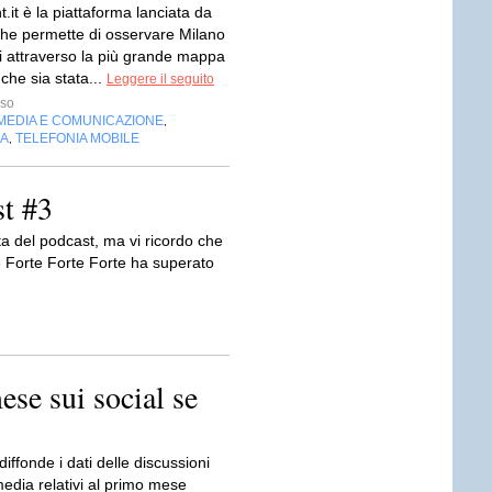
t.it è la piattaforma lanciata da
che permette di osservare Milano
i attraverso la più grande mappa
 che sia stata...
Leggere il seguito
sso
MEDIA E COMUNICAZIONE
,
IA
TELEFONIA MOBILE
,
t #3
a del podcast, ma vi ricordo che
e Forte Forte Forte ha superato
se sui social se
iffonde i dati delle discussioni
media relativi al primo mese