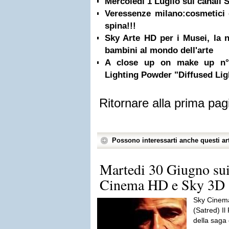
Mercoledi 1 Luglio sui canali
Veressenze milano:cosmetici e
spina!!!
Sky Arte HD per i Musei, la n
bambini al mondo dell'arte
A close up on make up n°2
Lighting Powder "Diffused Lig
Ritornare alla prima pag
Possono interessarti anche questi art
Martedi 30 Giugno sui
Cinema HD e Sky 3D
Sky Cinema
(Satred) Il
della saga 