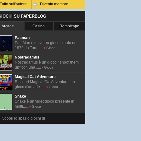
Tutto sull'autore
Diventa membro
 GIOCHI SU PAPERBLOG
Arcade
Casino'
Rompicapo
Pacman
Pac-Man é un video gioco creato nel
1979 da Toru......
Gioca
Nostradamus
Nostradamus è un gioco " shoot them
up" con una......
Gioca
Magical Cat Adventure
Riscopri Magical Cat Adventure, un
gioco d'arcade......
Gioca
Snake
Snake è un videogioco presente in
molti......
Gioca
Scopri lo spazio giochi di