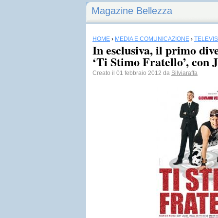
Magazine Bellezza
HOME
›
MEDIA E COMUNICAZIONE
›
TELEVI
In esclusiva, il primo div
‘Ti Stimo Fratello’, con
Creato il 01 febbraio 2012 da
Silviaraffa