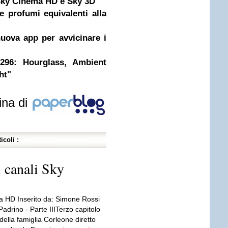
 Sky Cinema HD e Sky 3D
 profumi equivalenti alla
uova app per avvicinare i
96: Hourglass, Ambient
ht"
ina di
icoli :
 canali Sky
 HD Inserito da: Simone Rossi
 Padrino - Parte IIITerzo capitolo
della famiglia Corleone diretto