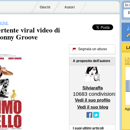
Giochi
Autori
SIONE
ertente viral video di
 Jonny Groove
L
Segnala un abuso
L'
A proposito dell'autore
GI
Silviaraffa
10683
condivisioni
Vedi il suo profilo
Vedi il suo blog
Agi
I suoi ultimi articoli