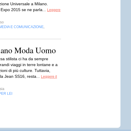
zione Universale a Milano.
 Expo 2015 se ne parla...
Leggere
sso
MEDIA E COMUNICAZIONE
,
Milano Moda Uomo
sa stilista ci ha da sempre
grandi viaggi in terre lontane e a
oni di più culture. Tuttavia,
la Jean SS16, resta...
Leggere il
sia
PER LEI