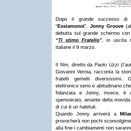
Dopo il grande successo d
“
Essiamonoi
”,
Jonny Groove
(al
debutta sul grande schermo con
“
Ti stimo Fratello
”
, in uscita 
italiane il
9 marzo
.
Il film, diretto da
Paolo Uzzi
(l’au
Giovanni Vernia, racconta la stor
fratelli gemelli diversissimi
elettronico serio e abitudinario ch
fidanzata e Jonny, invece, è 
spensierato, amante della movida 
di cui è un habituè.
Quando Jonny arriverà a
Mila
provocherà non pochi sconvolgiment
alla fine i cambiamenti non saranno