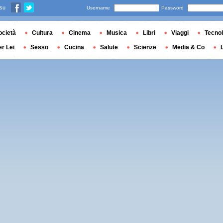
 su
Username
Password
ocietà
Cultura
Cinema
Musica
Libri
Viaggi
Tecnol
er Lei
Sesso
Cucina
Salute
Scienze
Media & Co