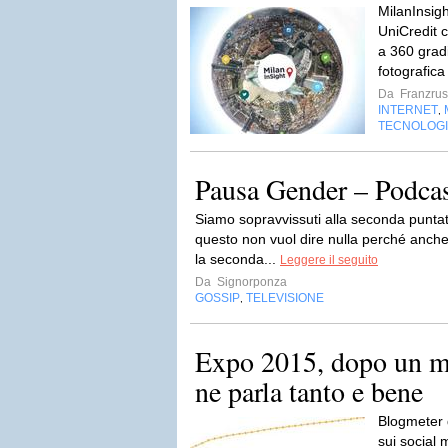
MilanInsigh
UniCredit 
a 360 grad
fotografica
Da
Franzru
INTERNET
,
TECNOLOG
Pausa Gender – Podcas
Siamo sopravvissuti alla seconda puntat
questo non vuol dire nulla perché anch
la seconda...
Leggere il seguito
Da
Signorponza
GOSSIP
TELEVISIONE
,
Expo 2015, dopo un me
ne parla tanto e bene
Blogmeter d
sui social 