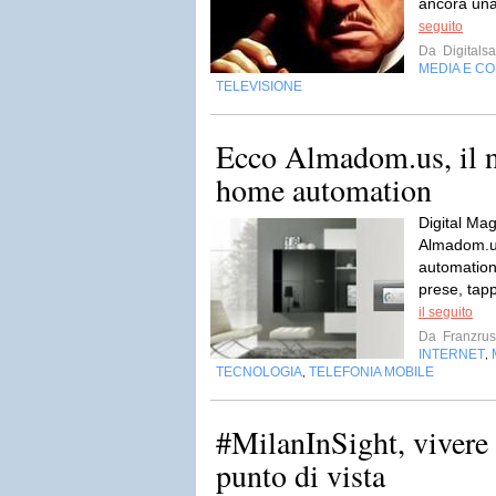
ancora una
seguito
Da
Digitalsa
MEDIA E C
TELEVISIONE
Ecco Almadom.us, il n
home automation
Digital Mag
Almadom.us
automation 
prese, tapp
il seguito
Da
Franzru
INTERNET
,
TECNOLOGIA
TELEFONIA MOBILE
,
#MilanInSight, vivere 
punto di vista