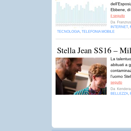
dell'Esposi
Ebbene, di
il seguito
Da
Franzru
INTERNET
,
TECNOLOGIA
TELEFONIA MOBILE
,
Stella Jean SS16 – 
La talentuo
abituati a 
contaminazi
l’uomo Stel
seguito
Da
Kendera
BELLEZZA
,