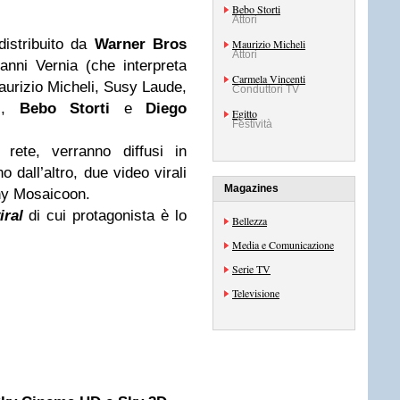
Bebo Storti
Attori
distribuito da
Warner Bros
Maurizio Micheli
Attori
anni Vernia (che interpreta
Carmela Vincenti
Maurizio Micheli, Susy Laude,
Conduttori TV
ti,
Bebo Storti
e
Diego
Egitto
Festività
rete, verranno diffusi in
o dall’altro, due video virali
Magazines
any Mosaicoon.
iral
di cui protagonista è lo
Bellezza
Media e Comunicazione
Serie TV
Televisione