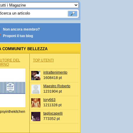
Non ancora membro?
Proponi il tuo blog
A COMMUNITY BELLEZZA
AUTORE DEL
TOP UTENTI
ORNO
intrattenimento
1608418 pt
Maestro Roberto
1231904 pt
lory663
1211328 pt
psyinthekitchen
taglixcapelli
773352 pt