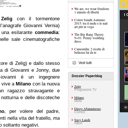
We are, we wear freedom:
1 minuto di libertà
I
i
Zelig
con il tormentone
Colori Smalti Autunno
2015: tra il nude e le nail
l’anagrafe Giovanni Vernia)
art più in voga
 una esilarante
commedia
:
The Big Bang Theory
9×01: Penny wedding
nelle sale cinematografiche
dress
Camomilla: 2 ricette di
bellezza fai da te
tore di Zelig) e dallo stesso
Vedi tutti
ia di Giovanni e Jonny, due
Dossier Paperblog
. Giovanni è un ingegnere
e vive a
Milano
con la nuova
Zelig
Programmi TV
un ragazzo stravagante e
notturna e delle discoteche
Milano
Mete
Diego Abatantuono
no
, per volere del padre,
Comici
i nella vita del fratello, ma
Susy Laude
Attori
 soltanto negativi.