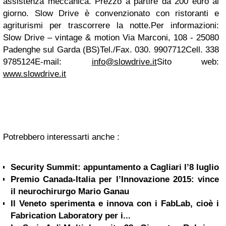
assistenza meccanica. Prezzo a partire da 200 euro al
giorno.
Slow Drive è convenzionato con ristoranti e
agriturismi per trascorrere la notte.
Per informazioni:
Slow Drive – vintage & motion
Via Marconi, 108 - 25080
Padenghe sul Garda (BS)
Tel./Fax. 030. 9907712
Cell. 338
9785124
E-mail:
info@slowdrive.it
Sito web:
www.slowdrive.it
Potrebbero interessarti anche :
Security Summit: appuntamento a Cagliari l’8 luglio
Premio Canada-Italia per l’Innovazione 2015: vince
il neurochirurgo Mario Ganau
Il Veneto sperimenta e innova con i FabLab, cioè i
Fabrication Laboratory per i...