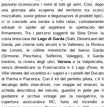
possono riconoscere i nomi di tutti gli astri.
Così, dopo
una giornata alla scoperta del territorio tra scorci
mozzafiato, soste golose e degustazioni di prodotti tipici,
ci si concede una serata a tutto relax, comodamente
sdraiati in spider ad aspettare lo spettacolo del
firmamento.
Tra i percorsi suggeriti da Slow Drive: la
costa bresciana del
Lago di Garda
(Salò, Desenzano del
Garda, per citarne solo alcuni) e la Valtenesi, la Riviera
dei Limoni, le colline moreniche del basso Garda
(Sirmione, Peschiera, Solferino, Valeggio), il Garda
trentino, la riviera degli ulivi,
Verona
e la Valpolicella,
senza dimenticare la Franciacorta e il Lago d'Iseo, le
Ville Venete del vicentino e i sapori e i castelli del Ducato
di Parma e Piacenza. Con il kit del perfetto pilota, c’è il
decalogo dello slow-driver, con mappe ed itinerari, la
scheda descrittiva del veicolo, guantini in pelle per il
guidatore e occhiai vintage per la navigatrice, la
copertura assicurativa RC, furto ed incendio e