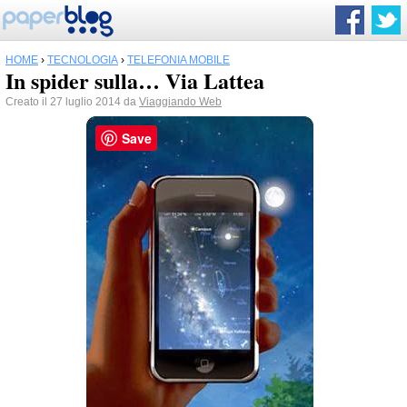
HOME
›
TECNOLOGIA
›
TELEFONIA MOBILE
In spider sulla… Via Lattea
Creato il 27 luglio 2014 da
Viaggiando Web
Save