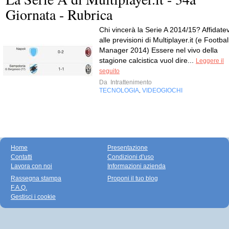
Giornata - Rubrica
Chi vincerà la Serie A 2014/15? Affidatev
alle previsioni di Multiplayer.it (e Footbal
Manager 2014) Essere nel vivo della
stagione calcistica vuol dire...
Leggere il
seguito
Da
Intrattenimento
TECNOLOGIA
VIDEOGIOCHI
,
Home
Presentazione
Contatti
Condizioni d'uso
Lavora con noi
Informazioni azienda
Rassegna stampa
Proponi il tuo blog
F.A.Q.
Gestisci i cookie