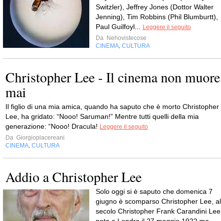
Switzler), Jeffrey Jones (Dottor Walter
Jenning), Tim Robbins (Phil Blumburtt),
Paul Guilfoyl...
Leggere il seguito
Da
Nehovistecose
CINEMA
CULTURA
,
Christopher Lee - Il cinema non muore
mai
Il figlio di una mia amica, quando ha saputo che è morto Christopher
Lee, ha gridato: “Nooo! Saruman!” Mentre tutti quelli della mia
generazione: “Nooo! Dracula!
Leggere il seguito
Da
Giorgioplacereani
CINEMA
CULTURA
,
Addio a Christopher Lee
Solo oggi si è saputo che domenica 7
giugno è scomparso Christopher Lee, al
secolo Christopher Frank Carandini Lee
nato a Londra il 27 maggio 1922 ma