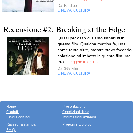
Da
Bradipo
CINEMA
CULTURA
,
Recensione #2: Breaking at the Edge
Quasi per caso ci siamo imbattuti in
questo film. Qualche mattina fa, una
come tante altre, mentre stavo facendo
colazione mi imbatto in questo film, ma
era...
Leggere il seguito
Da
365 Film
CINEMA
CULTURA
,
Home
Presentazione
Contatti
Condizioni d'uso
Lavora con noi
Informazioni azienda
Rassegna stampa
Proponi il tuo blog
F.A.Q.