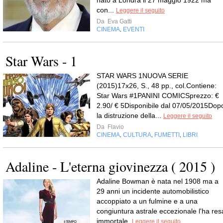
con...
Leggere il seguito
Da
Eva Gatti
CINEMA
EVENTI
,
Star Wars - 1
STAR WARS 1NUOVA SERIE
(2015)17x26, S., 48 pp., col.Contiene:
Star Wars #1PANINI COMICSprezzo: €
2.90/ € 5Disponibile dal 07/05/2015Dop
la distruzione della...
Leggere il seguito
Da
Flavio
CINEMA
CULTURA
FUMETTI
LIBRI
,
,
,
Adaline - L'eterna giovinezza ( 2015 )
Adaline Bowman è nata nel 1908 ma a
29 anni un incidente automobilistico
accoppiato a un fulmine e a una
congiuntura astrale eccezionale l'ha res
immortale.
Leggere il seguito