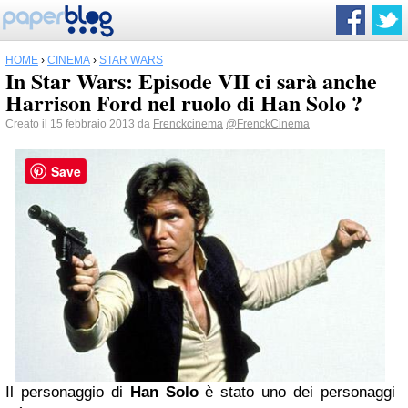
HOME
›
CINEMA
›
STAR WARS
In Star Wars: Episode VII ci sarà anche
Harrison Ford nel ruolo di Han Solo ?
Creato il 15 febbraio 2013 da
Frenckcinema
@FrenckCinema
Save
Il personaggio di
Han Solo
è stato uno dei personaggi