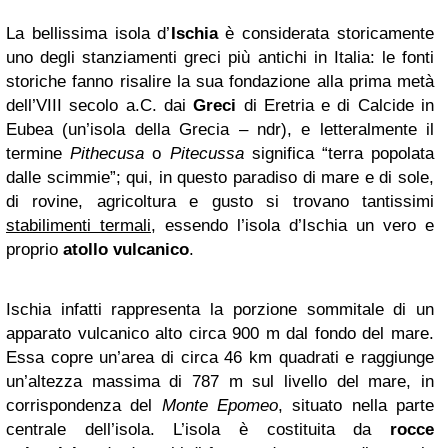
La bellissima isola d’
Ischia
è considerata storicamente
uno degli stanziamenti greci più antichi in Italia: le fonti
storiche fanno risalire la sua fondazione alla prima metà
dell’VIII secolo a.C. dai
Greci
di Eretria e di Calcide in
Eubea (un’isola della Grecia – ndr), e letteralmente il
termine
Pithecusa
o
Pitecussa
significa “terra popolata
dalle scimmie”; qui, in questo paradiso di mare e di sole,
di rovine, agricoltura e gusto si trovano tantissimi
stabilimenti termali
, essendo l’isola d’Ischia un vero e
proprio
atollo vulcanico
.
Ischia infatti rappresenta la porzione sommitale di un
apparato vulcanico alto circa 900 m dal fondo del mare.
Essa copre un’area di circa 46 km quadrati e raggiunge
un’altezza massima di 787 m sul livello del mare, in
corrispondenza del
Monte Epomeo
, situato nella parte
centrale dell’isola. L’isola è costituita da
rocce