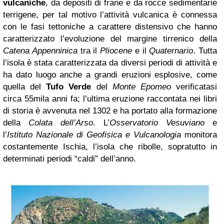
vulcaniche
, da depositi di frane e da rocce sedimentarie
terrigene, per tal motivo l’attività vulcanica è connessa
con le fasi tettoniche a carattere distensivo che hanno
caratterizzato l’evoluzione del margine tirrenico della
Catena Appenninica
tra il
Pliocene
e il
Quaternario
. Tutta
l’isola è stata caratterizzata da diversi periodi di attività e
ha dato luogo anche a grandi eruzioni esplosive, come
quella del
Tufo Verde
del
Monte Epomeo
verificatasi
circa 55mila anni fa; l’ultima eruzione raccontata nei libri
di storia è avvenuta nel 1302 e ha portato alla formazione
della
Colata dell’Arso
. L’
Osservatorio Vesuviano
e
l’
Istituto Nazionale di Geofisica e Vulcanologia
monitora
costantemente Ischia, l’isola che ribolle, sopratutto in
determinati periodi “caldi” dell’anno.