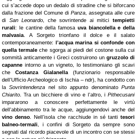
cui s’accede dopo un dedalo di stradine che si biforcano
dalla frazione del Comune di
Panza
, assegnata alle cure
di
San Leonardo
, che sovrintende ai mitici
tempietti
rurali
: le cantine della famosa
uva biancolella e della
malvasia
. A Sorgeto trionfano il dolce e il salato
contemporaneamente:
l’acqua marina si confonde con
quella termale
che sgorga ai piedi del costone sulla cui
sommità anticamente i Greci costruirono un
gruzzolo di
capanne
intorno a un vigneto, lo testimoniano gli scavi
che
Costanza Gialanella
(funzionario responsabile
dell’Ufficio Archeologico di Ischia – ndr), ha condotto con
la
Sovrintendenza
nel sito appunto denominato
Punta
Chiarito
. Tra un bicchiere di vino e l’altro, i
Pithecusani
impararono a conoscere perfettamente le virtù
dell’abbinamento tra le acque, aggiungendovi anche del
vino denso
. Nell’isola che racchiude in sé tanti
tesori
balneo-termali
, i confini di Sorgeto da sempre sono
segnati dal ricordo piacevole di un incontro con se stessi