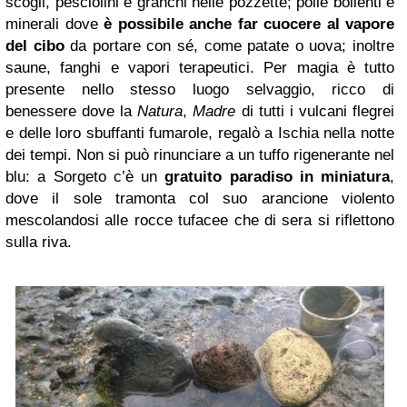
scogli, pesciolini e granchi nelle pozzette; polle bollenti e
minerali dove
è possibile anche far cuocere al vapore
del cibo
da portare con sé, come patate o uova; inoltre
saune, fanghi e vapori terapeutici. Per magia è tutto
presente nello stesso luogo selvaggio, ricco di
benessere dove la
Natura
,
Madre
di tutti i vulcani flegrei
e delle loro sbuffanti fumarole, regalò a Ischia nella notte
dei tempi. Non si può rinunciare a un tuffo rigenerante nel
blu: a Sorgeto c’è un
gratuito paradiso in miniatura
,
dove il sole tramonta col suo arancione violento
mescolandosi alle rocce tufacee che di sera si riflettono
sulla riva.