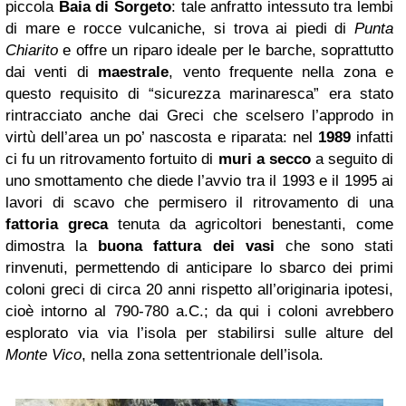
piccola
Baia di Sorgeto
: tale anfratto intessuto tra lembi
di mare e rocce vulcaniche, si trova ai piedi di
Punta
Chiarito
e offre un riparo ideale per le barche, soprattutto
dai venti di
maestrale
, vento frequente nella zona e
questo requisito di “sicurezza marinaresca” era stato
rintracciato anche dai Greci che scelsero l’approdo in
virtù dell’area un po’ nascosta e riparata: nel
1989
infatti
ci fu un ritrovamento fortuito di
muri a secco
a seguito di
uno smottamento che diede l’avvio tra il 1993 e il 1995 ai
lavori di scavo che permisero il ritrovamento di una
fattoria greca
tenuta da agricoltori benestanti, come
dimostra la
buona fattura dei vasi
che sono stati
rinvenuti, permettendo di anticipare lo sbarco dei primi
coloni greci di circa 20 anni rispetto all’originaria ipotesi,
cioè intorno al 790-780 a.C.; da qui i coloni avrebbero
esplorato via via l’isola per stabilirsi sulle alture del
Monte Vico
, nella zona settentrionale dell’isola.