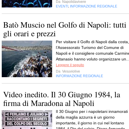
Da
Napolidavivere
EVENTI
INFORMAZIONE REGIONALE
,
Batò Muscio nel Golfo di Napoli: tutti
gli orari e prezzi
Per visitare il Golfo di Napoli dalla costa,
l’Assessorato Turismo del Comune di
Napoli e il consigliere comunale Carmin
Attanasio hanno voluto organizzare un..
Leggere il seguito
Da
Vesuviolive
INFORMAZIONE REGIONALE
Video inedito. Il 30 Giugno 1984, la
firma di Maradona al Napoli
Il 30 Giugno per i napoletani innamorati
della maglia azzurra è un giorno
importante, il giorno in cui nel lontano
1984, il Dio del calcio, Diego Armando...