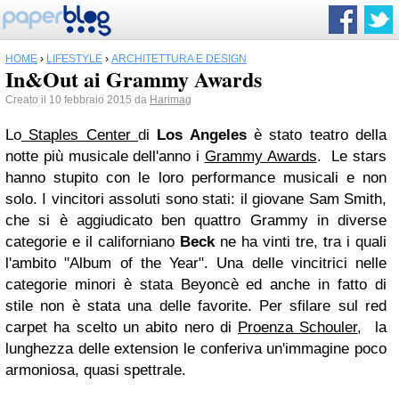
HOME
›
LIFESTYLE
›
ARCHITETTURA E DESIGN
In&Out ai Grammy Awards
Creato il 10 febbraio 2015 da
Harimag
Lo
Staples Center
di
Los Angeles
è stato teatro della
notte più musicale dell'anno i
Grammy Awards
. Le stars
hanno stupito con le loro performance musicali e non
solo. I vincitori assoluti sono stati: il giovane Sam Smith,
che si è aggiudicato ben quattro Grammy in diverse
categorie e il californiano
Beck
ne ha vinti tre, tra i quali
l'ambito "Album of the Year". Una delle vincitrici nelle
categorie minori è stata Beyoncè ed anche in fatto di
stile non è stata una delle favorite. Per sfilare sul red
carpet ha scelto un abito nero di
Proenza Schouler
, la
lunghezza delle extension le conferiva un'immagine poco
armoniosa, quasi spettrale.