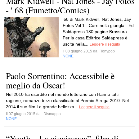
Mark Kidwell - Nat Jones - Jay Fotos
- ' 68 (Fumetto/Comics)
'68 di Mark Kidwell, Nat Jones, Jay
Fotos Vol 1 - Corri nella giungla!- Ed
Saldapress 180 pagine Brossura
Per la casa Editrice Saldapress è
uscita nella...
Leggere il seguito
Il 08 giugno 2015 da
Tonypop
NONE
Paolo Sorrentino: Accessibile è
meglio da Oscar!
Nel 2010 ha esordito nel mondo letterario con Hanno tutti
ragione, romanzo terzo classificato al Premio Strega 2010. Nel
2014 il suo film La grande bellezza...
Leggere il seguito
Il 07 giugno 2015 da
Dismappa
NONE
“Youth – La giovinezza”, film di