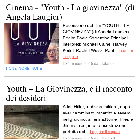
Cinema - "Youth - La giovinezza" (di
Angela Laugier)
Recensione del film "YOUTH – LA
GIOVINEZZA" (di Angela Laugier)
Regia: Paolo Sorrentino Principali
interpreti: Michael Caine, Harvey
Keitel, Rachel Weisz, Paul...
Leggere
il seguito
Il 31 maggio 2015 da
Tafanus
NONE
NONE
NONE
,
,
Youth – La Giovinezza, e il racconto
dei desideri
Adolf Hitler, in divisa militare, dopo
aver camminato impettito e severo
nel giardino, si ferma.Non è Hitler, è
Jimmy Tree, in una ricostruzione
perfetta del...
Leggere il seguito
Il 30 maggio 2015 da
Thefreak