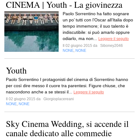
CINEMA | Youth - La giovinezza
Paolo Sorrentino ha fatto sognare
un po’ tutti con l’Oscar all’Italia dopo
tempo immemore; il suo talento è
indiscutibile: si può amarlo oppure
odiarlo, ma non...
Leggere il seguito
Il 02 giugno 2015 da
Siboney2046
NONE
NONE
,
Youth
Paolo Sorrentino I protagonisti del cinema di Sorrentino hanno
per così dire messo il cuore tra parentesi. Figure chiuse, che
nascondono anche a se stessi il...
Leggere il seguito
Il 02 giugno 2015 da
Giorgioplacereani
NONE
NONE
,
Sky Cinema Wedding, si accende il
canale dedicato alle commedie