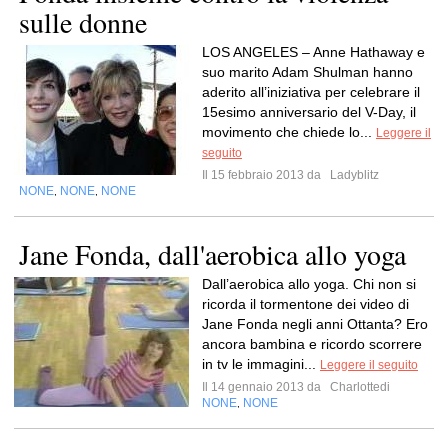
sulle donne
LOS ANGELES – Anne Hathaway e
suo marito Adam Shulman hanno
aderito all’iniziativa per celebrare il
15esimo anniversario del V-Day, il
movimento che chiede lo...
Leggere il
seguito
Il 15 febbraio 2013 da
Ladyblitz
NONE
NONE
NONE
,
,
Jane Fonda, dall'aerobica allo yoga
Dall’aerobica allo yoga. Chi non si
ricorda il tormentone dei video di
Jane Fonda negli anni Ottanta? Ero
ancora bambina e ricordo scorrere
in tv le immagini...
Leggere il seguito
Il 14 gennaio 2013 da
Charlottedi
NONE
NONE
,