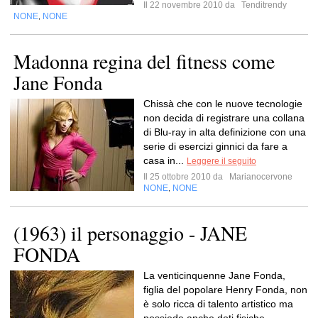
Il 22 novembre 2010 da
Tenditrendy
NONE
NONE
,
Madonna regina del fitness come
Jane Fonda
Chissà che con le nuove tecnologie
non decida di registrare una collana
di Blu-ray in alta definizione con una
serie di esercizi ginnici da fare a
casa in...
Leggere il seguito
Il 25 ottobre 2010 da
Marianocervone
NONE
NONE
,
(1963) il personaggio - JANE
FONDA
La venticinquenne Jane Fonda,
figlia del popolare Henry Fonda, non
è solo ricca di talento artistico ma