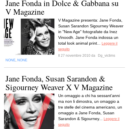
Jane Fonda in Dolce & Gabbana su
V Magazine
V Magazine presenta: Jane Fonda,
Susan Sarandon Sigourney Weaver
in "New Age" fotografate da Inez
Vinoodh. Jane Fonda indossa un
total look animal print...
Leggere il
seguito
Il 27 novembre 2010 da
Dg_victims
NONE
NONE
,
Jane Fonda, Susan Sarandon &
Sigourney Weaver X V Magazine
Un omaggio a chi ha sessant’anni
ma non li dimostra, un omaggio a
tre stelle del cinema americano, un
omaggio a Jane Fonda, Susan
Sarandon & Sigourney...
Leggere il
seguito