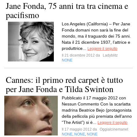
Jane Fonda, 75 anni tra tra cinema e
pacifismo
Los Angeles (California) – Per Jane
Fonda domani non sarà la fine del
mondo, ma il traguardo dei 75 anni.
Nata il 21 dicembre 1937, l’attrice e
produttrice...
Leggere il seguito
Il 21 dicembre 2012 da
Ladyblitz
NONE
Cannes: il primo red carpet è tutto
per Jane Fonda e Tilda Swinton
Pubblicato il 17 maggio 2012 con
Nessun Commento Con la scarlatta
madrina Beatrice Bejo (protagonista
della pellicola più premiata dell’anno
“The Artist”) si è...
Leggere il seguito
Il 17 maggio 2012 da
Oggialcinemanet
NONE
NONE
NONE
,
,