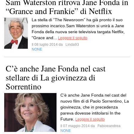
Sam Waterston ritrova Jane Fonda in
“Grance and Frankie” di Netflix
La stella di “The Newsroom” ha già pronto il suo
prossimo incarico.Sam Waterston si unirà a Jane
Fonda della nuova serie televisiva targata Netflix,
“Grace and...
Leggere il seguito
Il 08 luglio 2014 da
Linda93
NONE
C’è anche Jane Fonda nel cast
stellare di La giovinezza di
Sorrentino
C’è anche Jane Fonda nel cast del
nuovo film di di Paolo Sorrentino, La
giovinezza, che in precedenza
pareva dovesse intitolarsi In the
Future.
Leggere il seguito
Il 07 maggio 2014 da
Fabioeandrea
NONE