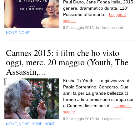
Paul Dano, Jane Fonda Italia, 2015
genere, drammatico durata, 118'
Possiamo affermarlo...
Leggere il
seguito
Il 21 maggio 2015 da
Veripaccheri
NONE
NONE
,
Cannes 2015: i film che ho visto
oggi, merc. 20 maggio (Youth, The
Assassin,...
Krisha 1) Youth – La giovinezza di
Paolo Sorrentino. Concorso. Due
anni fa per La grande bellezza ci
furono a fine proiezione stampa qui
a Cannes dieci minuti d...
Leggere il
seguito
Il 21 maggio 2015 da
Luigilocatelli
NONE
NONE
NONE
NONE
,
,
,