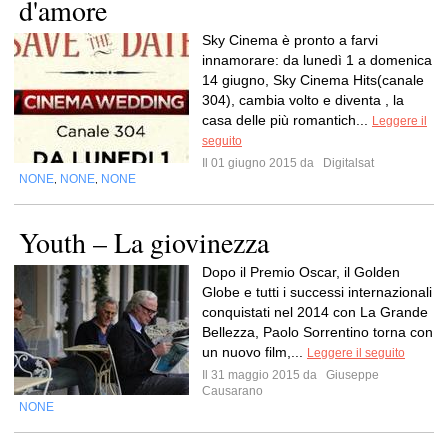
d'amore
Sky Cinema è pronto a farvi
innamorare: da lunedì 1 a domenica
14 giugno, Sky Cinema Hits(canale
304), cambia volto e diventa , la
casa delle più romantich...
Leggere il
seguito
Il 01 giugno 2015 da
Digitalsat
NONE
NONE
NONE
,
,
Youth – La giovinezza
Dopo il Premio Oscar, il Golden
Globe e tutti i successi internazionali
conquistati nel 2014 con La Grande
Bellezza, Paolo Sorrentino torna con
un nuovo film,...
Leggere il seguito
Il 31 maggio 2015 da
Giuseppe
Causarano
NONE