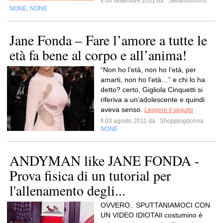
Il 06 settembre 2011 da
Stefanodonno
NONE
NONE
,
Jane Fonda – Fare l’amore a tutte le
età fa bene al corpo e all’anima!
“Non ho l’età, non ho l’età, per
amarti, non ho l’età…” e chi lo ha
detto? certo, Gigliola Cinquetti si
riferiva a un’adolescente e quindi
aveva senso.
Leggere il seguito
Il 03 agosto 2011 da
Shoppingdonna
NONE
ANDYMAN like JANE FONDA -
Prova fisica di un tutorial per
l'allenamento degli...
OVVERO.. SPUTTANIAMOCI CON
UN VIDEO IDIOTAIl costumino è