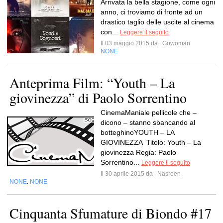
Arrivata la bella stagione, come ogni
anno, ci troviamo di fronte ad un
drastico taglio delle uscite al cinema
con...
Leggere il seguito
Il 03 maggio 2015 da
Gowoman
NONE
Anteprima Film: “Youth – La
giovinezza” di Paolo Sorrentino
CinemaManiale pellicole che –
dicono – stanno sbancando al
botteghinoYOUTH – LA
GIOVINEZZA Titolo: Youth – La
giovinezza Regia: Paolo
Sorrentino...
Leggere il seguito
Il 30 aprile 2015 da
Nasreen
NONE
NONE
,
Cinquanta Sfumature di Biondo #17