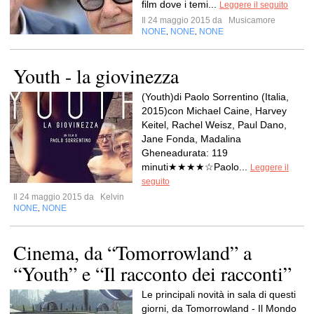
film dove i temi...
Leggere il seguito
Il 24 maggio 2015 da
Musicamore
NONE
NONE
NONE
,
,
Youth - la giovinezza
(Youth)di Paolo Sorrentino (Italia,
2015)con Michael Caine, Harvey
Keitel, Rachel Weisz, Paul Dano,
Jane Fonda, Madalina
Gheneadurata: 119
minuti★★★★☆Paolo...
Leggere il
seguito
Il 24 maggio 2015 da
Kelvin
NONE
NONE
,
Cinema, da “Tomorrowland” a
“Youth” e “Il racconto dei racconti”
Le principali novità in sala di questi
giorni, da Tomorrowland - Il Mondo