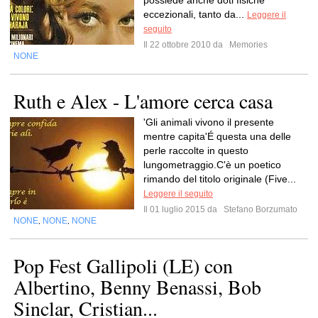
possiede anche doti fisiche
eccezionali, tanto da...
Leggere il
seguito
Il 22 ottobre 2010 da
Memories
NONE
Ruth e Alex - L'amore cerca casa
'Gli animali vivono il presente
mentre capita'É questa una delle
perle raccolte in questo
lungometraggio.C'è un poetico
rimando del titolo originale (Five...
Leggere il seguito
Il 01 luglio 2015 da
Stefano Borzumato
NONE
NONE
NONE
,
,
Pop Fest Gallipoli (LE) con
Albertino, Benny Benassi, Bob
Sinclar, Cristian...