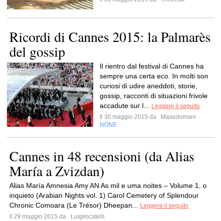
Ricordi di Cannes 2015: la Palmarès
del gossip
Il rientro dal festival di Cannes ha
sempre una certa eco. In molti son
curiosi di udire aneddoti, storie,
gossip, racconti di situazioni frivole
accadute sur l...
Leggere il seguito
Il 30 maggio 2015 da
Masedomani
NONE
Cannes in 48 recensioni (da Alias
María a Zvizdan)
Alias María Amnesia Amy AN As mil e uma noites – Volume 1, o
inquieto (Arabian Nights vol. 1) Carol Cemetery of Splendour
Chronic Comoara (Le Trésor) Dheepan...
Leggere il seguito
Il 29 maggio 2015 da
Luigilocatelli