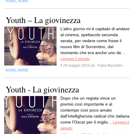
NONE
NONE
,
Youth – La giovinezza
L’altro giorno mi è capitato di andare
al cinema, spettacolo seconda
serata, per vedere come fosse il
nuovo film di Sorrentino, dal
momento che era anche uno de...
Leggere il seguito
Il 28 maggio 2015 da
Fabio Buccolini
NONE
NONE
,
Youth - La giovinezza
Dopo che un regista vince un
premio così importante e al
contempo così poco amato
dall'intellighenzia radical chic italiana
come l'Oscar per il miglio...
Leggere il
seguito