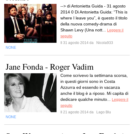
--> di Antonietta Guida - 31 agosto
2014 0 Di Antonietta Guida: “This is
where I leave you”, è questo il titolo
della nuova comedy-drama di
Shawn Levy (Una nott...
Leggere il
seguito
Il 31 agosto 2014 da
Nicola933
NONE
Jane Fonda - Roger Vadim
Come scrivevo la settimana scorsa,
in questi giorni sono in Costa
Azzurra ed essendo in vacanza
anche il blog è a riposo. Mi capita di
dedicare qualche minuto...
Leggere il
seguito
Il 21 agosto 2014 da
Lago Blu
NONE