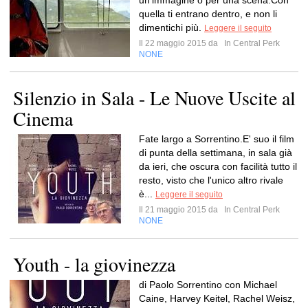
un'immagine o per una scena.Con
quella ti entrano dentro, e non li
dimentichi più.
Leggere il seguito
Il 22 maggio 2015 da
In Central Perk
NONE
Silenzio in Sala - Le Nuove Uscite al
Cinema
Fate largo a Sorrentino.E' suo il film
di punta della settimana, in sala già
da ieri, che oscura con facilità tutto il
resto, visto che l'unico altro rivale
è...
Leggere il seguito
Il 21 maggio 2015 da
In Central Perk
NONE
Youth - la giovinezza
di Paolo Sorrentino con Michael
Caine, Harvey Keitel, Rachel Weisz,