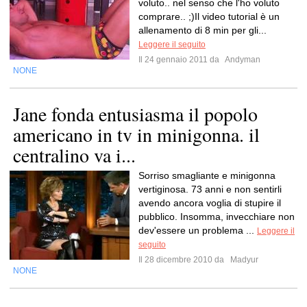
voluto.. nel senso che l'ho voluto
comprare.. ;)Il video tutorial è un
allenamento di 8 min per gli...
Leggere il seguito
Il 24 gennaio 2011 da
Andyman
NONE
Jane fonda entusiasma il popolo
americano in tv in minigonna. il
centralino va i...
Sorriso smagliante e minigonna
vertiginosa. 73 anni e non sentirli
avendo ancora voglia di stupire il
pubblico. Insomma, invecchiare non
dev'essere un problema ...
Leggere il
seguito
Il 28 dicembre 2010 da
Madyur
NONE