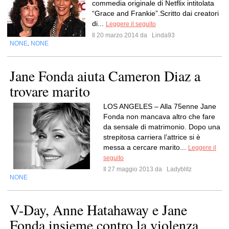
commedia originale di Netflix intitolata
“Grace and Frankie”.Scritto dai creatori
di...
Leggere il seguito
Il 20 marzo 2014 da
Linda93
NONE
NONE
,
Jane Fonda aiuta Cameron Diaz a
trovare marito
LOS ANGELES – Alla 75enne Jane
Fonda non mancava altro che fare
da sensale di matrimonio. Dopo una
strepitosa carriera l’attrice si è
messa a cercare marito...
Leggere il
seguito
Il 27 maggio 2013 da
Ladyblitz
NONE
V-Day, Anne Hatahaway e Jane
Fonda insieme contro la violenza