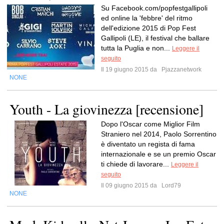
Su Facebook.com/popfestgallipoli
ed online la 'febbre' del ritmo
dell'edizione 2015 di Pop Fest
Gallipoli (LE), il festival che ballare
tutta la Puglia e non...
Leggere il
seguito
Il 19 giugno 2015 da
Pjazzanetwork
NONE
Youth - La giovinezza [recensione]
Dopo l'Oscar come Miglior Film
Straniero nel 2014, Paolo Sorrentino
è diventato un regista di fama
internazionale e se un premio Oscar
ti chiede di lavorare...
Leggere il
seguito
Il 09 giugno 2015 da
Lord79
NONE