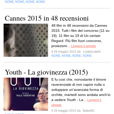
NONE
NONE
NONE
NONE
,
,
,
Cannes 2015 in 48 recensioni
48 film in 48 recensioni da Cannes
2015. Tutti i film del concorso (11 su
19). 11 film su 19 di Un certain
Regard. Più film fuori concorso,
proiezioni...
Leggere il seguito
Il 29 maggio 2015 da
Luigilocatelli
NONE
NONE
NONE
NONE
,
,
,
Youth - La giovinezza (2015)
E fu così che, nonostante il timore
reverenziale di non capire nulla o
sviluppare un'avanzata forma di
orchite, martedì sono andata anch'io
a vedere Youth - La...
Leggere il
seguito
Il 29 maggio 2015 da
Babol81