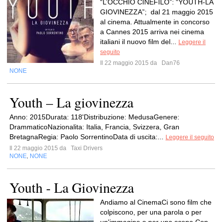
“L’OCCHIO CINEFILO”: “YOUTH-LA
GIOVINEZZA”; dal 21 maggio 2015
al cinema. Attualmente in concorso
a Cannes 2015 arriva nei cinema
italiani il nuovo film del...
Leggere il
seguito
Il 22 maggio 2015 da
Dan76
NONE
Youth – La giovinezza
Anno: 2015Durata: 118'Distribuzione: MedusaGenere:
DrammaticoNazionalita: Italia, Francia, Svizzera, Gran
BretagnaRegia: Paolo SorrentinoData di uscita:...
Leggere il seguito
Il 22 maggio 2015 da
Taxi Drivers
NONE
NONE
,
Youth - La Giovinezza
Andiamo al CinemaCi sono film che
colpiscono, per una parola o per