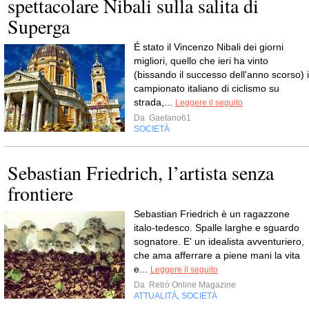
spettacolare Nibali sulla salita di
Superga
É stato il Vincenzo Nibali dei giorni
migliori, quello che ieri ha vinto
(bissando il successo dell'anno scorso) i
campionato italiano di ciclismo su
strada,...
Leggere il seguito
Da
Gaetano61
SOCIETÀ
Sebastian Friedrich, l’artista senza
frontiere
Sebastian Friedrich è un ragazzone
italo-tedesco. Spalle larghe e sguardo
sognatore. E' un idealista avventuriero,
che ama afferrare a piene mani la vita
e...
Leggere il seguito
Da
Retrò Online Magazine
ATTUALITÀ
SOCIETÀ
,