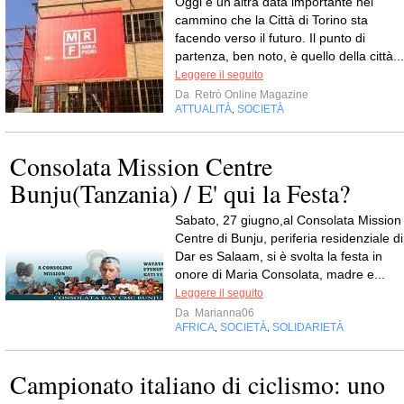
Oggi è un'altra data importante nel
cammino che la Città di Torino sta
facendo verso il futuro. Il punto di
partenza, ben noto, è quello della città...
Leggere il seguito
Da
Retrò Online Magazine
ATTUALITÀ
SOCIETÀ
,
Consolata Mission Centre
Bunju(Tanzania) / E' qui la Festa?
Sabato, 27 giugno,al Consolata Mission
Centre di Bunju, periferia residenziale di
Dar es Salaam, si è svolta la festa in
onore di Maria Consolata, madre e...
Leggere il seguito
Da
Marianna06
AFRICA
SOCIETÀ
SOLIDARIETÀ
,
,
Campionato italiano di ciclismo: uno