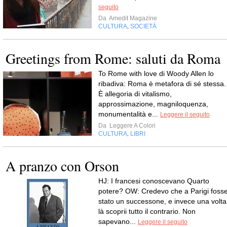
seguito
Da
Amedit Magazine
CULTURA
SOCIETÀ
,
Greetings from Rome: saluti da Roma
To Rome with love di Woody Allen lo
ribadiva: Roma è metafora di sé stessa.
È allegoria di vitalismo,
approssimazione, magniloquenza,
monumentalità e...
Leggere il seguito
Da
Leggere A Colori
CULTURA
LIBRI
,
A pranzo con Orson
HJ: I francesi conoscevano Quarto
potere? OW: Credevo che a Parigi foss
stato un successone, e invece una volta
là scoprii tutto il contrario. Non
sapevano...
Leggere il seguito