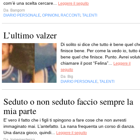
com’è una scelta cercare...
Leggere il seguito
Da
Bangorn
DIARIO PERSONALE
OPINIONI
RACCONTI
TALENTI
,
,
,
L’ultimo valzer
Di solito si dice che tutto è bene quel ch
finisce bene. Per come la vedo io, tutto 
bene quel che finisce. Punto. Avrei volut
chiamare il post “Felina”...
Leggere il
seguito
Da
Big
DIARIO PERSONALE
TALENTI
,
Seduto o non seduto faccio sempre la
mia parte
E’ vero il fatto che i figli ti spingono a fare cose che non avresti
immaginato mai. L’antefatto. La nana frequenta un corso di danza.
Una danza gioco, quindi...
Leggere il seguito
Da
Iomemestessa