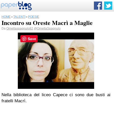
HOME
›
TALENTI
›
POESIE
Incontro su Oreste Macrì a Maglie
Da
Ornellaspagnulo82
@OrnellaSpagnulo
Save
Nella biblioteca del liceo Capece ci sono due busti ai
fratelli Macrì.