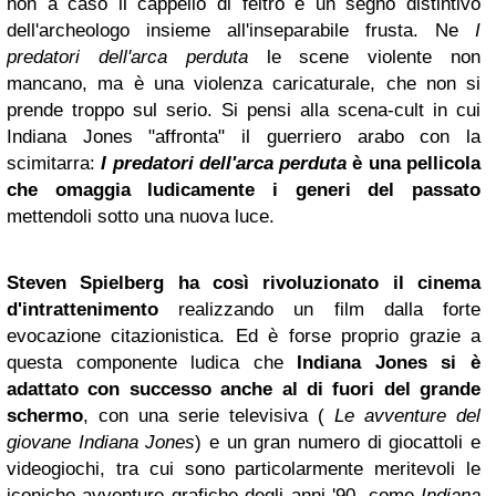
non a caso il cappello di feltro è un segno distintivo
dell'archeologo insieme all'inseparabile frusta. Ne
I
predatori dell'arca perduta
le scene violente non
mancano, ma è una violenza caricaturale, che non si
prende troppo sul serio. Si pensi alla scena-cult in cui
Indiana Jones "affronta" il guerriero arabo con la
scimitarra:
I predatori dell'arca perduta
è una pellicola
che omaggia ludicamente i generi del passato
mettendoli sotto una nuova luce.
Steven Spielberg ha così rivoluzionato il cinema
d'intrattenimento
realizzando un film dalla forte
evocazione citazionistica. Ed è forse proprio grazie a
questa componente ludica che
Indiana Jones si è
adattato con successo anche al di fuori del grande
schermo
, con una serie televisiva (
Le avventure del
giovane Indiana Jones
) e un gran numero di giocattoli e
videogiochi, tra cui sono particolarmente meritevoli le
iconiche avventure grafiche degli anni '90, come
Indiana