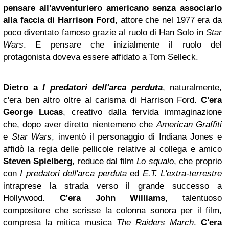
pensare all'avventuriero americano senza associarlo
alla faccia di Harrison Ford
, attore che nel 1977 era da
poco diventato famoso grazie al ruolo di Han Solo in
Star
Wars
. E pensare che inizialmente il ruolo del
protagonista doveva essere affidato a Tom Selleck.
Dietro a
I predatori dell'arca perduta
, naturalmente,
c'era ben altro oltre al carisma di Harrison Ford.
C'era
George Lucas
, creativo dalla fervida immaginazione
che, dopo aver diretto nientemeno che
American Graffiti
e
Star Wars
, inventò il personaggio di Indiana Jones e
affidò la regia delle pellicole relative al collega e amico
Steven Spielberg
, reduce dal film
Lo squalo
, che proprio
con
I predatori dell'arca perduta
ed
E.T. L'extra-terrestre
intraprese la strada verso il grande successo a
Hollywood.
C'era John Williams
, talentuoso
compositore che scrisse la colonna sonora per il film,
compresa la mitica musica
The Raiders March
.
C'era