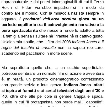
soprannaturale e dai poteri inimmaginabili di cui il Terzo
Reich di Hitler vorrebbe impadronirsi in modo da
controllare il mondo. Con la minaccia nazista sempre in
agguato,
I predatori dell'arca perduta
gioca su un
perfetto equilibrio tra il coinvolgimento narrativo e la
pura spettacolarità
che riesce a renderlo adatto a tutta
la famiglia senza risultare nè infantile nè di cattivo gusto.
Un'alchimia sottile, che il film del 2008
Indiana Jones e il
regno del teschio di cristallo
non ha saputo replicare,
scadendo nel pacchiano in molte scene.
Ma soprattutto quello che, a un occhio superficiale,
potrebbe sembrare un normale film di azione e avventura
è, in realtà, un prodotto cinematografico confezionato
con grande perizia e intelligenza.
Indiana Jones infatti
si ispira ai fumetti e ai serial televisivi degli anni '30 e
'40
, oltre che alle pellicole di genere Cappa e spada,
quelle in cui "il protagonista non perde mai il cappello":