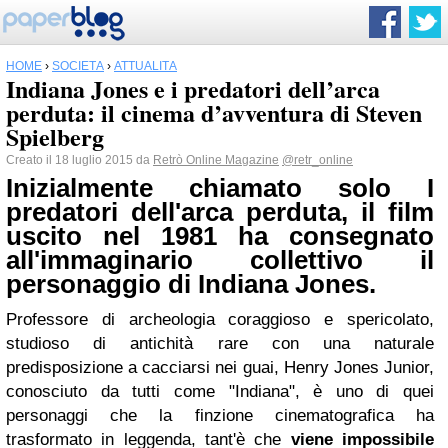
HOME
›
SOCIETÀ
›
ATTUALITÀ
Indiana Jones e i predatori dell’arca
perduta: il cinema d’avventura di Steven
Spielberg
Creato il 18 luglio 2015 da
Retrò Online Magazine
@retr_online
Inizialmente chiamato solo I
predatori dell'arca perduta, il film
uscito nel 1981 ha consegnato
all'immaginario collettivo il
personaggio di Indiana Jones.
Professore di archeologia coraggioso e spericolato,
studioso di antichità rare con una naturale
predisposizione a cacciarsi nei guai, Henry Jones Junior,
conosciuto da tutti come "Indiana", è uno di quei
personaggi che la finzione cinematografica ha
trasformato in leggenda, tant'è che
viene impossibile