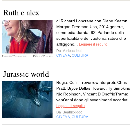
Ruth e alex
di Richard Loncrane con Diane Keaton,
Morgan Freeman Usa, 2014 genere,
commedia durata, 92' Parlando della
superficialità e del vuoto narrativo che
affliggono...
Leggere il seguito
Da
Veripaccheri
CINEMA
CULTURA
,
Jurassic world
Regia: Colin TrevorrowInterpreti: Chris
Pratt, Bryce Dallas Howard, Ty Simpkins
Nic Robinson, Vincent D'OnofrioTrama:
vent'anni dopo gli avvenimenti accaduti..
Leggere il seguito
Da
Beatrixkiddo
CINEMA
CULTURA
,