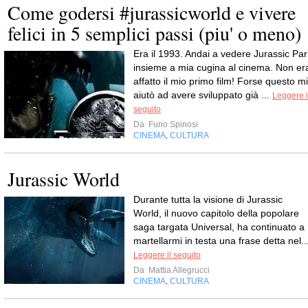
Come godersi #jurassicworld e vivere
felici in 5 semplici passi (piu' o meno)
Era il 1993. Andai a vedere Jurassic Par
insieme a mia cugina al cinema. Non er
affatto il mio primo film! Forse questo mi
aiutò ad avere sviluppato già ...
Leggere i
seguito
Da
Furio Spinosi
CINEMA
CULTURA
,
Jurassic World
Durante tutta la visione di Jurassic
World, il nuovo capitolo della popolare
saga targata Universal, ha continuato a
martellarmi in testa una frase detta nel..
Leggere il seguito
Da
Mattia Allegrucci
CINEMA
CULTURA
,