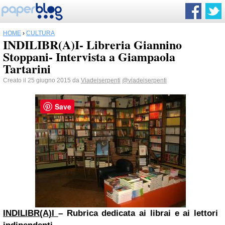
HOME
›
CULTURA
INDILIBR(A)I- Libreria Giannino
Stoppani- Intervista a Giampaola
Tartarini
Creato il 25 giugno 2015 da
Viadeiserpenti
@viadeiserpenti
Save
INDILIBR(A)I
– Rubrica dedicata ai librai e ai lettori