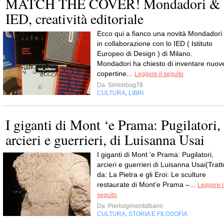
MATCH THE COVER! Mondadori &
IED, creatività editoriale
Ecco qui a fianco una novità Mondadori
in collaborazione con lo IED ( Istituto
Europeo di Design ) di Milano.
Mondadori ha chiesto di inventare nuov
copertine...
Leggere il seguito
Da
Simonbug78
CULTURA
LIBRI
,
I giganti di Mont ‘e Prama: Pugilatori,
arcieri e guerrieri, di Luisanna Usai
I giganti di Mont ‘e Prama: Pugilatori,
arcieri e guerrieri di Luisanna Usai(Tratt
da: La Pietra e gli Eroi: Le sculture
restaurate di Mont’e Prama –...
Leggere i
seguito
Da
Pierluigimontalbano
CULTURA
STORIA E FILOSOFIA
,