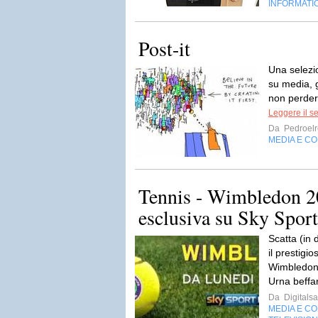
INFORMATI
Post-it
Una sele­zio
su media, gi
non perdere
Leggere il s
Da
Pedroelr
MEDIA E C
Tennis - Wimbledon 20
esclusiva su Sky Sport
Scatta (in 
il prestigi
Wimbledon c
Urna beffar
Da
Digitalsa
MEDIA E C