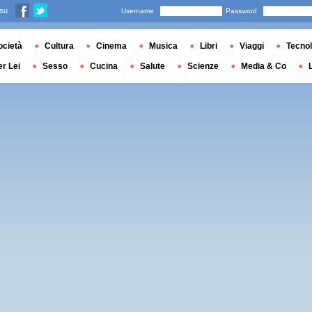
 su
Username
Password
ocietà
Cultura
Cinema
Musica
Libri
Viaggi
Tecnol
er Lei
Sesso
Cucina
Salute
Scienze
Media & Co