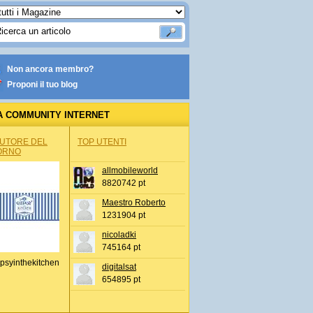
Non ancora membro?
Proponi il tuo blog
A COMMUNITY INTERNET
AUTORE DEL
TOP UTENTI
ORNO
allmobileworld
8820742 pt
Maestro Roberto
1231904 pt
nicoladki
745164 pt
psyinthekitchen
digitalsat
654895 pt