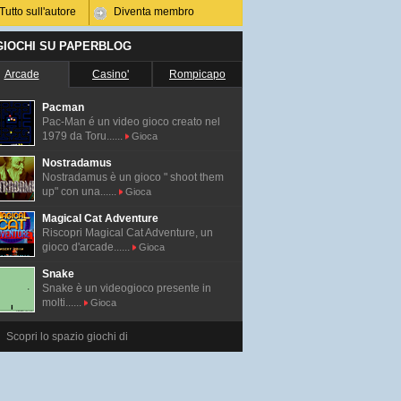
Tutto sull'autore
Diventa membro
 GIOCHI SU PAPERBLOG
Arcade
Casino'
Rompicapo
Pacman
Pac-Man é un video gioco creato nel
1979 da Toru......
Gioca
Nostradamus
Nostradamus è un gioco " shoot them
up" con una......
Gioca
Magical Cat Adventure
Riscopri Magical Cat Adventure, un
gioco d'arcade......
Gioca
Snake
Snake è un videogioco presente in
molti......
Gioca
Scopri lo spazio giochi di