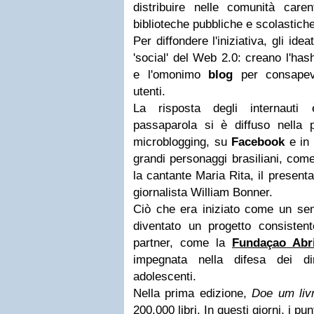
distribuire nelle comunità care
biblioteche pubbliche e scolastiche
Per diffondere l'iniziativa, gli id
'social' del Web 2.0: creano l'ha
e l'omonimo
blog
per consapevo
utenti.
La risposta degli internauti 
passaparola si è diffuso nella pi
microblogging, su
Facebook
e in 
grandi personaggi brasiliani, come
la cantante Maria Rita, il present
giornalista William Bonner.
Ciò che era iniziato come un sem
diventato un progetto consisten
partner, come la
Fundaçao Abr
impegnata nella difesa dei di
adolescenti.
Nella prima edizione,
Doe um liv
200.000 libri. In questi giorni, i punt