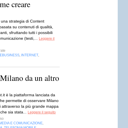
me creare
 una strategia di Content
asata su contenuti di qualità,
vanti, sfruttando tutti i possibili
omunicazione (testi,...
Leggere il
ate
EBUSINESS
INTERNET
,
,
Milano da un altro
t.it è la piattaforma lanciata da
che permette di osservare Milano
i attraverso la più grande mappa
 che sia stata...
Leggere il seguito
sso
MEDIA E COMUNICAZIONE
,
IA
TELEFONIA MOBILE
,