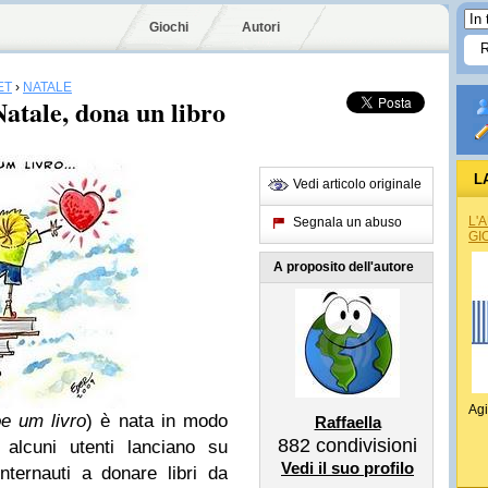
Giochi
Autori
ET
›
NATALE
Natale, dona un libro
L
Vedi articolo originale
L'
Segnala un abuso
GI
A proposito dell'autore
Agi
e um livro
) è nata in modo
Raffaella
882
condivisioni
 alcuni utenti lanciano su
Vedi il suo profilo
internauti a donare libri da