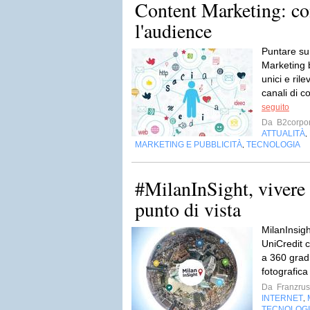
Content Marketing: co
l'audience
Puntare su
Marketing b
unici e rile
canali di c
seguito
Da
B2corpor
ATTUALITÀ
,
MARKETING E PUBBLICITÀ
TECNOLOGIA
,
#MilanInSight, vivere 
punto di vista
MilanInsigh
UniCredit 
a 360 grad
fotografica
Da
Franzru
INTERNET
,
TECNOLOG