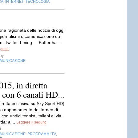
CA
INTERNET
TECNOLOGIA
,
,
ne ragio­nata delle noti­zie di oggi
or­na­li­smi e comu­ni­ca­zione da
. Twit­ter Timing — Buf­fer ha...
eguito
ey
OMUNICAZIONE
15, in diretta
 con 6 canali HD...
diretta esclusiva su Sky Sport HD)
oso appuntamento del torneo di
on undici tennisti italiani al via.
da: al...
Leggere il seguito
t
OMUNICAZIONE
PROGRAMMI TV
,
,