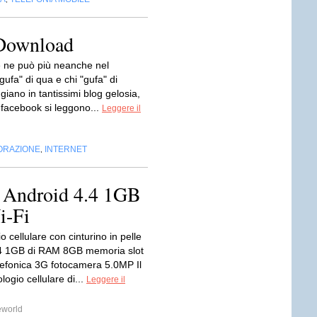
 Download
se ne può più neanche nel
"gufa" di qua e chi "gufa" di
ggiano in tantissimi blog gelosia,
u facebook si leggono...
Leggere il
ORAZIONE
INTERNET
,
9 Android 4.4 1GB
i-Fi
 cellulare con cinturino in pelle
4 1GB di RAM 8GB memoria slot
lefonica 3G fotocamera 5.0MP Il
ogio cellulare di...
Leggere il
eworld