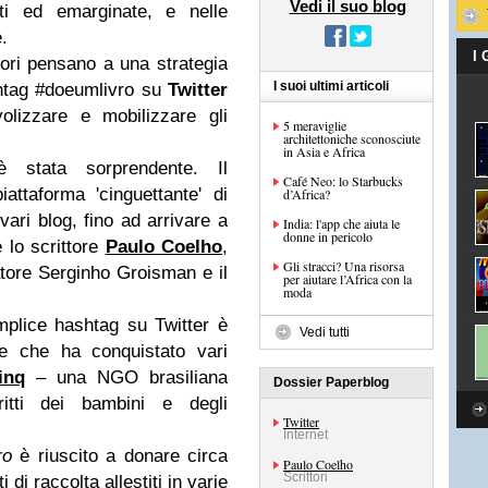
Vedi il suo blog
nti ed emarginate, e nelle
.
I
eatori pensano a una strategia
I suoi ultimi articoli
shtag #doeumlivro su
Twitter
lizzare e mobilizzare gli
5 meraviglie
architettoniche sconosciute
in Asia e Africa
è stata sorprendente. Il
Café Neo: lo Starbucks
attaforma 'cinguettante' di
d’Africa?
vari blog, fino ad arrivare a
India: l'app che aiuta le
donne in pericolo
 lo scrittore
Paulo Coelho
,
Gli stracci? Una risorsa
atore Serginho Groisman e il
per aiutare l’Africa con la
moda
plice hashtag su Twitter è
Vedi tutti
te che ha conquistato vari
inq
– una NGO brasiliana
Dossier Paperblog
ritti dei bambini e degli
Twitter
Internet
ro
è riuscito a donare circa
Paulo Coelho
Scrittori
i di raccolta allestiti in varie