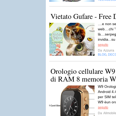
Vietato Gufare - Free
....e non 
web....chi 
là....serpe
invidia...s
seguito
Da
Azzurra
BLOG
DEC
,
Orologio cellulare W
di RAM 8 memoria W
W9 Orologio
Android 4.
per SIM te
W9 èun orol
seguito
Da
Allmobil