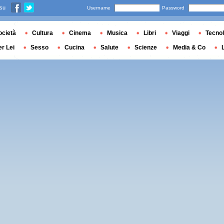
 su
Username
Password
ocietà
Cultura
Cinema
Musica
Libri
Viaggi
Tecnol
er Lei
Sesso
Cucina
Salute
Scienze
Media & Co