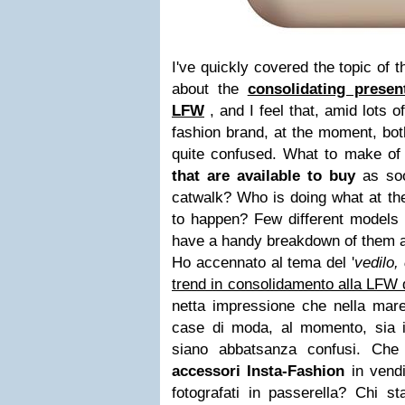
I've quickly covered the topic of th
about the
consolidating presen
LFW
, and I feel that, amid lots
fashion brand, at the moment, bo
quite confused. What to make of
that are available to buy
as soo
catwalk? Who is doing what at th
to happen? Few different models
have a handy breakdown of them a
Ho accennato al tema del '
vedilo,
trend in consolidamento alla LFW 
netta impressione che nella mare
case di moda, al momento, sia 
siano abbatsanza confusi. Ch
accessori Insta-Fashion
in vend
fotografati in passerella? Chi 