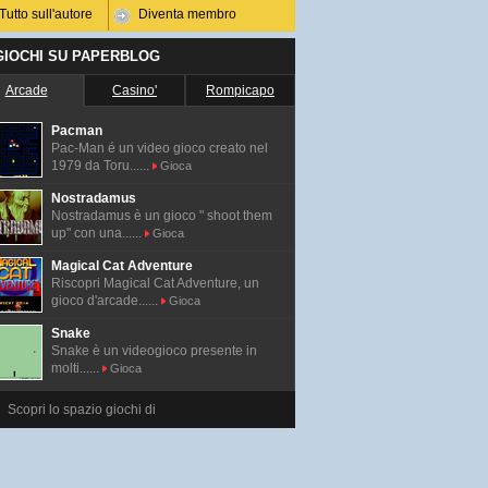
Tutto sull'autore
Diventa membro
 GIOCHI SU PAPERBLOG
Arcade
Casino'
Rompicapo
Pacman
Pac-Man é un video gioco creato nel
1979 da Toru......
Gioca
Nostradamus
Nostradamus è un gioco " shoot them
up" con una......
Gioca
Magical Cat Adventure
Riscopri Magical Cat Adventure, un
gioco d'arcade......
Gioca
Snake
Snake è un videogioco presente in
molti......
Gioca
Scopri lo spazio giochi di