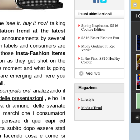
I suoi ultimi articoli
I
e '
see it, buy it now
' talking
Spring Inspiration. SS16
Couture Edition
tation trend at the latest
SS16 Easter Fashion Fun
 of announcements by several
th labels and consumers are
Molly Goddard ft. Red
Velvet
 those
Insta-Fashion items
In the Pink. SS16 Healthy
n as they get shot on the
Colour.
e moment and what is going
Vedi tutti
 are emerging and here you
ll.
Magazines
 compralo ora
' analizzando il
delle presentazioni
, e ho la
Lifestyle
a di annunci delle svariate
Moda e Trend
i marchi che i consumatori
e pensare di quei
capi ed
ita subito dopo essere stati
sta facendo cosa e come si