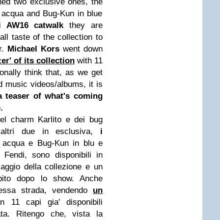
ed two exclusive ones, the
 acqua and Bug-Kun in blue
 AW16 catwalk
they are
ll taste of the collection to
r.
Michael Kors
went down
er' of its collection
with 11
onally think that, as we get
d music videos/albums, it is
a teaser of what's coming
.
el charm Karlito e dei bug
altri due in esclusiva,
i
e acqua e Bug-Kun in blu e
i Fendi, sono disponibili in
aggio della collezione e un
bito dopo lo show. Anche
essa strada, vendendo
un
 11 capi gia' disponibili
ata. Ritengo che, vista la