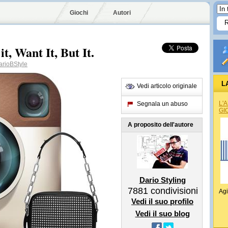
Giochi
Autori
t, Want It, But It.
rioBStyle
L
Vedi articolo originale
L'
Segnala un abuso
GI
A proposito dell'autore
Dario Styling
7881
condivisioni
Agi
Vedi il suo profilo
Vedi il suo blog