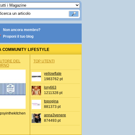
Non ancora membro?
Proponi il tuo blog
A COMMUNITY LIFESTYLE
AUTORE DEL
TOP UTENTI
ORNO
yellowflate
1983762 pt
lory663
1211328 pt
topogina
881373 pt
psyinthekitchen
anna3venere
874493 pt