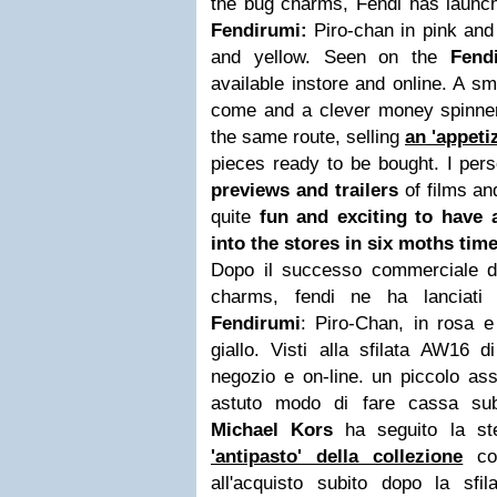
the bug charms, Fendi has launch
Fendirumi:
Piro-chan in pink and
and yellow. Seen on the
Fendi
available instore and online. A sma
come and a clever money spinne
the same route, selling
an 'appetiz
pieces ready to be bought. I pers
previews and trailers
of films an
quite
fun and exciting to have 
into the stores in six moths time
Dopo il successo commerciale d
charms, fendi ne ha lanciati 
Fendirumi
: Piro-Chan, in rosa 
giallo. Visti alla sfilata AW16 d
negozio e on-line. un piccolo ass
astuto modo di fare cassa su
Michael Kors
ha seguito la st
'antipasto' della collezione
con
all'acquisto subito dopo la sfil