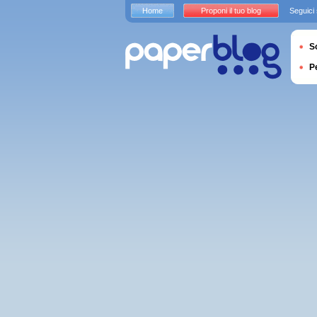
Home
Proponi il tuo blog
Seguici
S
P