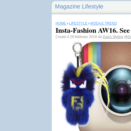
Magazine Lifestyle
HOME
›
LIFESTYLE
›
MODA E TREND
Insta-Fashion AW16. See i
Creato il 28 febbraio 2016 da
Dario Styling
@Da