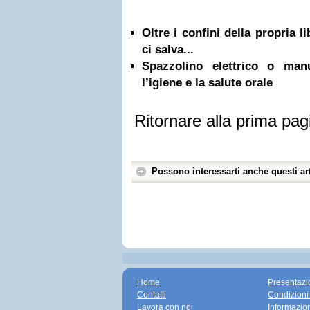
Oltre i confini della propria l
ci salva...
Spazzolino elettrico o ma
l’igiene e la salute orale
Ritornare alla prima pag
Possono interessarti anche questi art
Home
Presentazi
Contatti
Condizioni
Lavora con noi
Informazio