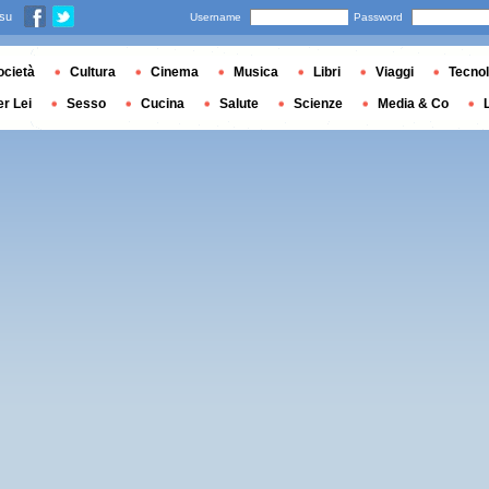
 su
Username
Password
ocietà
Cultura
Cinema
Musica
Libri
Viaggi
Tecnol
er Lei
Sesso
Cucina
Salute
Scienze
Media & Co