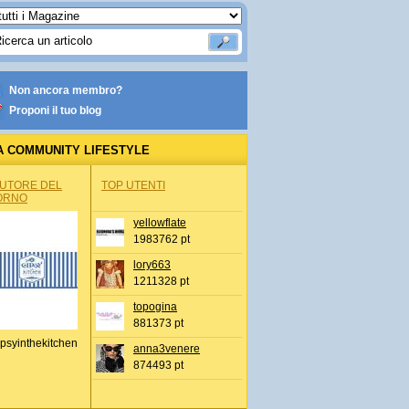
Non ancora membro?
Proponi il tuo blog
A COMMUNITY LIFESTYLE
AUTORE DEL
TOP UTENTI
ORNO
yellowflate
1983762 pt
lory663
1211328 pt
topogina
881373 pt
psyinthekitchen
anna3venere
874493 pt