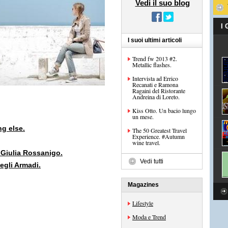
Vedi il suo blog
I
I suoi ultimi articoli
Trend fw 2013 #2.
Metallic flashes.
Intervista ad Errico
Recanati e Ramona
Ragaini del Ristorante
Andreina di Loreto.
Kiss Otto. Un bacio lungo
un mese.
g else.
The 50 Greatest Travel
Experience. #Autumn
wine travel.
Giulia Rossanigo.
Vedi tutti
egli Armadi.
Magazines
Lifestyle
Moda e Trend