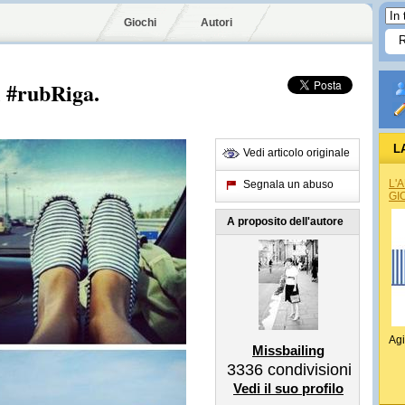
Giochi
Autori
i #rubRiga.
L
Vedi articolo originale
L'
Segnala un abuso
GI
A proposito dell'autore
Agi
Missbailing
3336
condivisioni
Vedi il suo profilo