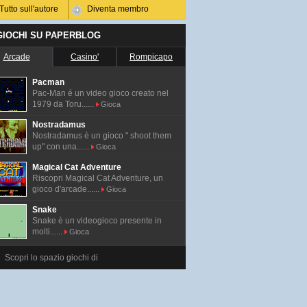
Tutto sull'autore
Diventa membro
 GIOCHI SU PAPERBLOG
Arcade
Casino'
Rompicapo
Pacman
Pac-Man é un video gioco creato nel
1979 da Toru......
Gioca
Nostradamus
Nostradamus è un gioco " shoot them
up" con una......
Gioca
Magical Cat Adventure
Riscopri Magical Cat Adventure, un
gioco d'arcade......
Gioca
Snake
Snake è un videogioco presente in
molti......
Gioca
Scopri lo spazio giochi di