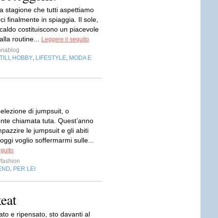
la stagione che tutti aspettiamo
ci finalmente in spiaggia. Il sole,
l caldo costituiscono un piacevole
lla routine...
Leggere il seguito
nablog
ILI
HOBBY
LIFESTYLE
MODA E
,
,
,
elezione di jumpsuit, o
te chiamata tuta. Quest’anno
pazzire le jumpsuit e gli abiti
oggi voglio soffermarmi sulle...
eguito
ryfashion
END
PER LEI
,
eat
to e ripensato, sto davanti al