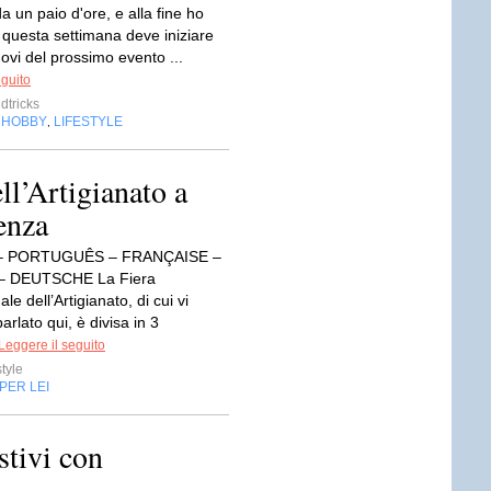
 un paio d'ore, e alla fine ho
 questa settimana deve iniziare
ovi del prossimo evento ...
eguito
tricks
HOBBY
LIFESTYLE
,
,
ll’Artigianato a
enza
– PORTUGUÊS – FRANÇAISE –
– DEUTSCHE La Fiera
le dell’Artigianato, di cui vi
arlato qui, è divisa in 3
Leggere il seguito
style
PER LEI
stivi con