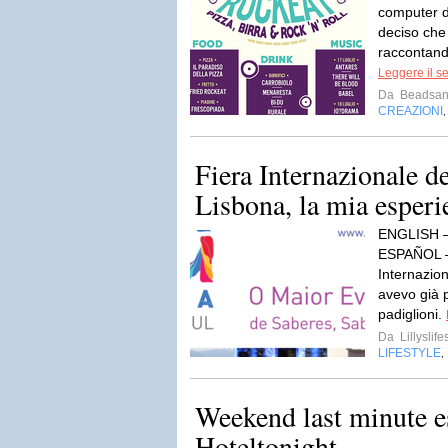
computer da
deciso che
raccontand
Leggere il s
Da
Beadsand
CREAZIONI
Fiera Internazionale de
Lisbona, la mia esperi
ENGLISH 
ESPAÑOL 
Internaziona
avevo già p
padiglioni.
Da
Lillyslife
LIFESTYLE
,
Weekend last minute e
Hoteltonight