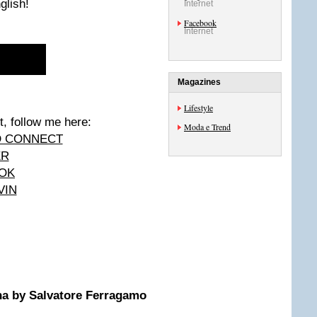
glish!
Internet
Facebook
Internet
Magazines
Lifestyle
et, follow me here:
Moda e Trend
D CONNECT
ER
OK
VIN
a by Salvatore Ferragamo