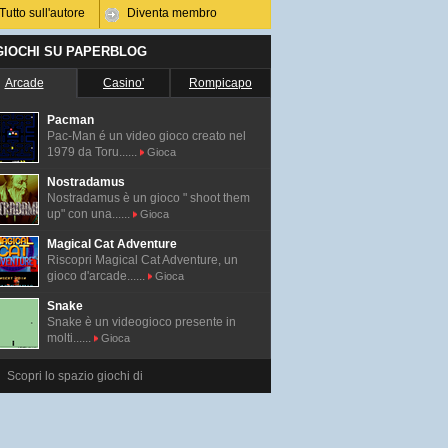
Tutto sull'autore
Diventa membro
 GIOCHI SU PAPERBLOG
Arcade
Casino'
Rompicapo
Pacman
Pac-Man é un video gioco creato nel
1979 da Toru......
Gioca
Nostradamus
Nostradamus è un gioco " shoot them
up" con una......
Gioca
Magical Cat Adventure
Riscopri Magical Cat Adventure, un
gioco d'arcade......
Gioca
Snake
Snake è un videogioco presente in
molti......
Gioca
Scopri lo spazio giochi di