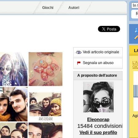
Giochi
Autori
L
Vedi articolo originale
L'
Segnala un abuso
GI
A proposito dell'autore
Agi
Eleonorap
15484
condivisioni
Vedi il suo profilo