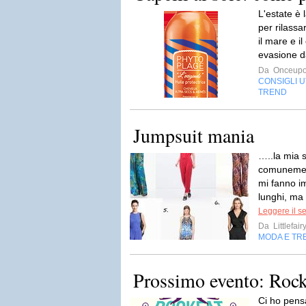
L'estate è 
per rilassar
il mare e i
evasione da
Da
Onceupo
CONSIGLI UT
TREND
Jumpsuit mania
…..la mia s
comunemen
mi fanno im
lunghi, ma 
Leggere il s
Da
Littlefai
MODA E TR
Prossimo evento: Rock
Ci ho pensa