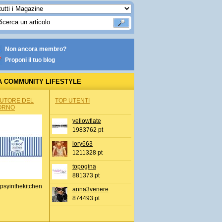
Non ancora membro?
Proponi il tuo blog
A COMMUNITY LIFESTYLE
AUTORE DEL
TOP UTENTI
ORNO
yellowflate
1983762 pt
lory663
1211328 pt
topogina
881373 pt
psyinthekitchen
anna3venere
874493 pt