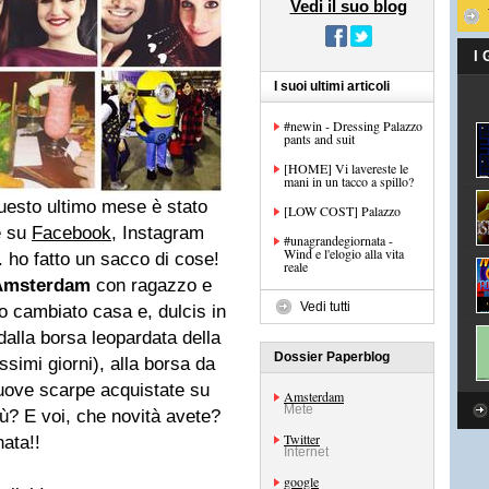
Vedi il suo blog
I
I suoi ultimi articoli
#newin - Dressing Palazzo
pants and suit
[HOME] Vi lavereste le
mani in un tacco a spillo?
Questo ultimo mese è stato
[LOW COST] Palazzo
e su
Facebook
, Instagram
#unagrandegiornata -
Wind e l'elogio alla vita
.. ho fatto un sacco di cose!
reale
Amsterdam
con ragazzo e
Vedi tutti
o cambiato casa e, dulcis in
dalla borsa leopardata della
Dossier Paperblog
ssimi giorni), alla borsa da
nuove scarpe acquistate su
Amsterdam
Mete
ù? E voi, che novità avete?
Twitter
ata!!
Internet
google