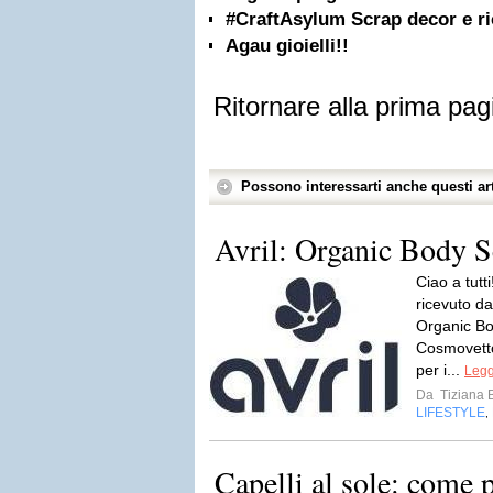
#CraftAsylum Scrap decor e ric
Agau gioielli!!
Ritornare alla prima pag
Possono interessarti anche questi art
Avril: Organic Body 
Ciao a tutti
ricevuto d
Organic Bod
Cosmovetto
per i...
Legg
Da
Tiziana 
LIFESTYLE
,
Capelli al sole: come p