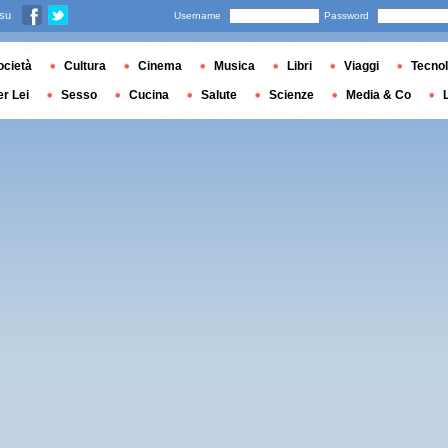
 su
Username
Password
ocietà
Cultura
Cinema
Musica
Libri
Viaggi
Tecnol
er Lei
Sesso
Cucina
Salute
Scienze
Media & Co