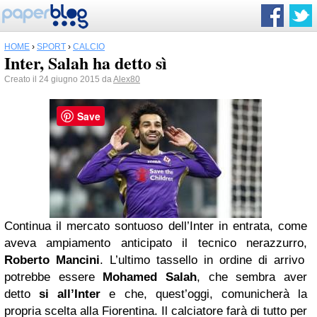
HOME
›
SPORT
›
CALCIO
Inter, Salah ha detto sì
Creato il 24 giugno 2015 da
Alex80
Save
Continua il mercato sontuoso dell’Inter in entrata, come
aveva ampiamento anticipato il tecnico nerazzurro,
Roberto Mancini
. L’ultimo tassello in ordine di arrivo
potrebbe essere
Mohamed Salah
, che sembra aver
detto
si all’Inter
e che, quest’oggi, comunicherà la
propria scelta alla Fiorentina. Il calciatore farà di tutto per