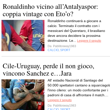
Ronaldinho vicino all’Antalyaspor:
coppia vintage con Eto’o?
Ronaldinho continuerà a giocare a
calcio. Terminato il contratto con i
messicani del Queretaro, il brasiliano
deve ancora decidere la prossima
destinazione. Le...
Leggere il seguito
Da
Pablitosway1983
CALCIO
SPORT
,
Cile-Uruguay, perde il non gioco,
vincono Sanchez e…Jara
All' estadio Nacionàl di Santiago del
50.000 spettatori cantano a squarciagol
l'inno cileno: un modo confortante per i
padroni di casa di affrontare il match....
Leggere il seguito
Da
Pablitosway1983
CALCIO
SPORT
,