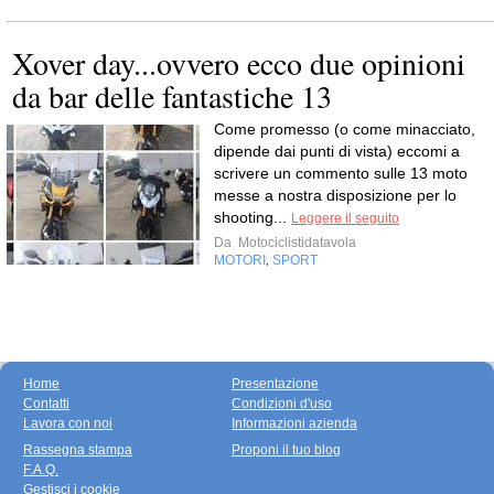
Xover day...ovvero ecco due opinioni
da bar delle fantastiche 13
Come promesso (o come minacciato,
dipende dai punti di vista) eccomi a
scrivere un commento sulle 13 moto
messe a nostra disposizione per lo
shooting...
Leggere il seguito
Da
Motociclistidatavola
MOTORI
SPORT
,
Home
Presentazione
Contatti
Condizioni d'uso
Lavora con noi
Informazioni azienda
Rassegna stampa
Proponi il tuo blog
F.A.Q.
Gestisci i cookie