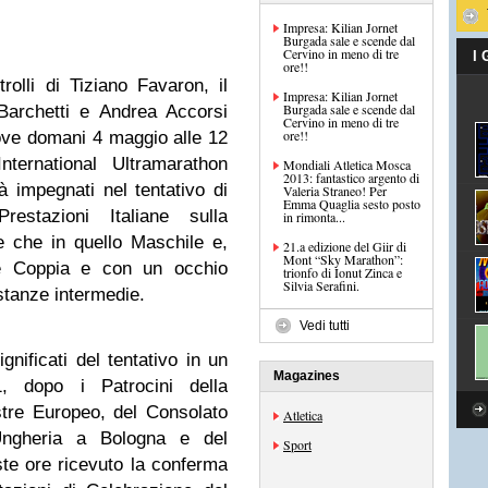
Impresa: Kilian Jornet
Burgada sale e scende dal
Cervino in meno di tre
I
ore!!
rolli di Tiziano Favaron, il
Impresa: Kilian Jornet
Burgada sale e scende dal
 Barchetti e Andrea Accorsi
Cervino in meno di tre
ore!!
dove domani 4 maggio alle 12
nternational Ultramarathon
Mondiali Atletica Mosca
2013: fantastico argento di
à impegnati nel tentativo di
Valeria Straneo! Per
Emma Quaglia sesto posto
restazioni Italiane sulla
in rimonta...
 che in quello Maschile e,
21.a edizione del Giir di
Mont “Sky Marathon”:
e Coppia e con un occhio
trionfo di Ionut Zinca e
Silvia Serafini.
istanze intermedie.
Vedi tutti
ignificati del tentativo in un
Magazines
, dopo i Patrocini della
tre Europeo, del Consolato
Atletica
Ungheria a Bologna e del
Sport
te ore ricevuto la conferma