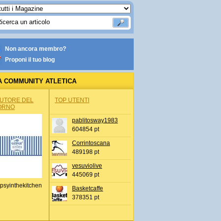
Non ancora membro?
Proponi il tuo blog
A COMMUNITY ATLETICA
AUTORE DEL
TOP UTENTI
ORNO
pablitosway1983
604854 pt
Corrintoscana
489198 pt
vesuviolive
445069 pt
psyinthekitchen
Basketcaffe
378351 pt