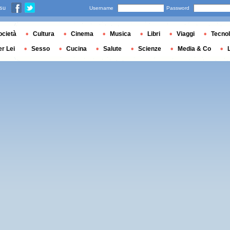
 su
Username
Password
ocietà
Cultura
Cinema
Musica
Libri
Viaggi
Tecnol
er Lei
Sesso
Cucina
Salute
Scienze
Media & Co