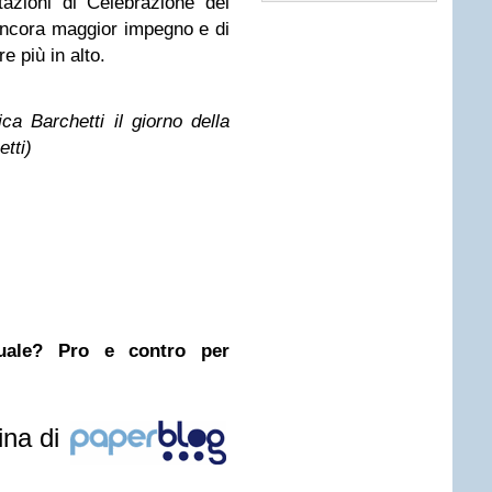
tazioni di Celebrazione del
i ancora maggior impegno e di
e più in alto.
a Barchetti il giorno della
tti)
nuale? Pro e contro per
ina di