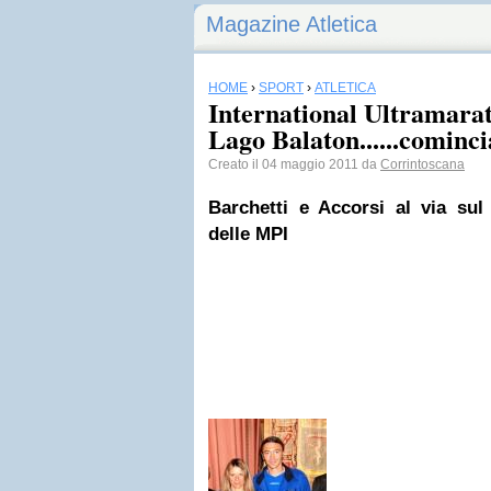
Magazine Atletica
HOME
›
SPORT
›
ATLETICA
International Ultramara
Lago Balaton......cominci
Creato il 04 maggio 2011 da
Corrintoscana
Barchetti e Accorsi al via sul
delle MPI