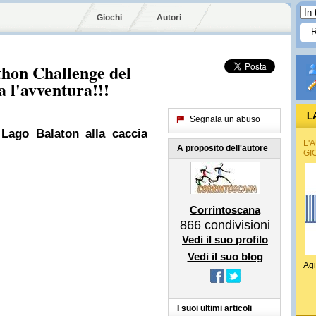
Giochi
Autori
thon Challenge del
a l'avventura!!!
L
Segnala un abuso
 Lago Balaton alla caccia
L'
A proposito dell'autore
GI
Corrintoscana
866
condivisioni
Vedi il suo profilo
Vedi il suo blog
Agi
I suoi ultimi articoli