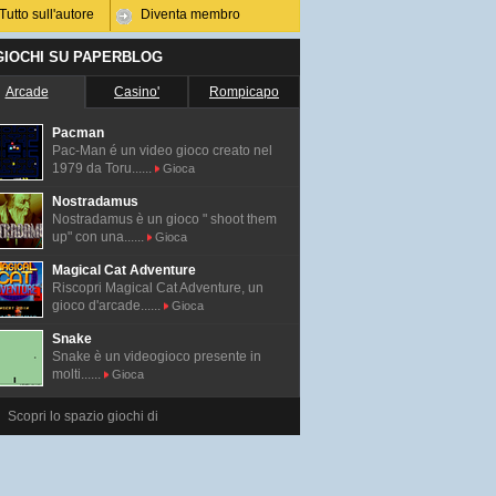
Tutto sull'autore
Diventa membro
 GIOCHI SU PAPERBLOG
Arcade
Casino'
Rompicapo
Pacman
Pac-Man é un video gioco creato nel
1979 da Toru......
Gioca
Nostradamus
Nostradamus è un gioco " shoot them
up" con una......
Gioca
Magical Cat Adventure
Riscopri Magical Cat Adventure, un
gioco d'arcade......
Gioca
Snake
Snake è un videogioco presente in
molti......
Gioca
Scopri lo spazio giochi di