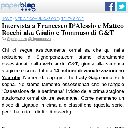
HOME
›
MEDIA E COMUNICAZIONE
›
TELEVISIONE
Intervista a Francesco D’Alessio e Matteo
Rocchi aka Giulio e Tommaso di G&T
Da
Signorponza
@signorponza
Chi ci segue assiduamente ormai sa che qui nella
redazione di Signorponza.com siamo letteralmente
ossessionati dalla
web serie
G&T
, giunta alla seconda
stagione e soprattutto a
14 milioni di visualizzazioni
su
Youtube
. Numeri da capogiro che
Lady Gaga
ormai se li
sogna. Ne siamo talmente ossessionati che nell’angolo
“Ossessione della settimana” i video della prima stagione
stazionano ormai da tre settimane. Come nemmeno un
disco di Ligabue in cima alle classifiche (questa serie,
però, ha tutto il diritto di esserlo).