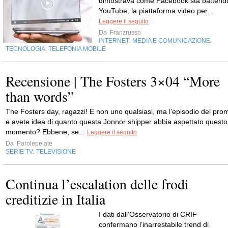
dimostrava come Facebook sta battend
YouTube, la piattaforma video per...
Leggere il seguito
Da
Franzrusso
INTERNET
MEDIA E COMUNICAZIONE
,
,
TECNOLOGIA
TELEFONIA MOBILE
,
Recensione | The Fosters 3×04 “More
than words”
The Fosters day, ragazzi! E non uno qualsiasi, ma l’episodio del pro
e avete idea di quanto questa Jonnor shipper abbia aspettato questo
momento? Ebbene, se...
Leggere il seguito
Da
Parolepelate
SERIE TV
TELEVISIONE
,
Continua l’escalation delle frodi
creditizie in Italia
​I dati dall’Osservatorio di CRIF
confermano l’inarrestabile trend di