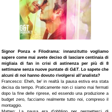
Signor
Ponza
e Filodrama
: innanzitutto vogliamo
sapere come mai avete deciso di lasciare centinaia di
migliaia di fan in crisi di astinenza per più di 8
settimane senza nuove puntate di
G&T
. Lo sapete che
alcuni di noi hanno dovuto rivolgersi all’analista?
Francesco
: Eheh, be’ in realtà la pausa estiva era stata
decisa da tempo. Praticamente non ci siamo mai fermati
dopo la fine delle riprese, ed essendo una produzione a
budget zero, facciamo realmente tutto noi, compreso il
montaggio.
Matteo
: La pausa era d’obbligo per permetterci di