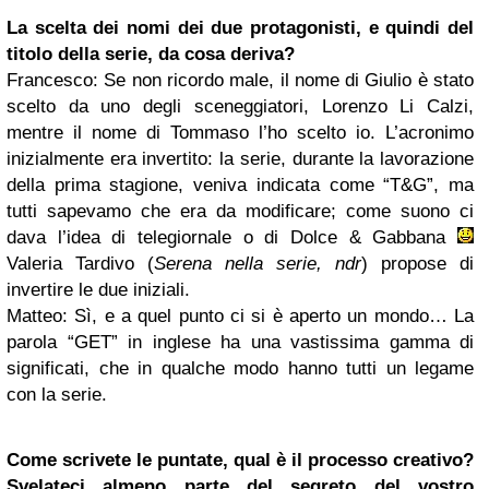
La scelta dei nomi dei due protagonisti, e quindi del
titolo della serie, da cosa deriva?
Francesco
: Se non ricordo male, il nome di Giulio è stato
scelto da uno degli sceneggiatori, Lorenzo Li Calzi,
mentre il nome di Tommaso l’ho scelto io. L’acronimo
inizialmente era invertito: la serie, durante la lavorazione
della prima stagione, veniva indicata come “T&G”, ma
tutti sapevamo che era da modificare; come suono ci
dava l’idea di telegiornale o di Dolce & Gabbana
Valeria Tardivo (
Serena nella serie, ndr
) propose di
invertire le due iniziali.
Matteo
: Sì, e a quel punto ci si è aperto un mondo… La
parola “GET” in inglese ha una vastissima gamma di
significati, che in qualche modo hanno tutti un legame
con la serie.
Come scrivete le puntate, qual è il processo creativo?
Svelateci almeno parte del segreto del vostro