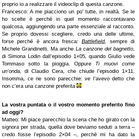
proprio io a realizzare il videoclip di questa canzone.
Francesco
: A me piacciono un po’ tutte, in realtà. Se le
ho scelte è perché in quel momento raccontavano
qualcosa, aggiungendo una parte essenziale al racconto.
Se proprio dovessi scegliere, credo una delle ultime,
forse perché è ancora fresca:
Battlefield
, sempre di
Michele Grandinetti. Ma anche
La canzone del bagnetto
,
di Simona Lodin dall’episodio 1×05, quando Giulio vede
Tommaso sotto la pioggia. Oppure
Ti muovi come
un’onda
, di Claudio Cera, che chiude l’episodio 1×11.
Insomma, ce ne sono parecchie: ve l’avevo detto che
non c’era una canzone preferita
La vostra puntata o il vostro momento preferito fino
ad oggi?
Matteo
: Mi piace parecchio la scena che ho girato con la
signora per strada, quella dove beviamo seduti a terra –
credo fosse l’episodio 2×04 –, perché mi ha dato la