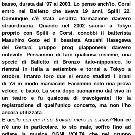
basso, durata dal '97 al 2003. Lo penso anch'io. Corsi
entrò nel Balletto che aveva 19 anni, Spilli 22.
Comunque c'è stata un'altra formazione davvero
straordinaria. Quando nel 2002 suonai a Tokyo
proprio con Spilli e Corsi, conobbi il batterista
Masuhiro Goto ed il bassista Atsushi Hasegawa
dei
Gerard,
gruppo prog giapponese davvero
notevole. Pensammo di fare qualcosa insieme, una
specie di Balletto di Bronzo italo-nipponico. Io
rientrai in italia a settembre e tornai a Tokyo a
ottobre. Intanto loro due si erano studiati i brani
di
YS
in modo maniacale. Facemmo solo una prova
veloce, e bastò. La sera dopo suonammo dal vivo in
un teatro e fu qualcosa di travolgente! Ho la
registrazione di quell'unico concerto, ma non l'ho
ancora utilizzata.
E quello con cui ti sei trovato meno in osmosi?
Non ce
n'è uno in particolare. Io sto male, soffro fino ad
odiare la musica OGNI VOLTA che nel gruppo