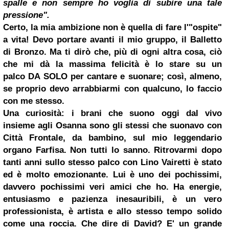
spalle e non sempre ho voglia di subire una tale
pressione".
Certo, la mia ambizione non è quella di fare l'"ospite"
a vita! Devo portare avanti il mio gruppo, il Balletto
di Bronzo. Ma ti dirò che, più di ogni altra cosa, ciò
che mi dà la massima felicità è lo stare su un
palco DA SOLO per cantare e suonare; così, almeno,
se proprio devo arrabbiarmi con qualcuno, lo faccio
con me stesso.
Una curiosità: i brani che suono oggi dal vivo
insieme agli Osanna sono gli stessi che suonavo con
Città Frontale, da bambino, sul mio leggendario
organo Farfisa. Non tutti lo sanno. Ritrovarmi dopo
tanti anni sullo stesso palco con Lino Vairetti è stato
ed è molto emozionante. Lui è uno dei pochissimi,
davvero pochissimi veri amici che ho. Ha energie,
entusiasmo e pazienza inesauribili, è un vero
professionista, è artista e allo stesso tempo solido
come una roccia. Che dire di David? E' un grande