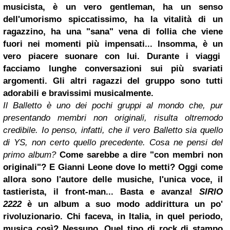
musicista, è un vero gentleman, ha un senso
dell'umorismo spiccatissimo, ha la vitalità di un
ragazzino, ha una "sana" vena di follia che viene
fuori nei momenti più impensati... Insomma, è un
vero piacere suonare con lui. Durante i viaggi
facciamo lunghe conversazioni sui più svariati
argomenti. Gli altri ragazzi del gruppo sono tutti
adorabili e bravissimi musicalmente.
Il Balletto è uno dei pochi gruppi al mondo che, pur
presentando membri non originali, risulta oltremodo
credibile. Io penso, infatti, che il vero Balletto sia quello
di YS, non certo quello precedente. Cosa ne pensi del
primo album?
Come sarebbe a dire "con membri non
originali"? E Gianni Leone dove lo metti? Oggi come
allora sono l'autore delle musiche, l'unica voce, il
tastierista, il front-man... Basta e avanza!
SIRIO
2222
è un album a suo modo addirittura un po'
rivoluzionario. Chi faceva, in Italia, in quel periodo,
musica così? Nessuno. Quel tipo di rock di stampo