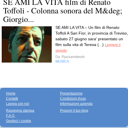
SE AMI LA VITA film di Renato
Toffoli - Colonna sonora del M&deg;
Giorgio...
SE AMI LA VITA – Un film di Renato
Toffoli A San Fior, in provincia di Treviso,
sabato 27 giugno sara' presentato un
film sulla vita di Teresa (...)
Leggere il
seguito
Da
Pjazzanetwork
MUSICA
Home
Presentazione
Contatti
Condizioni d'uso
Lavora con noi
Informazioni azienda
Rassegna stampa
Proponi il tuo blog
F.A.Q.
Gestisci i cookie