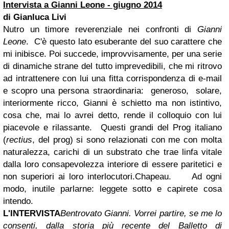
Intervista a
Gianni Leone
- giugno 2014
di
Gianluca Livi
Nutro un timore reverenziale nei confronti di
Gianni
Leone
. C'è questo lato esuberante del suo carattere che
mi inibisce. Poi succede, improvvisamente, per una serie
di dinamiche strane del tutto imprevedibili, che mi ritrovo
ad intrattenere con lui una fitta corrispondenza di e-mail
e scopro una persona straordinaria: generoso, solare,
interiormente ricco, Gianni è schietto ma non istintivo,
cosa che, mai lo avrei detto, rende il colloquio con lui
piacevole e rilassante.
Questi grandi del Prog italiano
(
rectius
, del prog) si sono relazionati con me con molta
naturalezza, carichi di un substrato che trae linfa vitale
dalla loro consapevolezza interiore di essere paritetici e
non superiori ai loro interlocutori.
Chapeau.
Ad ogni
modo, inutile parlarne: leggete sotto e capirete cosa
intendo.
L'INTERVISTA
Bentrovato Gianni. Vorrei partire, se me lo
consenti, dalla storia più recente del Balletto di