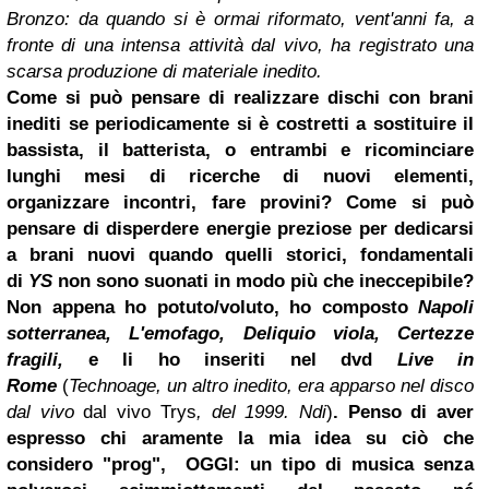
Bronzo: da quando si è ormai riformato, vent'anni fa, a
fronte di una intensa attività dal vivo, ha registrato una
scarsa produzione di materiale inedito.
Come si può pensare di realizzare dischi con brani
inediti se periodicamente si è costretti a sostituire il
bassista, il batterista, o entrambi e ricominciare
lunghi mesi di ricerche di nuovi elementi,
organizzare incontri, fare provini? Come si può
pensare di disperdere energie preziose per dedicarsi
a brani nuovi quando quelli storici, fondamentali
di
YS
non sono suonati in modo più che ineccepibile?
Non appena ho potuto/voluto, ho composto
Napoli
sotterranea, L'emofago, Deliquio viola, Certezze
fragili,
e li ho inseriti nel dvd
Live in
Rome
(
Technoage, un altro inedito, era apparso nel disco
dal vivo
dal vivo Trys
, del 1999. Ndi
)
. Penso di aver
espresso chi
aramente la mia idea su ciò che
considero "prog", OGGI: un tipo di musica senza