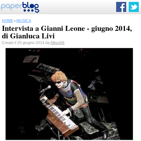
HOME
›
MUSICA
Intervista a Gianni Leone - giugno 2014,
di Gianluca Livi
Creato il 25 giugno 2014 da
Athos56