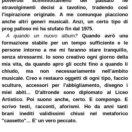
polverosi scimmiottamenti del passato né
stravolgimenti decisi a tavolino, tradendo così
l'ispirazione originale. A me comunque piacciono
anche altri generi musicali. Anzi, un certo tipo di
prog palloso mi ha stufato fin dal 1975.
A quando un nuovo album?
Quando avrò una
formazione stabile per un tempo sufficiente e le
persone intorno a me mi faranno stare tranquillo,
senza stressarmi. Io sono creativo ogni giorno della
mia vita, da quando apro gli occhi fino a quando li
chiudo, ma non necessariamente nell'ambito
musicale. Creo e restauro oggetti di ogni tipo, faccio
sculture, accessori per l'abbigliamento, disegno i
miei abiti... D'altronde sono diplomato al Liceo
Artistico. Poi suono anche, certo. E compongo. E
scrivo testi, racconti, aforismi. Ho da anni tanti
brani inediti validissimi chiusi nel metaforico
"cassetto"... E' un vero peccato.