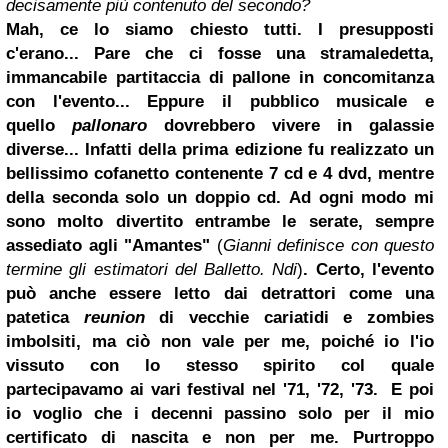
decisamente più contenuto del secondo?
Mah, ce lo siamo chiesto tutti. I presupposti
c'erano... Pare che ci fosse una stramaledetta,
immancabile partitaccia di pallone in concomitanza
con l'evento... Eppure il pubblico musicale e
quello
pallonaro
dovrebbero vivere in galassie
diverse... Infatti della prima edizione fu realizzato un
bellissimo cofanetto contenente 7 cd e 4 dvd, mentre
della seconda solo un doppio cd. Ad ogni modo mi
sono molto divertito entrambe le serate, sempre
assediato agli "Amantes"
(
Gianni definisce con questo
termine gli estimatori del Balletto. Ndi
)
. Certo, l'evento
può anche essere letto dai detrattori come una
patetica
reunion
di vecchie cariatidi e
zombies
imbolsiti, ma ciò non vale per me, poiché io l'io
vissuto con lo stesso spirito col quale
partecipavamo ai vari festival nel '71, '72, '73. E poi
io voglio che i decenni passino solo per il mio
certificato di nascita e non per me. Purtroppo