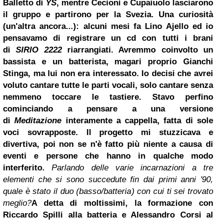
Balletto di
YS
, mentre Cecioni e Cupaiuolo lasciarono
il gruppo e partirono per la Svezia. Una curiosità
(un'altra ancora...): alcuni mesi fa Lino Ajello ed io
pensavamo di registrare un cd con tutti i brani
di
SIRIO 2222
riarrangiati. Avremmo coinvolto un
bassista e un batterista, magari proprio Gianchi
Stinga, ma lui non era interessato. Io decisi che avrei
voluto cantare tutte le parti vocali, solo cantare senza
nemmeno toccare le tastiere. Stavo perfino
cominciando a pensare a una versione
di
Meditazione
interamente a cappella, fatta di sole
voci sovrapposte. Il progetto mi stuzzicava e
divertiva, poi non se n'è fatto più niente a causa di
eventi e persone che hanno in qualche modo
interferito.
Parlando delle varie incarnazioni a tre
elementi che si sono succedute fin dai primi anni '90,
quale è stato il duo (basso/batteria) con cui ti sei trovato
meglio?
A detta di moltissimi, la formazione con
Riccardo Spilli alla batteria e Alessandro Corsi al