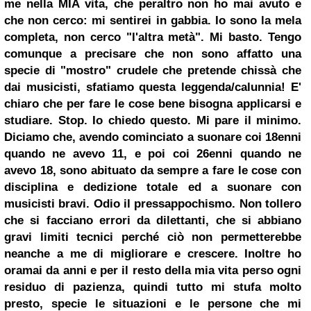
me nella MIA vita, che peraltro non ho mai avuto e
che non cerco: mi sentirei in gabbia. Io sono la mela
completa, non cerco "l'altra metà". Mi basto. Tengo
comunque a precisare che non sono affatto una
specie di "mostro" crudele che pretende chissà che
dai musicisti, sfatiamo questa leggenda/calunnia! E'
chiaro che per fare le cose bene bisogna applicarsi e
studiare. Stop. Io chiedo questo. Mi pare il minimo.
Diciamo che, avendo cominciato a suonare coi 18enni
quando ne avevo 11, e poi coi 26enni quando ne
avevo 18, sono abituato da sempre a fare le cose con
disciplina e dedizione totale ed a suonare con
musicisti bravi. Odio il pressappochismo. Non tollero
che si facciano errori da dilettanti, che si abbiano
gravi limiti tecnici perché ciò non permetterebbe
neanche a me di migliorare e crescere. Inoltre ho
oramai da anni e per il resto della mia vita perso ogni
residuo di pazienza, quindi tutto mi stufa molto
presto, specie le situazioni e le persone che mi