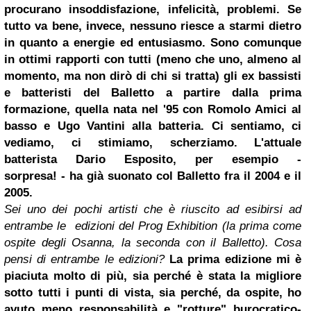
procurano insoddisfazione, infelicità, problemi. Se
tutto va bene, invece, nessuno riesce a starmi dietro
in quanto a energie ed entusiasmo. Sono comunque
in ottimi rapporti con tutti (meno che uno, almeno al
momento, ma non dirò di chi si tratta) gli ex bassisti
e batteristi del Balletto a partire dalla prima
formazione, quella nata nel '95 con Romolo Amici al
basso e Ugo Vantini alla batteria. Ci sentiamo, ci
vediamo, ci stimiamo, scherziamo. L'attuale
batterista Dario Esposito, per esempio -
sorpresa! - ha già suonato col Balletto fra il 2004 e il
2005
.
Sei uno dei pochi artisti che è riuscito ad esibirsi ad
entrambe le edizioni del Prog Exhibition (la prima come
ospite degli Osanna, la seconda con il Balletto). Cosa
pensi di entrambe le edizioni?
La prima edizione mi è
piaciuta molto di più, sia perché è stata la migliore
sotto tutti i punti di vista, sia perché, da ospite, ho
avuto meno responsabilità e "rotture" burocratico-