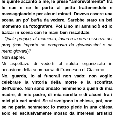
le quinte accanto a me, le prese "amorevolmente" fra
le sue e se le portò al petto trattenendole e
massaggiandole per alcuni minuti. Doveva essere una
scena un po' buffa da vedere. Sarebbe stato un bel
momento da fotografare. Poi Lino mi annunciò ed io
balzai in scena con le mani ben riscaldate.
Quale gruppo, al momento, incarna la vera essenza del
prog (non importa se composto da giovanissimi o da
meno giovani
)?
Non saprei.
Mi aspettavo di vederti al saluto organizzato in
occasione della scomparsa di Francesco di Giacomo...
No, guarda, io ai funerali non vado: non voglio
celebrare la vittoria della morte e la sconfitta
dell'uomo. Non sono andato nemmeno a quelli di mia
madre, di mio padre, di mia sorella e di alcuni fra i
miei più cari amici. Se si svolgono in chiesa, poi, non
se ne parla nemmeno: io metto piede in una chiesa
solo ed esclusivamente mosso da interessi artistici