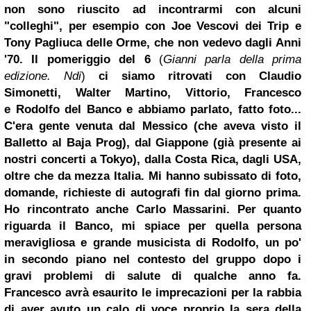
non sono riuscito ad incontrarmi con alcuni
"colleghi", per esempio con Joe Vescovi dei Trip e
Tony Pagliuca delle Orme, che non vedevo dagli Anni
'70. Il pomeriggio del 6
(
Gianni parla della prima
edizione. Ndi
)
ci siamo ritrovati con Claudio
Simonetti, Walter Martino, Vittorio, Francesco
e Rodolfo del Banco e abbiamo parlato, fatto foto...
C'era gente venuta dal Messico (che aveva visto il
Balletto al Baja Prog), dal Giappone (già presente ai
nostri concerti a Tokyo), dalla Costa Rica, dagli USA,
oltre che da mezza Italia. Mi hanno subissato di foto,
domande, richieste di autografi fin dal giorno prima.
Ho rincontrato anche Carlo Massarini. Per quanto
riguarda il Banco, mi spiace per quella persona
meravigliosa e grande musicista di Rodolfo, un po'
in secondo piano nel contesto del gruppo dopo i
gravi problemi di salute di qualche anno fa.
Francesco avrà esaurito le imprecazioni per la rabbia
di aver avuto un calo di voce proprio la sera della