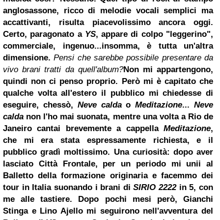
anglosassone, ricco di melodie vocali semplici ma
accattivanti, risulta piacevolissimo ancora oggi.
Certo, paragonato a
YS
, appare di colpo "leggerino",
commerciale, ingenuo...insomma, è tutta un'altra
dimensione.
Pensi che sarebbe possibile presentare da
vivo brani tratti da quell'album?
Non mi appartengono,
quindi non ci penso proprio. Però mi è capitato che
qualche volta all'estero il pubblico mi chiedesse di
eseguire, chessò,
Neve calda
o
Meditazione
...
Neve
calda
non l'ho mai suonata, mentre una volta a Rio de
Janeiro cantai brevemente a cappella
Meditazione
,
che mi era stata espressamente richiesta, e il
pubblico gradì moltissimo. Una curiosità: dopo aver
lasciato Città Frontale, per un periodo mi unii al
Balletto della formazione originaria e facemmo dei
tour in Italia suonando i brani di
SIRIO 2222
in 5, con
me alle tastiere. Dopo pochi mesi però, Gianchi
Stinga e Lino Ajello mi seguirono nell'avventura del