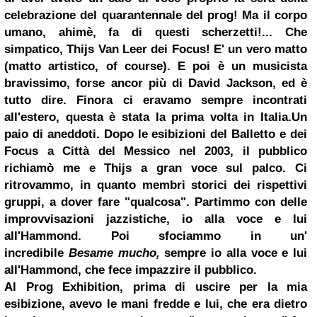
celebrazione del quarantennale del prog! Ma il corpo
umano, ahimè, fa di questi scherzetti!...
Che
simpatico, Thijs Van Leer dei Focus! E' un vero matto
(matto artistico, of course). E poi è un musicista
bravissimo, forse ancor più di David Jackson, ed è
tutto dire. Finora ci eravamo sempre incontrati
all'estero, questa è stata la prima volta in Italia.
Un
paio di aneddoti.
Dopo le esibizioni del Balletto e dei
Focus a Città del Messico nel 2003, il pubblico
richiamò me e Thijs a gran voce sul palco. Ci
ritrovammo, in quanto membri storici dei rispettivi
gruppi, a dover fare "qualcosa". Partimmo con delle
improvvisazioni jazzistiche, io alla voce e lui
all'Hammond. Poi sfociammo in un'
incredibile
Besame mucho,
sempre io alla voce e lui
all'Hammond, che fece impazzire il pubblico.
Al Prog Exhibition, prima di uscire per la mia
esibizione, avevo le mani fredde e lui, che era dietro