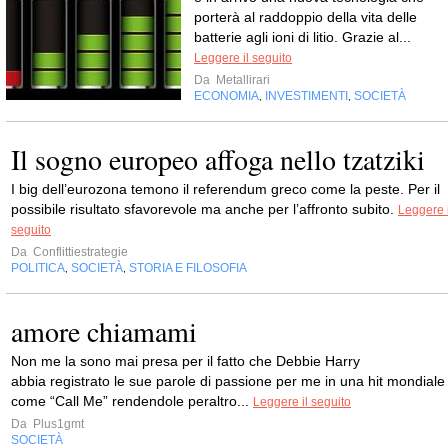
porterà al raddoppio della vita delle
batterie agli ioni di litio. Grazie al...
Leggere il seguito
Da
Metallirari
ECONOMIA
INVESTIMENTI
SOCIETÀ
,
,
Il sogno europeo affoga nello tzatziki
I big dell’eurozona temono il referendum greco come la peste. Per il
possibile risultato sfavorevole ma anche per l’affronto subito.
Leggere i
seguito
Da
Conflittiestrategie
POLITICA
SOCIETÀ
STORIA E FILOSOFIA
,
,
amore chiamami
Non me la sono mai presa per il fatto che Debbie Harry
abbia registrato le sue parole di passione per me in una hit mondiale
come “Call Me” rendendole peraltro...
Leggere il seguito
Da
Plus1gmt
SOCIETÀ