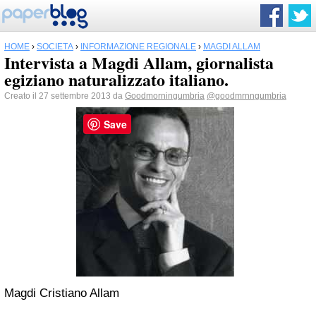
HOME
›
SOCIETÀ
›
INFORMAZIONE REGIONALE
›
MAGDI ALLAM
Intervista a Magdi Allam, giornalista
egiziano naturalizzato italiano.
Creato il 27 settembre 2013 da
Goodmorningumbria
@goodmrnngumbria
Save
Magdi Cristiano Allam