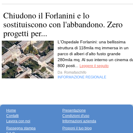
Chiudono il Forlanini e lo
sostituiscono con l'abbandono. Zero
progetti per...
L'Ospedale Forlanini: una bellissima
struttura di 118mila mq immersa in un
parco di alberi d'alto fusto grande
280mila mq. Al suo interno un cinema d
800 posti...
Leggere il seguito
Da
Romafaschifo
INFORMAZIONE REGIONALE
Home
Presentazione
Contatti
Condizioni d'uso
Lavora con noi
Informazioni azienda
Rassegna stampa
Proponi il tuo blog