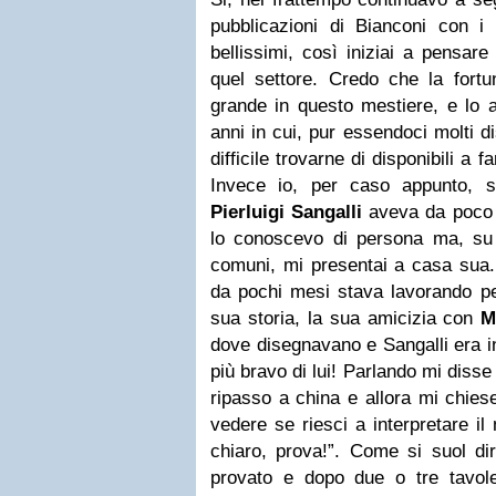
pubblicazioni di Bianconi con i
bellissimi, così iniziai a pensar
quel settore. Credo che la fortu
grande in questo mestiere, e lo a
anni in cui, pur essendoci molti di
difficile trovarne di disponibili a 
Invece io, per caso appunto, 
Pierluigi Sangalli
aveva da poco i
lo conoscevo di persona ma, su i
comuni, mi presentai a casa sua.
da pochi mesi stava lavorando 
sua storia, la sua amicizia con
M
dove disegnavano e Sangalli era i
più bravo di lui! Parlando mi diss
ripasso a china e allora mi chies
vedere se riesci a interpretare i
chiaro, prova!”. Come si suol d
provato e dopo due o tre tavo