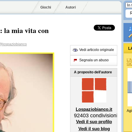
Giochi
Autori
: la mia vita con
@lospaziobianco
L
Vedi articolo originale
L'
Segnala un abuso
GI
A proposito dell'autore
Lospaziobianco.it
Agi
92403
condivisioni
Vedi il suo profilo
Vedi il suo blog