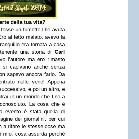
arte della tua vita?
 fosse un fumetto l’ho avuta
ro al letto malato, avevo la
ranquillo era tornata a casa
enente una storia di
Carl
o l’autore ma ero rimasto
he si capivano anche senza
non sapevo ancora farlo. Da
ntrato nelle vene! Appena
successivo, e poi un altro, e
trai in un mondo che fino a
sconosciuto. La cosa che è
o evento è stata quella di
gine dei giornalini, per cui
n a rifare le stesse cose ma
di mio, cosa assurda perché