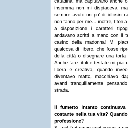
cittadina, ma capitavano anche c
insomma non mi dispiaceva, ma 
sempre avuto un po’ di idiosincra
non fanno per me… inoltre, titoli 
a disposizione i caratteri tipogr
andavano scritti a mano con il te
casino della madonna! Mi piac
qualcosa di libero, che fosse ri
della città o disegnare una torta 
Anche fare titoli e testate mi pia
libera e creativa, quando invece
diventavo matto, macchiavo da
avanti tranquillamente pensand
strada.
Il fumetto intanto continuav
costante nella tua vita? Quando
professione
?
Si, nel frattempo continuavo a seg