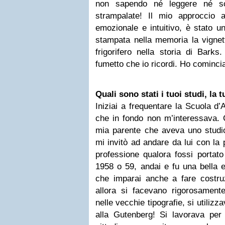
non sapendo né leggere né sc
strampalate! Il mio approccio 
emozionale e intuitivo, è stato u
stampata nella memoria la vigne
frigorifero nella storia di Bark
fumetto che io ricordi. Ho cominci
Quali sono stati i tuoi studi, la
Iniziai a frequentare la Scuola d
che in fondo non m’interessava. 
mia parente che aveva uno studio 
mi invitò ad andare da lui con la p
professione qualora fossi portato
1958 o 59, andai e fu una bella e
che imparai anche a fare costruzi
allora si facevano rigorosame
nelle vecchie tipografie, si utilizz
alla Gutenberg! Si lavorava per 