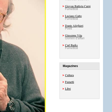
Giovan Battista Carpi
Fumettisti
Luciano Gatto
Fumettisti
Dante Alighieri
Poeti
Giuseppe Vita
Uomini d'affari
Carl Barks
Fumettisti
Magazines
Cultura
Fumetti
Libri