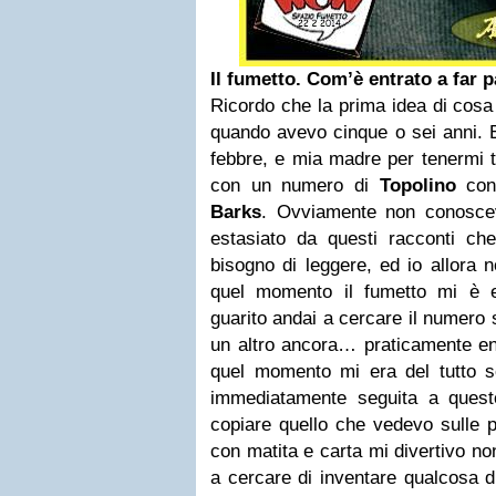
Il fumetto. Com’è entrato a far p
Ricordo che la prima idea di cosa
quando avevo cinque o sei anni. E
febbre, e mia madre per tenermi t
con un numero di
Topolino
cont
Barks
. Ovviamente non conoscev
estasiato da questi racconti c
bisogno di leggere, ed io allora 
quel momento il fumetto mi è e
guarito andai a cercare il numero 
un altro ancora… praticamente en
quel momento mi era del tutto 
immediatamente seguita a quest
copiare quello che vedevo sulle pa
con matita e carta mi divertivo no
a cercare di inventare qualcosa 