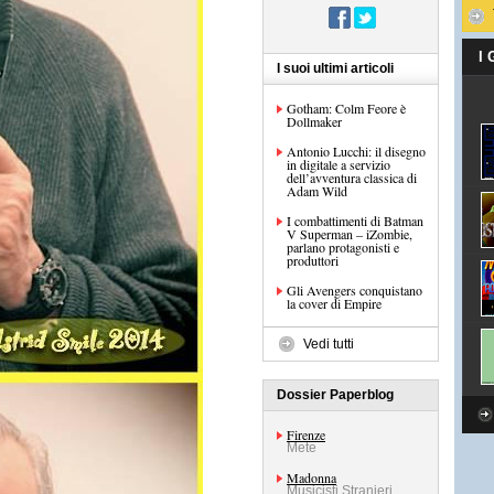
I
I suoi ultimi articoli
Gotham: Colm Feore è
Dollmaker
Antonio Lucchi: il disegno
in digitale a servizio
dell’avventura classica di
Adam Wild
I combattimenti di Batman
V Superman – iZombie,
parlano protagonisti e
produttori
Gli Avengers conquistano
la cover di Empire
Vedi tutti
Dossier Paperblog
Firenze
Mete
Madonna
Musicisti Stranieri