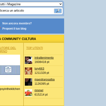
Non ancora membro?
Proponi il tuo blog
A COMMUNITY CULTURA
AUTORE DEL
TOP UTENTI
ORNO
intrattenimento
1608418 pt
lory663
1211328 pt
maestrarosalba
1126395 pt
psyinthekitchen
rimmel
615214 pt