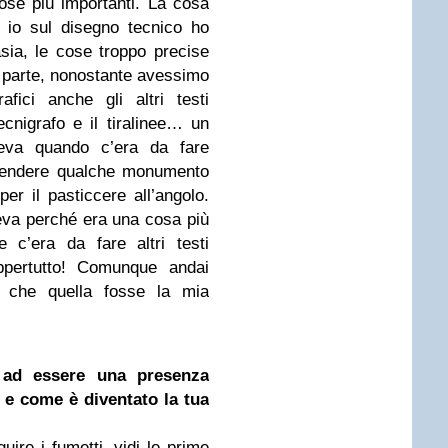
ose più importanti. La cosa
io sul disegno tecnico ho
sia, le cose troppo precise
a parte, nonostante avessimo
afici anche gli altri testi
cnigrafo e il tiralinee… un
eva quando c’era da fare
prendere qualche monumento
per il pasticcere all’angolo.
ceva perché era una cosa più
 c’era da fare altri testi
ppertutto! Comunque andai
o che quella fosse la mia
a ad essere una presenza
 e come è diventato la tua
uire i fumetti, vidi le prime