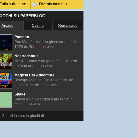
Tutto sull'autore
Diventa membro
 GIOCHI SU PAPERBLOG
Arcade
Casino'
Rompicapo
Pacman
Pac-Man é un video gioco creato nel
1979 da Toru......
Gioca
Nostradamus
Nostradamus è un gioco " shoot them
up" con una......
Gioca
Magical Cat Adventure
Riscopri Magical Cat Adventure, un
gioco d'arcade......
Gioca
Snake
Snake è un videogioco presente in
molti......
Gioca
Scopri lo spazio giochi di