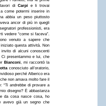
 lavori di
Carpi
e li trovai
e a come potermi inserire in
na abbia un peso piuttosto
veva ancor di più in quegli
segnatori professionisti, era
farti vedere “come si faceva”.
sono venuto a sapere che
niziato questa attività. Non
nvito di alcuni conoscenti
 Ci presentammo e lui, che
per
Bianconi
, mi raccontò la
otta
conosciuto all’oratorio,
nvidioso perché Alberico era
e che non amava molto fare il
e: “Ti andrebbe di provare a
l mio disegno? È abbastanza
ire da cosa nasce cosa, ho
le avevo già un segno che