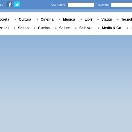
 su
Username
Password
ocietà
Cultura
Cinema
Musica
Libri
Viaggi
Tecnol
er Lei
Sesso
Cucina
Salute
Scienze
Media & Co