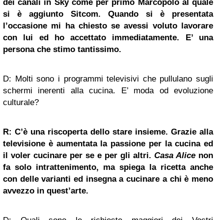
dei canali in Sky come per primo Marcopolo al quale
si è aggiunto Sitcom. Quando si è presentata
l’occasione mi ha chiesto se avessi voluto lavorare
con lui ed ho accettato immediatamente. E’ una
persona che stimo tantissimo.
D: Molti sono i programmi televisivi che pullulano sugli
schermi inerenti alla cucina. E’ moda od evoluzione
culturale?
R: C’è una riscoperta dello stare insieme. Grazie alla
televisione è aumentata la passione per la cucina ed
il voler cucinare per se e per gli altri.
Casa Alice
non
fa solo intrattenimento, ma spiega la ricetta anche
con delle varianti ed insegna a cucinare a chi è meno
avvezzo in quest’arte.