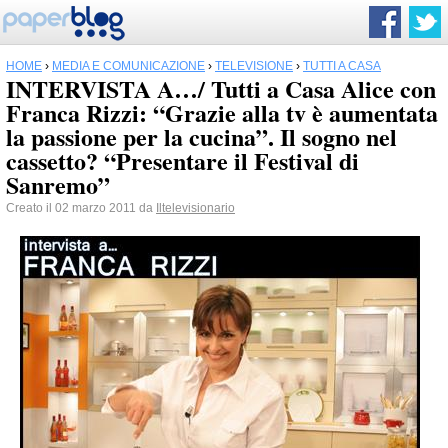
HOME
›
MEDIA E COMUNICAZIONE
›
TELEVISIONE
›
TUTTI A CASA
INTERVISTA A…/ Tutti a Casa Alice con
Franca Rizzi: “Grazie alla tv è aumentata
la passione per la cucina”. Il sogno nel
cassetto? “Presentare il Festival di
Sanremo”
Creato il 02 marzo 2011 da
Iltelevisionario