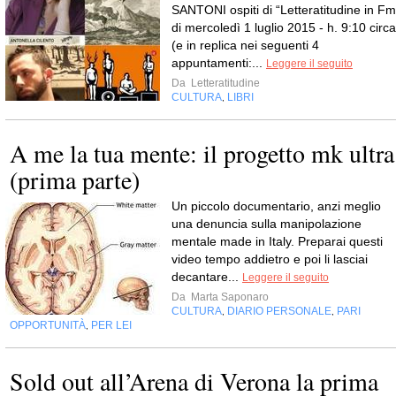
SANTONI ospiti di “Letteratitudine in Fm
di mercoledì 1 luglio 2015 - h. 9:10 circa
(e in replica nei seguenti 4
appuntamenti:...
Leggere il seguito
Da
Letteratitudine
CULTURA
LIBRI
,
A me la tua mente: il progetto mk ultra
(prima parte)
Un piccolo documentario, anzi meglio
una denuncia sulla manipolazione
mentale made in Italy. Preparai questi
video tempo addietro e poi li lasciai
decantare...
Leggere il seguito
Da
Marta Saponaro
CULTURA
DIARIO PERSONALE
PARI
,
,
OPPORTUNITÀ
PER LEI
,
Sold out all’Arena di Verona la prima