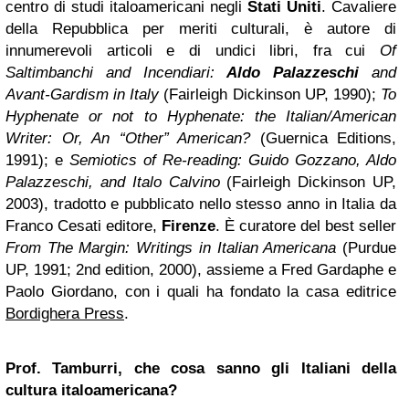
centro di studi italoamericani negli
Stati Uniti
. Cavaliere
della Repubblica per meriti culturali, è autore di
innumerevoli articoli e di undici libri, fra cui
Of
Saltimbanchi and Incendiari:
Aldo Palazzeschi
and
Avant-Gardism in Italy
(Fairleigh Dickinson UP, 1990);
To
Hyphenate or not to Hyphenate: the Italian/American
Writer: Or, An “Other” American?
(Guernica Editions,
1991); e
Semiotics of Re-reading: Guido Gozzano, Aldo
Palazzeschi, and Italo Calvino
(Fairleigh Dickinson UP,
2003), tradotto e pubblicato nello stesso anno in Italia da
Franco Cesati editore,
Firenze
. È curatore del best seller
From The Margin: Writings in Italian Americana
(Purdue
UP, 1991; 2nd edition, 2000), assieme a Fred Gardaphe e
Paolo Giordano, con i quali ha fondato la casa editrice
Bordighera Press
.
Prof. Tamburri, che cosa sanno gli Italiani della
cultura italoamericana?