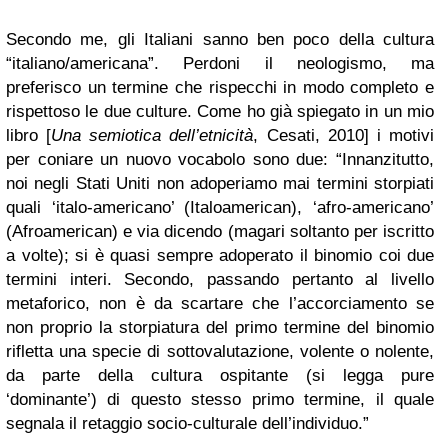
Secondo me, gli Italiani sanno ben poco della cultura
“italiano/americana”. Perdoni il neologismo, ma
preferisco un termine che rispecchi in modo completo e
rispettoso le due culture. Come ho già spiegato in un mio
libro [
Una semiotica dell’etnicità
, Cesati, 2010] i motivi
per coniare un nuovo vocabolo sono due: “Innanzitutto,
noi negli Stati Uniti non adoperiamo mai termini storpiati
quali ‘italo-americano’ (Italoamerican), ‘afro-americano’
(Afroamerican) e via dicendo (magari soltanto per iscritto
a volte); si è quasi sempre adoperato il binomio coi due
termini interi. Secondo, passando pertanto al livello
metaforico, non è da scartare che l’accorciamento se
non proprio la storpiatura del primo termine del binomio
rifletta una specie di sottovalutazione, volente o nolente,
da parte della cultura ospitante (si legga pure
‘dominante’) di questo stesso primo termine, il quale
segnala il retaggio socio-culturale dell’individuo.”