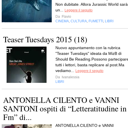
Non dubitate. Allora Jurassic World sarà
un...
Leggere il seguito
Da
Flavio
CINEMA
CULTURA
FUMETTI
LIBRI
,
,
,
Teaser Tuesdays 2015 (18)
Nuovo appuntamento con la rubrica
"Teaser Tuesdays" ideata da MizB di
Should Be Reading.Possono partecipar
tutti i lettori, basta replicare al post.Ma
vediamo...
Leggere il seguito
Da
Ivanalessia
LIBRI
ANTONELLA CILENTO e VANNI
SANTONI ospiti di “Letteratitudine in
Fm” di...
ANTONELLA CILENTO e VANNI