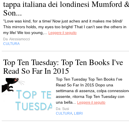
tappa italiana dei londinesi Mumford 
Son...
“Love was kind, for a time/ Now just aches and it makes me blind/
This mirrors holds, my eyes too bright/ That I can’t see the others in
my life/ We too young,...
Leggere il seguito
Da
Alessiamocci
CULTURA
Top Ten Tuesday: Top Ten Books I've
Read So Far In 2015
Top Ten Tuesday Top Ten Books I've
Read So Far In 2015 Dopo una
settimana di assenza, colpa connession
assente, ritorna Top Ten Tuesday con
una bella...
Leggere il seguito
Da
Susi
CULTURA
LIBRI
,