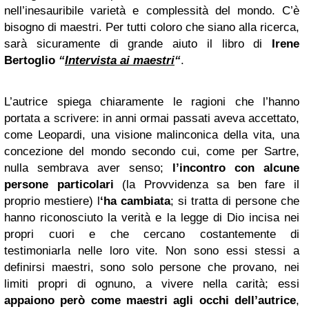
nell’inesauribile varietà e complessità del mondo. C’è
bisogno di maestri. Per tutti coloro che siano alla ricerca,
sarà sicuramente di grande aiuto il libro di
Irene
Bertoglio
“
Intervista ai maestri
“
.
L’autrice spiega chiaramente le ragioni che l’hanno
portata a scrivere: in anni ormai passati aveva accettato,
come Leopardi, una visione malinconica della vita, una
concezione del mondo secondo cui, come per Sartre,
nulla sembrava aver senso;
l’incontro con alcune
persone particolari
(la Provvidenza sa ben fare il
proprio mestiere) l
‘ha cambiata
; si tratta di persone che
hanno riconosciuto la verità e la legge di Dio incisa nei
propri cuori e che cercano costantemente di
testimoniarla nelle loro vite. Non sono essi stessi a
definirsi maestri, sono solo persone che provano, nei
limiti propri di ognuno, a vivere nella carità; essi
appaiono però come maestri agli occhi dell’autrice
,