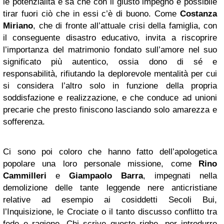
le potenzialità e sa che con il giusto impegno è possibile
tirar fuori ciò che in essi c’è di buono. Come
Costanza
Miriano
, che di fronte all’attuale crisi della famiglia, con
il conseguente disastro educativo, invita a riscoprire
l’importanza del matrimonio fondato sull’amore nel suo
significato più autentico, ossia dono di sé e
responsabilità, rifiutando la deplorevole mentalità per cui
si considera l’altro solo in funzione della propria
soddisfazione e realizzazione, e che conduce ad unioni
precarie che presto finiscono lasciando solo amarezza e
sofferenza.
Ci sono poi coloro che hanno fatto dell’apologetica
popolare una loro personale missione, come
Rino
Cammilleri
e
Giampaolo Barra
, impegnati nella
demolizione delle tante leggende nere anticristiane
relative ad esempio ai cosiddetti Secoli Bui,
l’Inquisizione, le Crociate o il tanto discusso conflitto tra
fede e ragione. Chi scrive queste righe, per introdurre