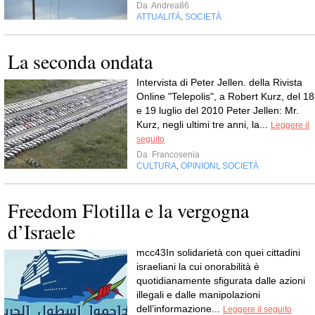
Da
Andrea86
ATTUALITÀ
SOCIETÀ
,
La seconda ondata
Intervista di Peter Jellen. della Rivista
Online "Telepolis", a Robert Kurz, del 18
e 19 luglio del 2010 Peter Jellen: Mr.
Kurz, negli ultimi tre anni, la...
Leggere il
seguito
Da
Francosenia
CULTURA
OPINIONI
SOCIETÀ
,
,
Freedom Flotilla e la vergogna
d’Israele
mcc43In solidarietà con quei cittadini
israeliani la cui onorabilità è
quotidianamente sfigurata dalle azioni
illegali e dalle manipolazioni
dell’informazione...
Leggere il seguito