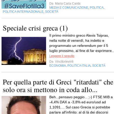
Da
Maria Carla Canta
MEDIA E COMUNICAZIONE
POLITICA
,
,
POLITICA INTERNAZIONALE
SOCIETÀ
,
Speciale crisi greca (1)
Il primo ministro greco Alexis Tsipras,
nella notte di venerdì, ha indetto e
programmato un referendum per il 5
luglio prossimo, al fine di far esprimere..
Leggere il seguito
Da
Vincitorievinti
ECONOMIA
POLITICA ITALIA
SOCIETÀ
,
,
Per quella parte di Greci "ritardati" che
solo ora si mettono in coda allo...
Beh...pensavo peggio... ;-) FTSE MIB a
-4,4% DAX a -3,8% ed euro/usd ad
1,1091.... Sul caso Grecia si potrebbe
parlare all'infinito: al di là dei discorsi