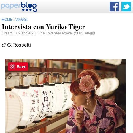
HOME
›
VIAGGI
Intervista con Yuriko Tiger
Creato il 09 aprile 2015 da
Lovepeacetravel
@HIS_viaggi
di
G.Rossetti
Save