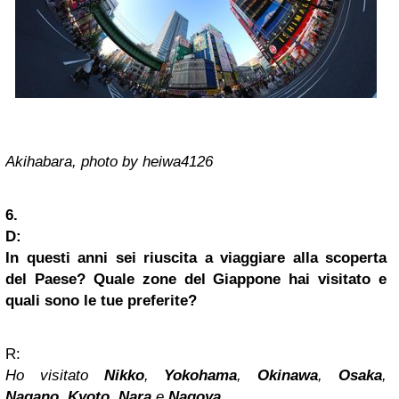
Akihabara, photo by heiwa4126
6.
D:
In questi anni sei riuscita a viaggiare alla scoperta
del Paese? Quale zone del Giappone hai visitato e
quali sono le tue preferite?
R:
Ho visitato
Nikko
,
Yokohama
,
Okinawa
,
Osaka
,
Nagano
,
Kyoto
,
Nara
e
Nagoya
.