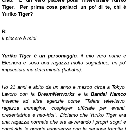
Ciao. E’ un vero piacere poter intervistare Yuriko
Tiger. Per prima cosa parlarci un po’ di te, chi è
Yuriko Tiger?
R:
Il piacere è mio!
Yuriko Tiger è un personaggio
, il mio vero nome è
Eleonora e sono una ragazza molto sognatrice, un po’
impacciata ma determinata (hahaha).
Ho 21 anni e abito da un anno e mezzo circa a Tokyo.
Lavoro con la
DreamNetworks
e la
Bandai Namco
insieme ad altre agenzie come ‘’Talent televisivo,
ragazza immagine, cosplayer ufficiale per eventi,
presentatrice e neo-idol’’. Diciamo che Yuriko Tiger era
una ragazza normale che sta avverando i propri sogni e
condivide le proprie esperienze con le persone tramite i