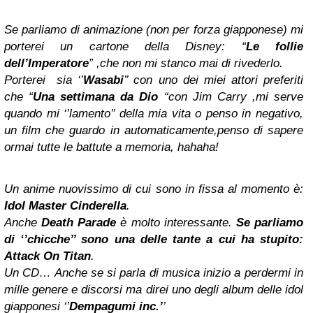
Se parliamo di animazione (non per forza giapponese) mi
porterei un cartone della Disney: “
Le follie
dell’Imperatore
” ,che non mi stanco mai di rivederlo.
Porterei sia ‘’
Wasabi
’’ con uno dei miei attori preferiti
che “
Una settimana da Dio
“con Jim Carry ,mi serve
quando mi ‘’lamento’’ della mia vita o penso in negativo,
un film che guardo in automaticamente,penso di sapere
ormai tutte le battute a memoria, hahaha!
Un anime nuovissimo di cui sono in fissa al momento è:
Idol Master Cinderella
.
Anche
Death Parade
è molto interessante.
Se parliamo
di ‘’chicche’’ sono una delle tante a cui ha stupito:
Attack On Titan
.
Un CD… Anche se si parla di musica inizio a perdermi in
mille genere e discorsi ma direi uno degli album delle idol
giapponesi ‘’
Dempagumi inc.’
’