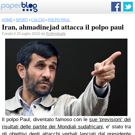
HOME
›
SPORT
›
CALCIO
›
POLPO PAUL
Iran, ahmadinejad attacca il polpo paul
Creato il 25 luglio 2010 da
Rollingballs
Il polpo
Paul
, diventato famoso con le
sue 'previsioni' dei
risultati delle partite dei
Mondiali sudafricani
, e' stato tra
gli obiettivi degli attacchi verbali lanciati dal
presidente