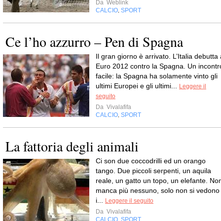
Da
Weblink
CALCIO
SPORT
,
Ce l’ho azzurro – Pen di Spagna
Il gran giorno è arrivato. L’Italia debutta
Euro 2012 contro la Spagna. Un incontr
facile: la Spagna ha solamente vinto gli
ultimi Europei e gli ultimi...
Leggere il
seguito
Da
Vivalafifa
CALCIO
SPORT
,
La fattoria degli animali
Ci son due coccodrilli ed un orango
tango. Due piccoli serpenti, un aquila
reale, un gatto un topo, un elefante. No
manca più nessuno, solo non si vedono
i...
Leggere il seguito
Da
Vivalafifa
CALCIO
SPORT
,