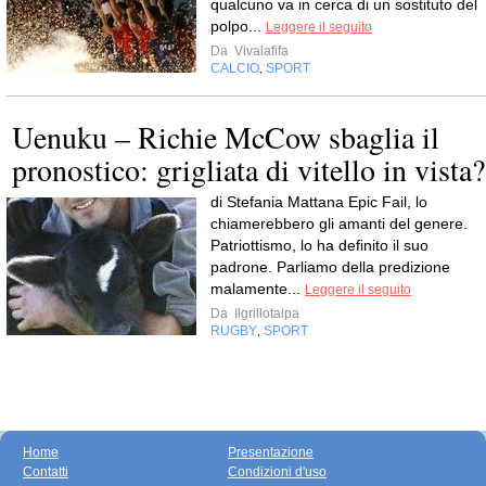
qualcuno va in cerca di un sostituto del
polpo...
Leggere il seguito
Da
Vivalafifa
CALCIO
SPORT
,
Uenuku – Richie McCow sbaglia il
pronostico: grigliata di vitello in vista?
di Stefania Mattana Epic Fail, lo
chiamerebbero gli amanti del genere.
Patriottismo, lo ha definito il suo
padrone. Parliamo della predizione
malamente...
Leggere il seguito
Da
Ilgrillotalpa
RUGBY
SPORT
,
Home
Presentazione
Contatti
Condizioni d'uso