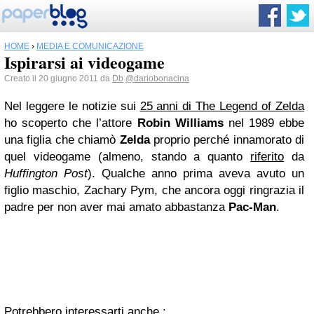
HOME
›
MEDIA E COMUNICAZIONE
Ispirarsi ai videogame
Creato il 20 giugno 2011 da
Db
@dariobonacina
Nel leggere le notizie sui
25 anni di The Legend of Zelda
ho scoperto che l’attore
Robin Williams
nel 1989 ebbe
una figlia che chiamò
Zelda
proprio perché innamorato di
quel videogame (almeno, stando a quanto
riferito
da
Huffington Post
). Qualche anno prima aveva avuto un
figlio maschio, Zachary Pym, che ancora oggi ringrazia il
padre per non aver mai amato abbastanza
Pac-Man
.
Potrebbero interessarti anche :