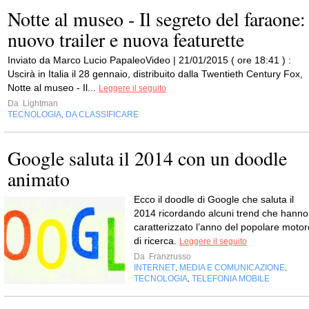
Notte al museo - Il segreto del faraone:
nuovo trailer e nuova featurette
Inviato da Marco Lucio PapaleoVideo | 21/01/2015 ( ore 18:41 ) :
Uscirà in Italia il 28 gennaio, distribuito dalla Twentieth Century Fox,
Notte al museo - Il...
Leggere il seguito
Da
Lightman
TECNOLOGIA
DA CLASSIFICARE
,
Google saluta il 2014 con un doodle
animato
Ecco il doodle di Google che saluta il
2014 ricordando alcuni trend che hanno
caratterizzato l’anno del popolare motor
di ricerca.
Leggere il seguito
Da
Franzrusso
INTERNET
MEDIA E COMUNICAZIONE
,
,
TECNOLOGIA
TELEFONIA MOBILE
,