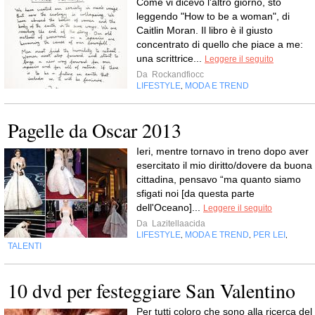
Come vi dicevo l'altro giorno, sto
leggendo "How to be a woman", di
Caitlin Moran. Il libro è il giusto
concentrato di quello che piace a me:
una scrittrice...
Leggere il seguito
Da
Rockandfiocc
LIFESTYLE
MODA E TREND
,
Pagelle da Oscar 2013
Ieri, mentre tornavo in treno dopo aver
esercitato il mio diritto/dovere da buona
cittadina, pensavo “ma quanto siamo
sfigati noi [da questa parte
dell'Oceano]...
Leggere il seguito
Da
Lazitellaacida
LIFESTYLE
MODA E TREND
PER LEI
,
,
,
TALENTI
10 dvd per festeggiare San Valentino
Per tutti coloro che sono alla ricerca del