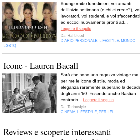
Buongiornibo lunedinieri, voi amanti
dell’inizio settimana (e chi ci crede?), vo
lavoratori, voi studenti, e voi sfaccendati
ed eccoci nuovamente pronti ad...
Leggere il seguito
Da
Halfblood
DIARIO PERSONALE
LIFESTYLE
MONDO
,
,
LGBTQ
Icone - Lauren Bacall
Sarà che sono una ragazza vintage ma
per me le icone di stile, moda ed
eleganza raramente superano la decad
degli anni '50. Essendo anche Bastian
contrario...
Leggere il seguito
Da
Torinostyle
CINEMA
LIFESTYLE
PER LEI
,
,
Reviews e scoperte interessanti