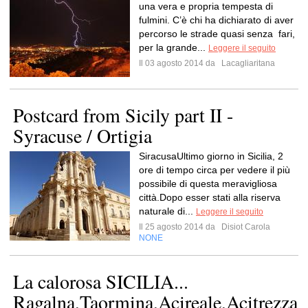
una vera e propria tempesta di
fulmini. C’è chi ha dichiarato di aver
percorso le strade quasi senza fari,
per la grande...
Leggere il seguito
Il 03 agosto 2014 da
Lacagliaritana
Postcard from Sicily part II -
Syracuse / Ortigia
SiracusaUltimo giorno in Sicilia, 2
ore di tempo circa per vedere il più
possibile di questa meravigliosa
città.Dopo esser stati alla riserva
naturale di...
Leggere il seguito
Il 25 agosto 2014 da
Disiot Carola
NONE
La calorosa SICILIA...
Ragalna,Taormina,Acireale,Acitrezza