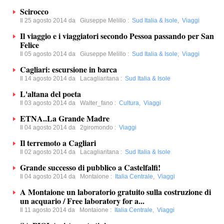
Scirocco
Il 25 agosto 2014 da
Giuseppe Melillo
:
Sud Italia & Isole
,
Viaggi
Il viaggio e i viaggiatori secondo Pessoa passando per San
Felice
Il 05 agosto 2014 da
Giuseppe Melillo
:
Sud Italia & Isole
,
Viaggi
Cagliari: escursione in barca
Il 14 agosto 2014 da
Lacagliaritana
:
Sud Italia & Isole
L'altana del poeta
Il 03 agosto 2014 da
Walter_fano
:
Cultura
,
Viaggi
ETNA..La Grande Madre
Il 04 agosto 2014 da
2giromondo
:
Viaggi
Il terremoto a Cagliari
Il 02 agosto 2014 da
Lacagliaritana
:
Sud Italia & Isole
Grande successo di pubblico a Castelfalfi!
Il 04 agosto 2014 da
Montaione
:
Italia Centrale
,
Viaggi
A Montaione un laboratorio gratuito sulla costruzione di
un acquario / Free laboratory for a...
Il 11 agosto 2014 da
Montaione
:
Italia Centrale
,
Viaggi