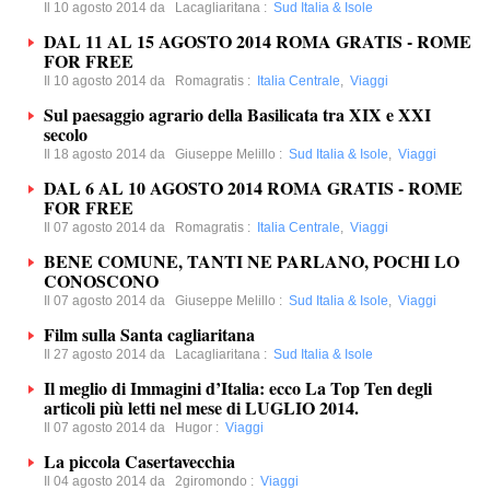
Il 10 agosto 2014 da
Lacagliaritana
:
Sud Italia & Isole
DAL 11 AL 15 AGOSTO 2014 ROMA GRATIS - ROME
FOR FREE
Il 10 agosto 2014 da
Romagratis
:
Italia Centrale
,
Viaggi
Sul paesaggio agrario della Basilicata tra XIX e XXI
secolo
Il 18 agosto 2014 da
Giuseppe Melillo
:
Sud Italia & Isole
,
Viaggi
DAL 6 AL 10 AGOSTO 2014 ROMA GRATIS - ROME
FOR FREE
Il 07 agosto 2014 da
Romagratis
:
Italia Centrale
,
Viaggi
BENE COMUNE, TANTI NE PARLANO, POCHI LO
CONOSCONO
Il 07 agosto 2014 da
Giuseppe Melillo
:
Sud Italia & Isole
,
Viaggi
Film sulla Santa cagliaritana
Il 27 agosto 2014 da
Lacagliaritana
:
Sud Italia & Isole
Il meglio di Immagini d’Italia: ecco La Top Ten degli
articoli più letti nel mese di LUGLIO 2014.
Il 07 agosto 2014 da
Hugor
:
Viaggi
La piccola Casertavecchia
Il 04 agosto 2014 da
2giromondo
:
Viaggi