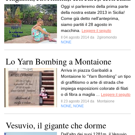
Oggi vi parleremo della prima parte
della nostra estate 2013 in Sicilia!
Come già detto nell'anteprima,
siamo partiti il 28 agosto in
macchina.
Leggere il seguito
Il 04 agosto 2014 da
2giromondo
NONE
Lo Yarn Bombing a Montaione
Arriva in piazza Garibaldi a
Montaione lo “Yarn Bombing” un tipo
di graffitismo o arte di strada che
impiega esposizioni colorate di filati
o di fibra a maglia ...
Leggere il seguito
Il 23 agosto 2014 da
Montaione
NONE
NONE
,
Vesuvio, il gigante che dorme
Dall'alto dei suoi 1281m, il Vesuvio