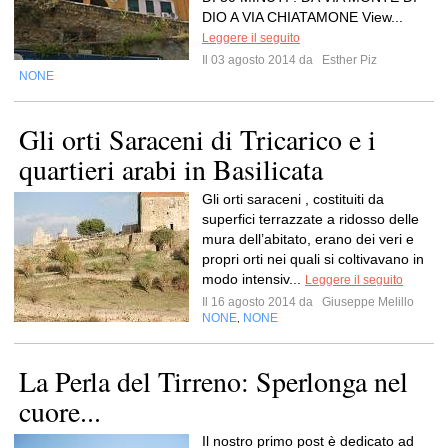
DIO A VIA CHIATAMONE View...
Leggere il seguito
Il 03 agosto 2014 da
Esther Piz
NONE
Gli orti Saraceni di Tricarico e i
quartieri arabi in Basilicata
Gli orti saraceni , costituiti da
superfici terrazzate a ridosso delle
mura dell’abitato, erano dei veri e
propri orti nei quali si coltivavano in
modo intensiv...
Leggere il seguito
Il 16 agosto 2014 da
Giuseppe Melillo
NONE
NONE
,
La Perla del Tirreno: Sperlonga nel
cuore...
Il nostro primo post è dedicato ad