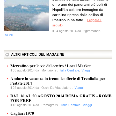
offre uno dei panorami più belli di
Napoli!La celebre immagine da
cartolina ripresa dalla collina di
Posillipo lo ha fatto...
Leggere il
seguito
Il 04 agosto 2014 da
2giromondo
NONE
ALTRI ARTICOLI DEL MAGAZINE
Mercatino per le vie del centro / Local Market
Il 05 agosto 2014 da
Montaione
:
Italia Centrale
,
Viaggi
Andare in vacanza in treno: le offerte di Trenitalia per
l’estate 2014
Il 02 agosto 2014 da
Occhi Da Viaggiatore
:
Viaggi
DAL 16 AL 20 AGOSTO 2014 ROMA GRATIS - ROME
FOR FREE
Il 16 agosto 2014 da
Romagratis
:
Italia Centrale
,
Viaggi
Cagliari 1970