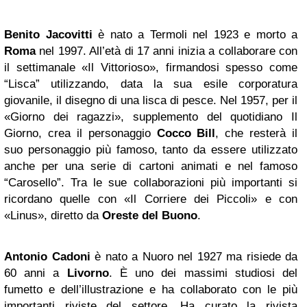
Benito Jacovitti
è nato a Termoli nel 1923 e morto a
Roma
nel 1997. All’età di 17 anni inizia a collaborare con
il settimanale «Il Vittorioso», firmandosi spesso come
“Lisca” utilizzando, data la sua esile corporatura
giovanile, il disegno di una lisca di pesce. Nel 1957, per il
«Giorno dei ragazzi», supplemento del quotidiano Il
Giorno, crea il personaggio
Cocco Bill
, che resterà il
suo personaggio più famoso, tanto da essere utilizzato
anche per una serie di cartoni animati e nel famoso
“Carosello”. Tra le sue collaborazioni più importanti si
ricordano quelle con «Il Corriere dei Piccoli» e con
«Linus», diretto da
Oreste del Buono
.
Antonio Cadoni
è nato a Nuoro nel 1927 ma risiede da
60 anni a
Livorno
. È uno dei massimi studiosi del
fumetto e dell’illustrazione e ha collaborato con le più
importanti riviste del settore. Ha curato la rivista