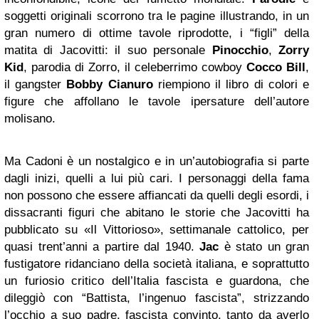
soggetti originali scorrono tra le pagine illustrando, in un
gran numero di ottime tavole riprodotte, i “figli” della
matita di Jacovitti: il suo personale
Pinocchio
,
Zorry
Kid
, parodia di Zorro, il celeberrimo cowboy
Cocco Bill
,
il gangster
Bobby Cianuro
riempiono il libro di colori e
figure che affollano le tavole ipersature dell’autore
molisano.
Ma Cadoni è un nostalgico e in un’autobiografia si parte
dagli inizi, quelli a lui più cari. I personaggi della fama
non possono che essere affiancati da quelli degli esordi, i
dissacranti figuri che abitano le storie che Jacovitti ha
pubblicato su «Il Vittorioso», settimanale cattolico, per
quasi trent’anni a partire dal 1940.
Jac
è stato un gran
fustigatore ridanciano della società italiana, e soprattutto
un furiosio critico dell’Italia fascista e guardona, che
dileggiò con “Battista, l’ingenuo fascista”, strizzando
l’occhio a suo padre, fascista convinto, tanto da averlo