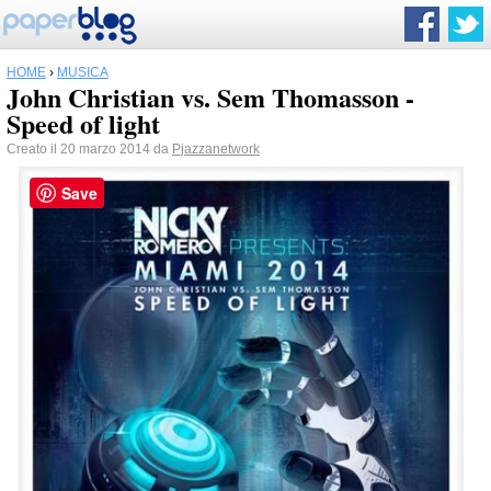
HOME
›
MUSICA
John Christian vs. Sem Thomasson -
Speed of light
Creato il 20 marzo 2014 da
Pjazzanetwork
Save