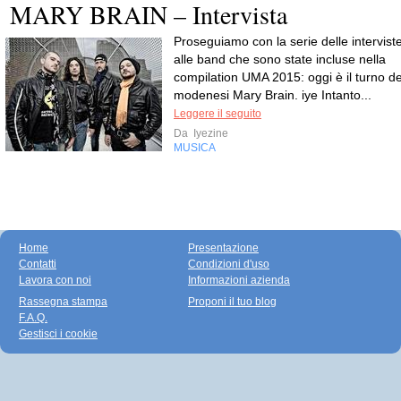
MARY BRAIN – Intervista
Proseguiamo con la serie delle intervist
alle band che sono state incluse nella
compilation UMA 2015: oggi è il turno de
modenesi Mary Brain. iye Intanto...
Leggere il seguito
Da
Iyezine
MUSICA
Home
Presentazione
Contatti
Condizioni d'uso
Lavora con noi
Informazioni azienda
Rassegna stampa
Proponi il tuo blog
F.A.Q.
Gestisci i cookie