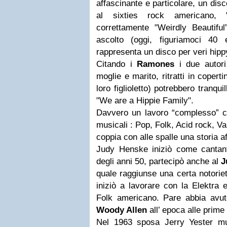
affascinante e particolare, un dis
al sixties rock americano, "
correttamente "Weirdly Beautiful
ascolto (oggi, figuriamoci 4
rappresenta un disco per veri hipp
Citando i
Ramones
i due autori
moglie e marito, ritratti in copert
loro figlioletto) potrebbero tranq
"We are a Hippie Family".
Davvero un lavoro “complesso” ch
musicali : Pop, Folk, Acid rock, V
coppia con alle spalle una storia a
Judy Henske iniziò come cantan
degli anni 50, partecipò anche al
J
quale raggiunse una certa notorie
iniziò a lavorare con la Elektra 
Folk americano. Pare abbia avu
Woody Allen
all’ epoca alle prime
Nel 1963 sposa Jerry Yester mu