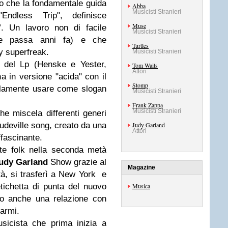
co che la fondamentale guida
Abba
Musicisti Stranieri
Endless Trip", definisce
Muse
”. Un lavoro non di facile
Musicisti Stranieri
0 e passa anni fa) e che
Turtles
y superfreak.
Musicisti Stranieri
 del Lp (Henske e Yester,
Tom Waits
Attori
ina in versione "acida" con il
Stomp
uillamente usare come slogan
Musicisti Stranieri
Frank Zappa
Musicisti Stranieri
e miscela differenti generi
audeville song, creato da una
Judy Garland
Attori
ffascinante.
te folk nella seconda metà
udy Garland
Show grazie al
Magazine
tà, si trasferì a New York e
etichetta di punta del nuovo
Musica
to anche una relazione con
 armi.
sicista che prima inizia a