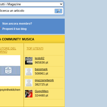
Non ancora membro?
Proponi il tuo blog
A COMMUNITY MUSICA
AUTORE DEL
TOP UTENTI
ORNO
lesto82
965836 pt
bassmark
508961 pt
pjazzanetwork
382725 pt
psyinthekitchen
GugolMen
324480 pt