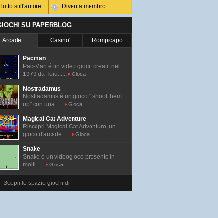
Tutto sull'autore
Diventa membro
 GIOCHI SU PAPERBLOG
Arcade
Casino'
Rompicapo
Pacman
Pac-Man é un video gioco creato nel
1979 da Toru......
Gioca
Nostradamus
Nostradamus è un gioco " shoot them
up" con una......
Gioca
Magical Cat Adventure
Riscopri Magical Cat Adventure, un
gioco d'arcade......
Gioca
Snake
Snake è un videogioco presente in
molti......
Gioca
Scopri lo spazio giochi di