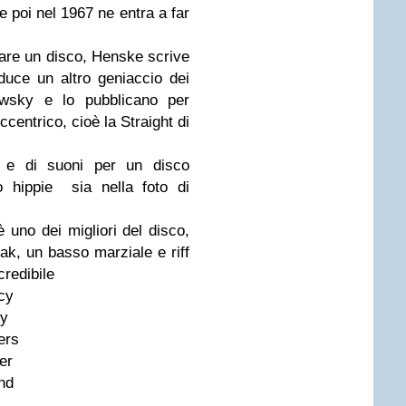
e poi nel 1967 ne entra a far
care un disco, Henske scrive
oduce un altro geniaccio dei
wsky e lo pubblicano per
ccentrico, cioè la Straight di
i e di suoni per un disco
o hippie sia nella foto di
 uno dei migliori del disco,
ak, un basso marziale e riff
credibile
cy
cy
ers
er
nd