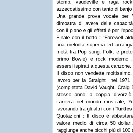
stomp, vaudeville e raga roc
azzeccatissimo con tanto di banjo
Una grande prova vocale per 
dimostra di avere delle capacità 
con il piano e gli effetti è per l'e
Finale con il botto : "Farewell al
una melodia superba ed arrangia
metà tra Pop song, Folk, e proto
primo Bowie) e rock moderno 
essersi ispirati a questa canzone.
Il disco non vendette moltissimo,
lavoro per la Straight nel 197
(completata David Vaught, Craig D
stesso anno la coppia divorziò
carriera nel mondo musicale, Ye
lavorando tra gli altri con i
Turtles
Quotazioni : Il disco è abbastan
valore medio di circa 50 dolla
raggiunge anche picchi più di 100 d