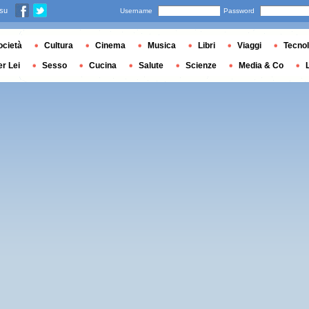
 su
Username
Password
ocietà
Cultura
Cinema
Musica
Libri
Viaggi
Tecnol
er Lei
Sesso
Cucina
Salute
Scienze
Media & Co