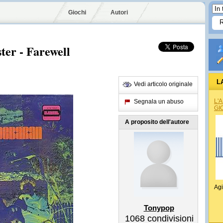
Giochi
Autori
ter - Farewell
L
Vedi articolo originale
L'
Segnala un abuso
GI
A proposito dell'autore
Agi
Tonypop
1068
condivisioni