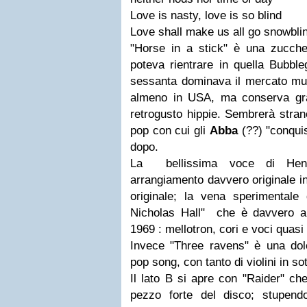
Love is nasty, love is so blind
Love shall make us all go snowbli
"Horse in a stick" è una zucc
poteva rientrare in quella Bubbl
sessanta dominava il mercato mus
almeno in USA, ma conserva gra
retrogusto hippie. Sembrerà stran
pop con cui gli
Abba
(??) "conquis
dopo.
La bellissima voce di He
arrangiamento davvero originale in
originale; la vena sperimentale
Nicholas Hall" che è davvero an
1969 : mellotron, cori e voci quasi 
Invece "Three ravens" è una dolc
pop song, con tanto di violini in so
Il lato B si apre con "Raider" ch
pezzo forte del disco; stupendo