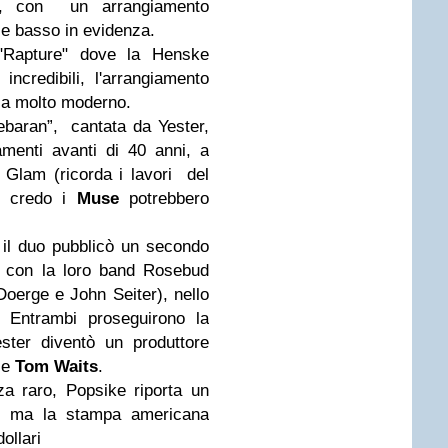
k, con un arrangiamento
 e basso in evidenza.
"Rapture" dove la Henske
incredibili, l'arrangiamento
poca molto moderno.
debaran”, cantata da Yester,
menti avanti di 40 anni, a
 Glam (ricorda i lavori del
, credo i
Muse
potrebbero
 il duo pubblicò un secondo
1 con la loro band Rosebud
oerge e John Seiter), nello
. Entrambi proseguirono la
ster diventò un produttore
e
Tom Waits
.
za raro, Popsike riporta un
ri, ma la stampa americana
ollari