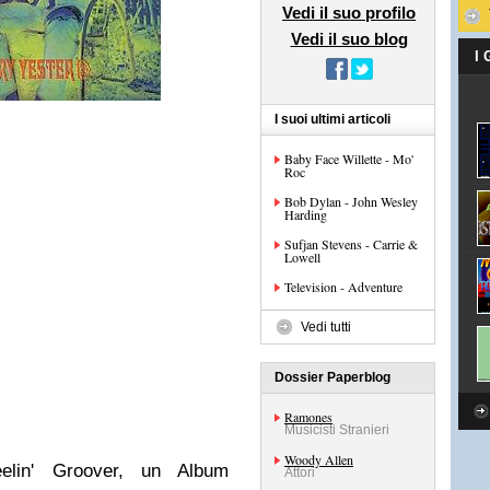
Vedi il suo profilo
Vedi il suo blog
I
I suoi ultimi articoli
Baby Face Willette - Mo'
Roc
Bob Dylan - John Wesley
Harding
Sufjan Stevens - Carrie &
Lowell
Television - Adventure
Vedi tutti
Dossier Paperblog
Ramones
Musicisti Stranieri
Woody Allen
elin' Groover, un Album
Attori