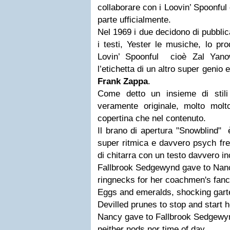
collaborare con i Loovin’ Spoonful 
parte ufficialmente.
Nel 1969 i due decidono di pubbli
i testi, Yester le musiche, lo pr
Lovin’ Spoonful cioè Zal Yano
l’etichetta di un altro super genio e
Frank Zappa
.
Come detto un insieme di stil
veramente originale, molto molt
copertina che nel contenuto.
Il brano di apertura "Snowblind" è
super ritmica e davvero psych fre
di chitarra con un testo davvero in
Fallbrook Sedgewynd gave to Nan
ringnecks for her coachmen's fan
Eggs and emeralds, shocking gart
Devilled prunes to stop and start h
Nancy gave to Fallbrook Sedgewy
neither nods nor time of day