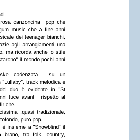
nd
herosa canzoncina pop che
egum music che a fine anni
icale dei teenager bianchi,
zie agli arrangiamenti una
o, ma ricorda anche lo stile
tarono" il mondo pochi anni
nske cadenzata su un
 “Lullaby”, track melodica e
 del duo è evidente in "St
ni luce avanti rispetto al
liriche.
issima ,quasi tradizionale,
ttofondo, puro pop.
e è insieme a "Snowblind" il
 brano, tra folk, country,