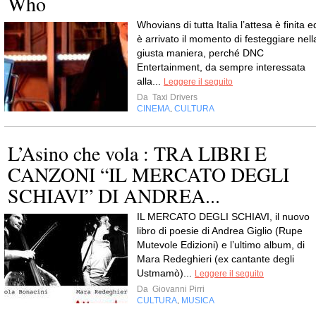
Who
Whovians di tutta Italia l’attesa è finita e
è arrivato il momento di festeggiare nell
giusta maniera, perché DNC
Entertainment, da sempre interessata
alla...
Leggere il seguito
Da
Taxi Drivers
CINEMA
CULTURA
,
L’Asino che vola : TRA LIBRI E
CANZONI “IL MERCATO DEGLI
SCHIAVI” DI ANDREA...
IL MERCATO DEGLI SCHIAVI, il nuovo
libro di poesie di Andrea Giglio (Rupe
Mutevole Edizioni) e l’ultimo album, di
Mara Redeghieri (ex cantante degli
Ustmamò)...
Leggere il seguito
Da
Giovanni Pirri
CULTURA
MUSICA
,