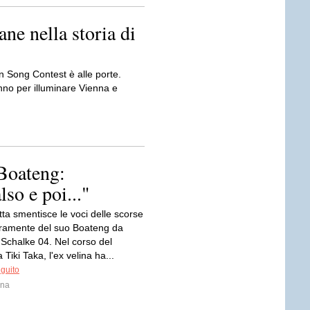
ane nella storia di
n Song Contest è alle porte.
anno per illuminare Vienna e
 Boateng:
lso e poi..."
ta smentisce le voci delle scorse
luramente del suo Boateng da
 Schalke 04. Nel corso del
iki Taka, l'ex velina ha...
eguito
ina