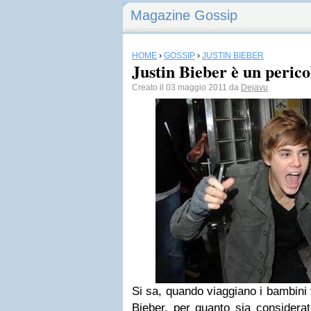
Magazine Gossip
HOME
›
GOSSIP
›
JUSTIN BIEBER
Justin Bieber è un perico
Creato il 03 maggio 2011 da
Dejavu
Si sa, quando viaggiano i bambini
Bieber, per quanto sia consider