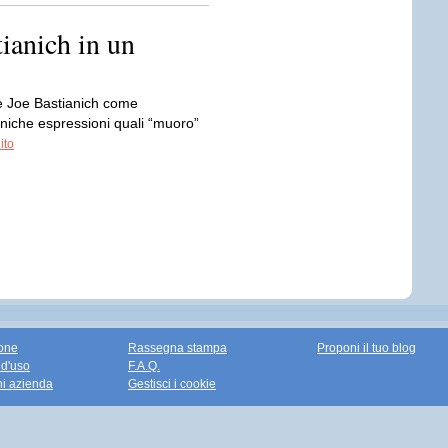
tianich in un
e Joe Bastianich come
oniche espressioni quali “muoro”
ito
one
Rassegna stampa
Proponi il tuo blog
 d'uso
F.A.Q.
ni azienda
Gestisci i cookie