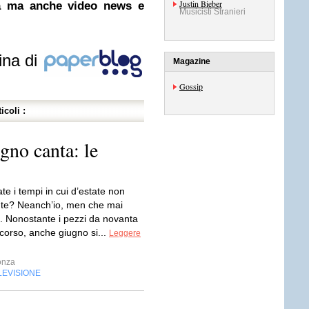
Justin Bieber
ca ma anche video news e
Musicisti Stranieri
ina di
Magazine
Gossip
icoli :
gno canta: le
date i tempi in cui d’estate non
nte? Neanch’io, men che mai
. Nonostante i pezzi da novanta
corso, anche giugno si...
Leggere
onza
LEVISIONE