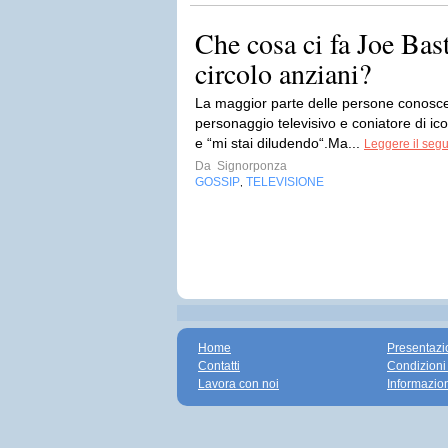
Che cosa ci fa Joe Bas
circolo anziani?
La maggior parte delle persone conosc
personaggio televisivo e coniatore di ic
e “mi stai diludendo“.Ma...
Leggere il segu
Da
Signorponza
GOSSIP
TELEVISIONE
,
Home
Presentazi
Contatti
Condizioni
Lavora con noi
Informazio