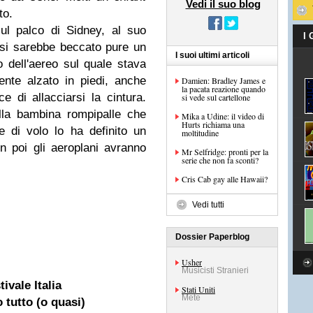
Vedi il suo blog
to.
ul palco di Sidney, al suo
I
si sarebbe beccato pure un
I suoi ultimi articoli
 dell'aereo sul quale stava
ente alzato in piedi, anche
Damien: Bradley James e
la pacata reazione quando
e di allacciarsi la cintura.
si vede sul cartellone
lla bambina rompipalle che
Mika a Udine: il video di
Hurts richiama una
te di volo lo ha definito un
moltitudine
in poi gli aeroplani avranno
Mr Selfridge: pronti per la
serie che non fa sconti?
Cris Cab gay alle Hawaii?
Vedi tutti
Dossier Paperblog
Usher
Musicisti Stranieri
tivale Italia
Stati Uniti
Mete
 tutto (o quasi)