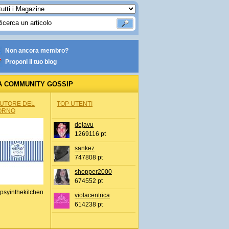
Non ancora membro?
Proponi il tuo blog
A COMMUNITY GOSSIP
AUTORE DEL
TOP UTENTI
ORNO
dejavu
1269116 pt
sankez
747808 pt
shopper2000
674552 pt
psyinthekitchen
violacentrica
614238 pt