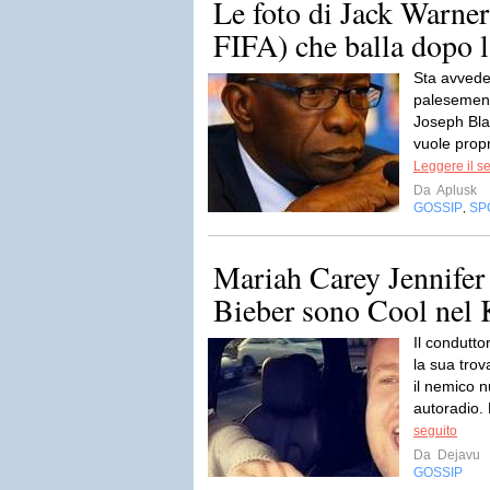
Le foto di Jack Warner
FIFA) che balla dopo l
Sta avvede
palesement
Joseph Blat
vuole propr
Leggere il s
Da
Aplusk
GOSSIP
SP
,
Mariah Carey Jennifer
Bieber sono Cool nel
Il condutt
la sua tro
il nemico n
autoradio. 
seguito
Da
Dejavu
GOSSIP