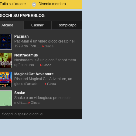
Tutto sull'autore
Diventa membro
 GIOCHI SU PAPERBLOG
Arcade
Casino'
Rompicapo
Pacman
Pac-Man é un video gioco creato nel
1979 da Toru......
Gioca
Nostradamus
Nostradamus è un gioco " shoot them
up" con una......
Gioca
Magical Cat Adventure
Riscopri Magical Cat Adventure, un
gioco d'arcade......
Gioca
Snake
Snake è un videogioco presente in
molti......
Gioca
Scopri lo spazio giochi di