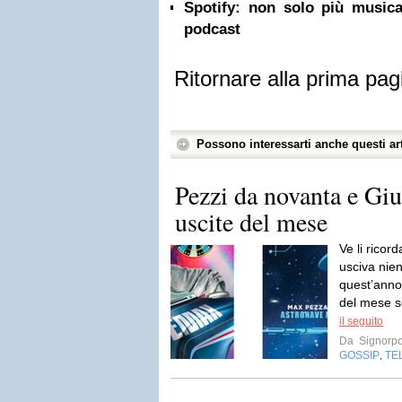
Spotify: non solo più musi
podcast
Ritornare alla prima pag
Possono interessarti anche questi art
Pezzi da novanta e Giu
uscite del mese
Ve li ricor
usciva nie
quest’anno
del mese s
il seguito
Da
Signorp
GOSSIP
TE
,