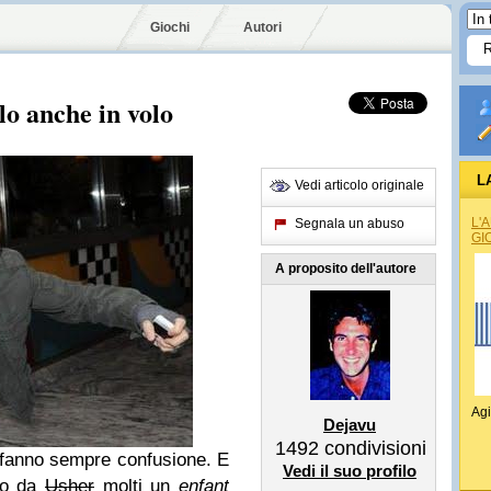
Giochi
Autori
lo anche in volo
L
Vedi articolo originale
L'
Segnala un abuso
GI
A proposito dell'autore
Agi
Dejavu
1492
condivisioni
 fanno sempre confusione. E
Vedi il suo profilo
ato da
Usher
molti un
enfant