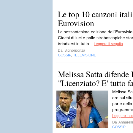
Le top 10 canzoni itali
Eurovision
La sessantesima edizione dell’Eurovisio
Giochi di luci e palle stroboscopiche st
irriadiarsi in tutta...
Leggere il seguito
Da
Signorponza
GOSSIP
TELEVISIONE
,
Melissa Satta difende
"Licenziato? E' tutto fa
Melissa Sat
ore sul si
parte dello
programma T
Leggere il s
Da
Annarell
GOSSIP