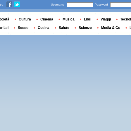
 su
Username
Password
ocietà
Cultura
Cinema
Musica
Libri
Viaggi
Tecnol
er Lei
Sesso
Cucina
Salute
Scienze
Media & Co