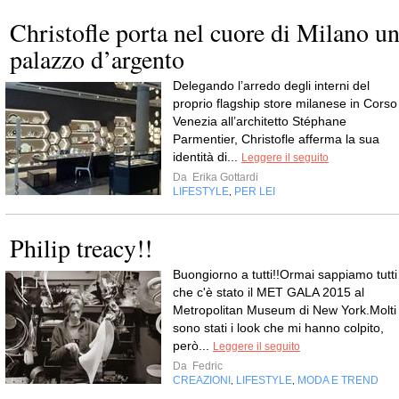
Christofle porta nel cuore di Milano u
palazzo d’argento
Delegando l’arredo degli interni del
proprio flagship store milanese in Corso
Venezia all’architetto Stéphane
Parmentier, Christofle afferma la sua
identità di...
Leggere il seguito
Da
Erika Gottardi
LIFESTYLE
PER LEI
,
Philip treacy!!
Buongiorno a tutti!!Ormai sappiamo tutti
che c'è stato il MET GALA 2015 al
Metropolitan Museum di New York.Molti
sono stati i look che mi hanno colpito,
però...
Leggere il seguito
Da
Fedric
CREAZIONI
LIFESTYLE
MODA E TREND
,
,