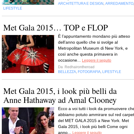
ARCHITETTURA E DESIGN
ARREDAMENTO
,
LIFESTYLE
Met Gala 2015… TOP e FLOP
È l’appuntamento mondano più atteso
dell’anno quello che si svolge al
Metropolitan Museum di New York, e
così anche questa primavera in
occasione...
Leggere il seguito
Da
Redhairontheroad
BELLEZZA
FOTOGRAFIA
LIFESTYLE
,
,
Met Gala 2015, i look più belli da
Anne Hathaway ad Amal Clooney
Ecco a voi tutti i look da promuovere ch
abbiamo potuto ammirare sul red carpe
del MET GALA 2015 a New York. Met
Gala 2015, i look più belli Come ogni
anno...
Leggere il seguito