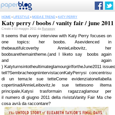
HOME
›
LIFESTYLE
›
MODA E TREND
›
KATY PERRY
Katy perry / boobs / vanity fair / june 2011
Creato il 03 maggio 2011 da
Runaway
It seems that every interview with Katy Perry focuses on
one topics: her boobs. A
s
evidenced in
the
beautiful
cover
by Annie
Leibovitz
, her
boobs
are
the
main
theme
.(and I
like
to say
boobs again
and again
)
Katy
turns
into
the
ultimate
glamour
girl
for
the
June
2011
issue
o
tell
?
Sembra
che
ogni
intervista
con
Katy
Perry
si concentri
su
di un tema:
le sue tette
Come evidenziato
nella
bella
copertina
di
Annie
Leibovitz
,
le sue tette
sono il
tema
principale
,
Katy
si trasforma
in ragazza
glamour
per
il
numero di giugno
2011
della rivista
Vanity Fair
M
a che
cosa avrà da raccontare?