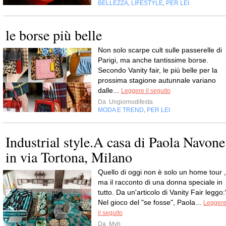
BELLEZZA
LIFESTYLE
PER LEI
,
,
le borse più belle
Non solo scarpe cult sulle passerelle di
Parigi, ma anche tantissime borse.
Secondo Vanity fair, le più belle per la
prossima stagione autunnale variano
dalle...
Leggere il seguito
Da
Ungiornodifesta
MODA E TREND
PER LEI
,
Industrial style.A casa di Paola Navone
in via Tortona, Milano
Quello di oggi non è solo un home tour ,
ma il racconto di una donna speciale in
tutto. Da un'articolo di Vanity Fair leggo:
Nel gioco del "se fosse", Paola...
Legger
il seguito
Da
Myh