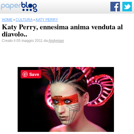
HOME
›
CULTURA
›
KATY PERRY
Katy Perry, ennesima anima venduta al
diavolo..
Creato il 05 maggio 2011 da
Andyman
Save