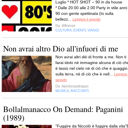
Luglio * HOT SHOT – 90 in da house
* Dalle 20.00 alle 2.00 Party in stile anni
90 con gente spettinata (Io sulla
bellezz...
Leggere il seguito
Da
Wfirenze
CULTURA
EVENTI
VIAGGI
,
,
Non avrai altro Dio all'infuori di me
Non avrai altri dèi di fronte a me. Non ti
farai idolo né immagine alcuna di ciò ch
è lassù nel cielo né di ciò che è quaggiù
sulla terra, né di ciò che è nell...
Leggere 
seguito
Da
Aperturaastrappo
MUSICA
RACCONTI
,
Bollalmanacco On Demand: Paganini
(1989)
"Fuggire da Niccolò è fuggire dalla vita"