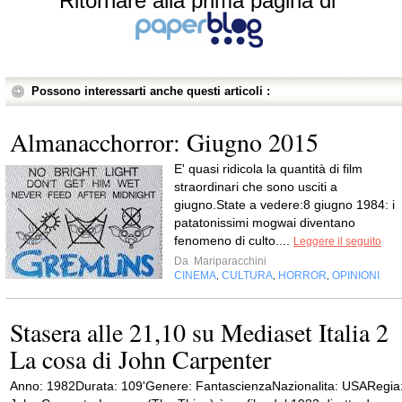
Ritornare alla prima pagina di
Possono interessarti anche questi articoli :
Almanacchorror: Giugno 2015
E' quasi ridicola la quantità di film
straordinari che sono usciti a
giugno.State a vedere:8 giugno 1984: i
patatonissimi mogwai diventano
fenomeno di culto....
Leggere il seguito
Da
Mariparacchini
CINEMA
CULTURA
HORROR
OPINIONI
,
,
,
Stasera alle 21,10 su Mediaset Italia 2
La cosa di John Carpenter
Anno: 1982Durata: 109'Genere: FantascienzaNazionalita: USARegia