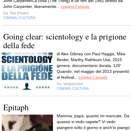
John CarpenterLa cosa (The Thing) è un film del 1982 diretto da
John Carpenter, liberamente...
Leggere il seguito
Da
Taxi Drivers
CINEMA
CULTURA
,
Going clear: scientology e la prigione
della fede
di Alex Gibney con Paul Haggis, Mike
Binder, Marthy Rathbum Usa, 2015
genere, documentario durata, 120'
Quando, nel maggio del 2013 presentò
al festival...
Leggere il seguito
Da
Veripaccheri
CINEMA
CULTURA
,
Epitaph
Mamma, papà, quanto mi mancate. Da
quassù vi vedo sapete? Vi vedo
piangere tutto il giorno e anch’io piango