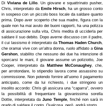
Di
Viviana de Lillo
. Un giovane e squattrinato pusher,
Chris, interpretato da
Emile Hirsch
, ha un grosso conto
in sospeso con un piccolo boss locale da saldare quanto
prima. Dopo aver scoperto che sua madre, figura con la
quale non ha mai avuto dei buoni rapporti, ha una polizza
di assicurazione sulla vita, Chris medita di ucciderla per
saldare il suo debito. Dopo averne discusso con il padre,
il cui lassismo è interpretato da
Thomas Haden Church
,
che oramai vive con un’altra donna, ruolo affidato a
Gina
Gershon
, stabilito che nessuno dei due ha intenzione di
sporcarsi le mani, il giovane assume un poliziotto, Joe
Cooper, interpretato da
Matthew McConaughey
, che,
per arrotondare, lo stipendio lavora come assassino su
commissione. Non potendo fornire all’uomo il pagamento
anticipato, come da lui richiesto, i due stringono un
insolito accordo: Chris gli assicura una “caparra”, ovvero
la possibilità di frequentare la giovanissima sorella
Dottie, interpretata da
Juno Temple
, finché non sarà in
grado di saldare il conto. Qualcosa, però, andrà storto.