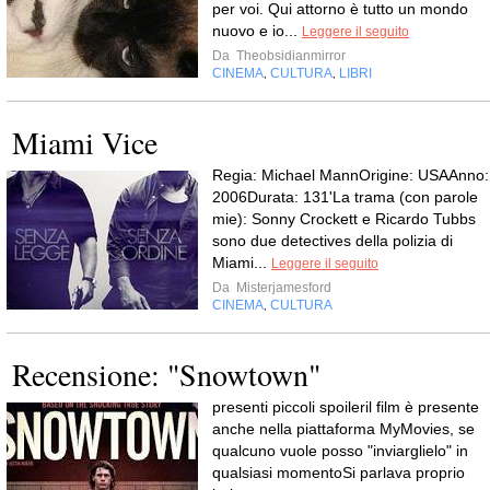
per voi. Qui attorno è tutto un mondo
nuovo e io...
Leggere il seguito
Da
Theobsidianmirror
CINEMA
CULTURA
LIBRI
,
,
Miami Vice
Regia: Michael MannOrigine: USAAnno:
2006Durata: 131'La trama (con parole
mie): Sonny Crockett e Ricardo Tubbs
sono due detectives della polizia di
Miami...
Leggere il seguito
Da
Misterjamesford
CINEMA
CULTURA
,
Recensione: "Snowtown"
presenti piccoli spoileril film è presente
anche nella piattaforma MyMovies, se
qualcuno vuole posso "inviarglielo" in
qualsiasi momentoSi parlava proprio