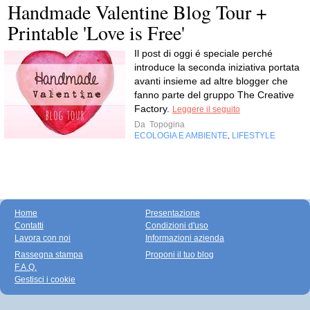
Handmade Valentine Blog Tour +
Printable 'Love is Free'
Il post di oggi é speciale perché
introduce la seconda iniziativa portata
avanti insieme ad altre blogger che
fanno parte del gruppo The Creative
Factory.
Leggere il seguito
Da
Topogina
ECOLOGIA E AMBIENTE
LIFESTYLE
,
Home
Presentazione
Contatti
Condizioni d'uso
Lavora con noi
Informazioni azienda
Rassegna stampa
Proponi il tuo blog
F.A.Q.
Gestisci i cookie