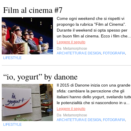
Film al cinema #7
Come ogni weekend che si rispetti vi
propongo la rubrica "Film al Cinema".
Durante il weekend si opta spesso per
un buon film al cinema. Ecco i film che...
Leggere il seguito
Da
Metamorphose
ARCHITETTURA E DESIGN
FOTOGRAFIA
,
,
LIFESTYLE
“io, yogurt” by danone
Il 2015 di Danone inizia con una grande
sfida: cambiare la percezione che gli
italiani hanno dello yogurt, svelando tutt
le potenzialità che si nascondono in u...
Leggere il seguito
Da
Metamorphose
ARCHITETTURA E DESIGN
FOTOGRAFIA
,
,
LIFESTYLE