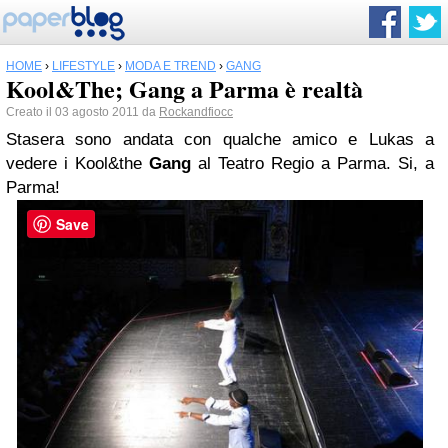
HOME
›
LIFESTYLE
›
MODA E TREND
›
GANG
Kool&The; Gang a Parma è realtà
Creato il 03 agosto 2011 da
Rockandfiocc
Stasera sono andata con qualche amico e Lukas a
vedere i Kool&the
Gang
al Teatro Regio a Parma. Si, a
Parma!
Save