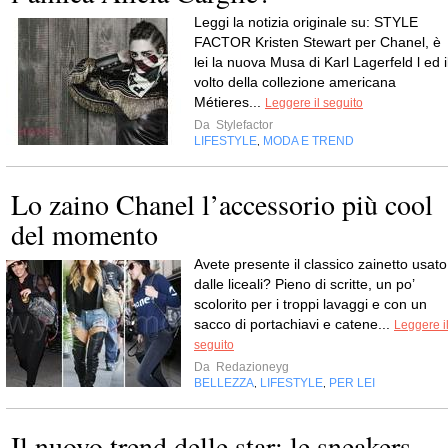
Leggi la notizia originale su: STYLE
FACTOR Kristen Stewart per Chanel, è
lei la nuova Musa di Karl Lagerfeld l ed i
volto della collezione americana
Métieres...
Leggere il seguito
Da
Stylefactor
LIFESTYLE
MODA E TREND
,
Lo zaino Chanel l’accessorio più cool
del momento
Avete presente il classico zainetto usato
dalle liceali? Pieno di scritte, un po’
scolorito per i troppi lavaggi e con un
sacco di portachiavi e catene...
Leggere i
seguito
Da
Redazioneyg
BELLEZZA
LIFESTYLE
PER LEI
,
,
Il nuovo trend delle star: le sneakers