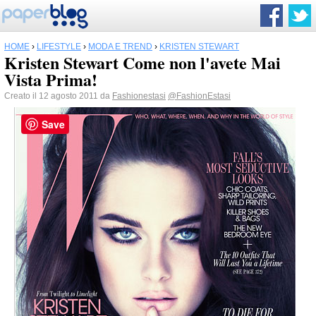
HOME
›
LIFESTYLE
›
MODA E TREND
›
KRISTEN STEWART
Kristen Stewart Come non l'avete Mai
Vista Prima!
Creato il 12 agosto 2011 da
Fashionestasi
@FashionEstasi
Save