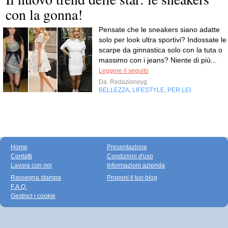
con la gonna!
Pensate che le sneakers siano adatte
solo per look ultra sportivi? Indossate le
scarpe da ginnastica solo con la tuta o
massimo con i jeans? Niente di più...
Leggere il seguito
Da
Redazioneyg
BELLEZZA
LIFESTYLE
PER LEI
,
,
Home
Presentazione
Contatti
Condizioni d'uso
Lavora con noi
Informazioni azienda
Rassegna stampa
Proponi il tuo blog
F.A.Q.
Gestisci i cookie