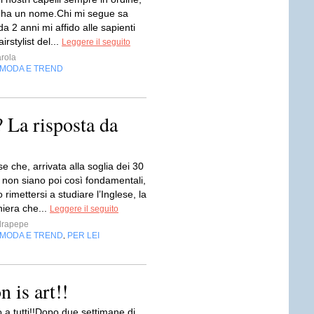
li ha un nome.Chi mi segue sa
a 2 anni mi affido alle sapienti
irstylist del...
Leggere il seguito
arola
MODA E TREND
 La risposta da
e che, arrivata alla soglia dei 30
 non siano poi così fondamentali,
rimettersi a studiare l’Inglese, la
niera che...
Leggere il seguito
drapepe
MODA E TREND
PER LEI
,
n is art!!
 a tutti!!Dopo due settimane di