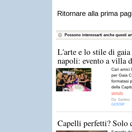
Ritornare alla prima pag
Possono interessarti anche questi art
L'arte e lo stile di gai
napoli: evento a villa 
Cari amici 
per Gaia C
formatasi p
della Capita
seguito
Da
Sankez
GOSSIP
Capelli perfetti? Solo 
Il merito d