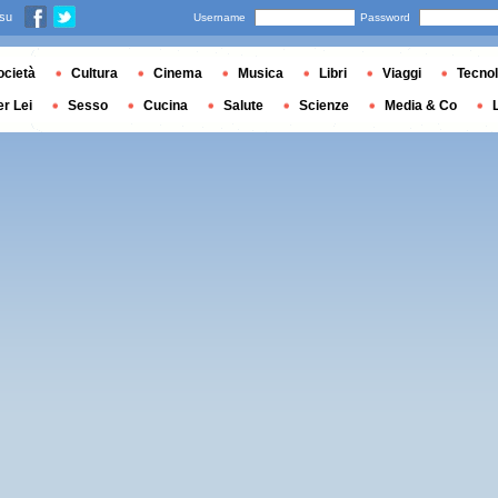
 su
Username
Password
ocietà
Cultura
Cinema
Musica
Libri
Viaggi
Tecnol
er Lei
Sesso
Cucina
Salute
Scienze
Media & Co