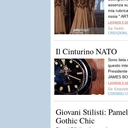
assenza sul
mia rubrica
ossia " A
Leggere il s
Da
Fedric
CREAZIONI
Il Cinturino NATO
Sono lieta 
questo inte
Presidente
JAMES BON
Leggere il s
Da
Essezet
CONSIGLI UT
Giovani Stilisti: Pamel
Gothic Chic