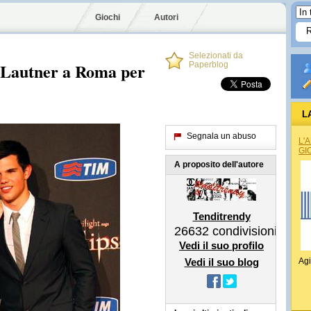
Giochi
Autori
Selezionati da
r Lautner a Roma per
Paperblog
L
Segnala un abuso
L'
GI
A proposito dell'autore
Tenditrendy
26632
condivisioni
Vedi il suo profilo
Vedi il suo blog
Agi