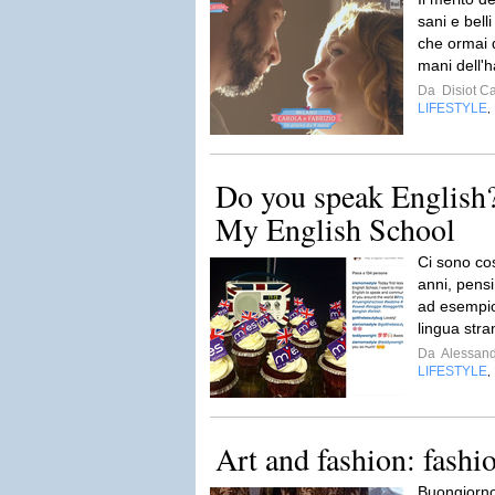
sani e bel
che ormai d
mani dell'ha
Da
Disiot C
LIFESTYLE
,
Do you speak English?
My English School
Ci sono cos
anni, pensi
ad esempio 
lingua stra
Da
Alessan
LIFESTYLE
,
Art and fashion: fashio
Buongiorno