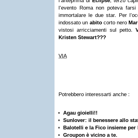
l’anteprima di
Eclipse
, terzo capi
l’evento Roma non poteva farsi
immortalare le due star. Per l’o
indossato un
abito
corto nero
Mar
vistosi arricciamenti sul petto.
V
Kristen Stewart???
VIA
Potrebbero interessarti anche :
Agau gioielli!!
Sunlover: il benessere allo sta
Balotelli e la Fico insieme per 
Groupon è vicino a te.