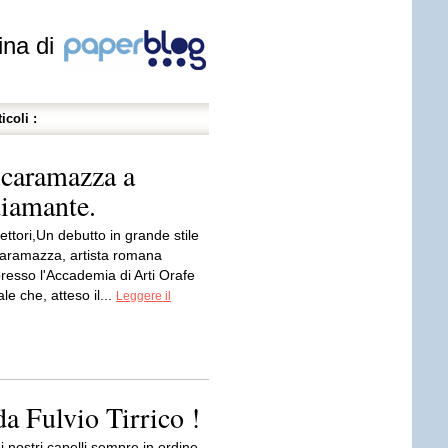
ina di
icoli :
a caramazza a
diamante.
lettori,Un debutto in grande stile
aramazza, artista romana
resso l'Accademia di Arti Orafe
le che, atteso il...
Leggere il
da Fulvio Tirrico !
ei nostri capelli sempre in ordine,