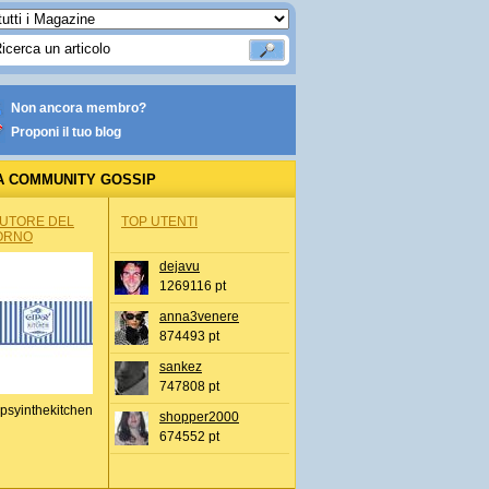
Non ancora membro?
Proponi il tuo blog
A COMMUNITY GOSSIP
AUTORE DEL
TOP UTENTI
ORNO
dejavu
1269116 pt
anna3venere
874493 pt
sankez
747808 pt
psyinthekitchen
shopper2000
674552 pt