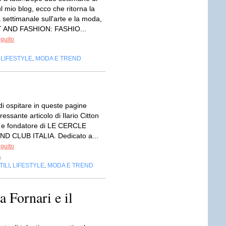
 mio blog, ecco che ritorna la
 settimanale sull'arte e la moda,
RT AND FASHION: FASHIO...
eguito
LIFESTYLE
MODA E TREND
,
,
di ospitare in queste pagine
ressante articolo di Ilario Citton
 e fondatore di LE CERCLE
D CLUB ITALIA. Dedicato a...
eguito
a
ILI
LIFESTYLE
MODA E TREND
,
,
a Fornari e il