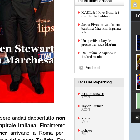
I suoi ultimi articoli
KARL & I love Dust: le t-
shirt limited edition
I
Sasha Pivovarova e la sua
bambina Mia Isis: la prima
foto
Un aperitivo Royale
presso Terrazza Martini
Da Stefanel è esplosa la
foulard mania
Vedi tutti
Dossier Paperblog
Kristen Stewart
Attori
Taylor Lautner
Attori
sere andati dappertutto
non
Roma
Mete
apitale italiana
. Finalmente
Eclipse
ner
arrivano a Roma per
Film