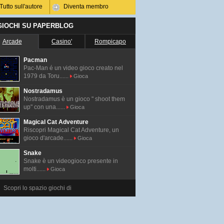
Tutto sull'autore
Diventa membro
 GIOCHI SU PAPERBLOG
Arcade
Casino'
Rompicapo
Pacman
Pac-Man é un video gioco creato nel
1979 da Toru......
Gioca
Nostradamus
Nostradamus è un gioco " shoot them
up" con una......
Gioca
Magical Cat Adventure
Riscopri Magical Cat Adventure, un
gioco d'arcade......
Gioca
Snake
Snake è un videogioco presente in
molti......
Gioca
Scopri lo spazio giochi di