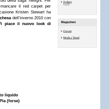
tolo della saga Twilight. Per
Sydney
Mete
 mancare il red carpet per
ccasione Kristen Stewart ha
chesa
dell’inverno 2010 con
Magazines
i piace il nuovo look di
Gossip
Moda e Trend
to liquido
Pia (forse)