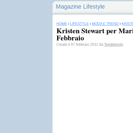
Magazine Lifestyle
HOME
›
LIFESTYLE
›
MODA E TREND
›
KRIST
Kristen Stewart per Mari
Febbraio
Creato il 07 febbraio 2011 da
Tenditrendy