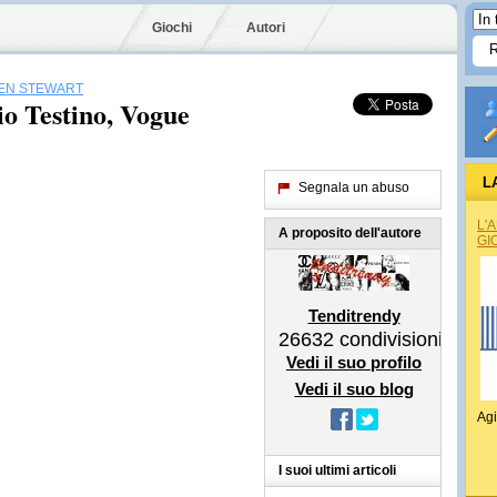
Giochi
Autori
EN STEWART
o Testino, Vogue
L
Segnala un abuso
L'
A proposito dell'autore
GI
Tenditrendy
26632
condivisioni
Vedi il suo profilo
Vedi il suo blog
Agi
I suoi ultimi articoli