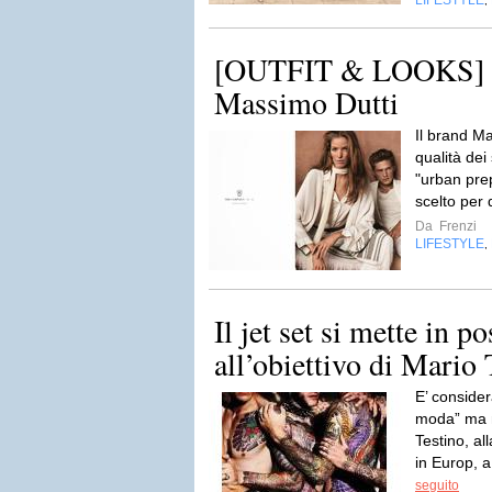
LIFESTYLE
,
[OUTFIT & LOOKS] M
Massimo Dutti
Il brand Ma
qualità dei
"urban pre
scelto per 
Da
Frenzi
LIFESTYLE
,
Il jet set si mette in p
all’obiettivo di Mario 
E’ consider
moda” ma n
Testino, al
in Europ, a
seguito