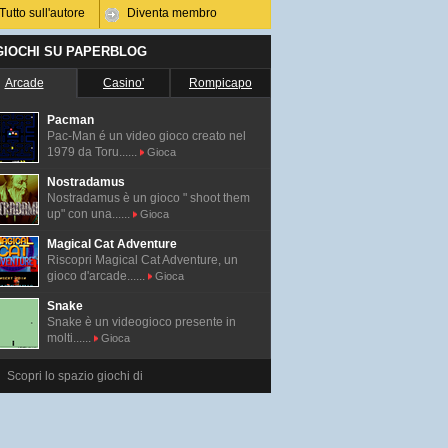
Tutto sull'autore
Diventa membro
 GIOCHI SU PAPERBLOG
Arcade
Casino'
Rompicapo
Pacman
Pac-Man é un video gioco creato nel
1979 da Toru......
Gioca
Nostradamus
Nostradamus è un gioco " shoot them
up" con una......
Gioca
Magical Cat Adventure
Riscopri Magical Cat Adventure, un
gioco d'arcade......
Gioca
Snake
Snake è un videogioco presente in
molti......
Gioca
Scopri lo spazio giochi di