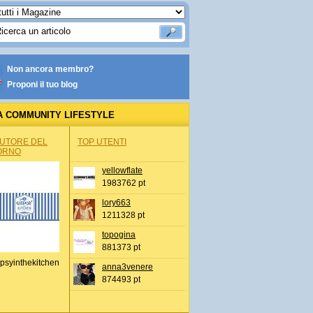
Non ancora membro?
Proponi il tuo blog
A COMMUNITY LIFESTYLE
AUTORE DEL
TOP UTENTI
ORNO
yellowflate
1983762 pt
lory663
1211328 pt
topogina
881373 pt
psyinthekitchen
anna3venere
874493 pt