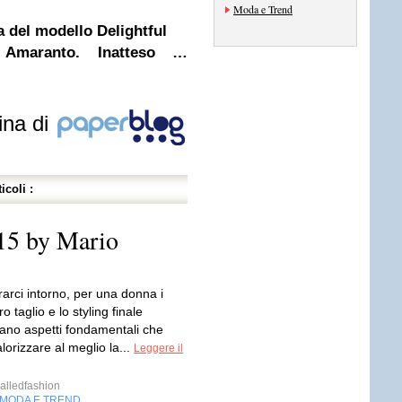
Moda e Trend
a del modello Delightful
Amaranto. Inatteso …
ina di
icoli :
015 by Mario
girarci intorno, per una donna i
oro taglio e lo styling finale
ano aspetti fondamentali che
orizzare al meglio la...
Leggere il
lledfashion
MODA E TREND