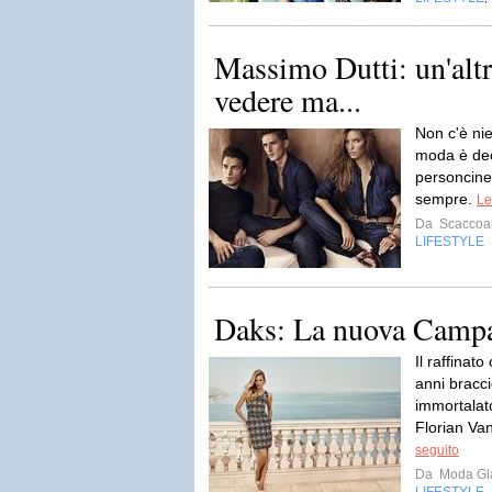
Massimo Dutti: un'altr
vedere ma...
Non c'è nien
moda è dec
personcine
sempre.
Le
Da
Scaccoal
LIFESTYLE
Daks: La nuova Camp
Il raffinat
anni bracci
immortalat
Florian Van
seguito
Da
Moda Gla