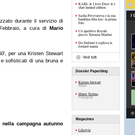
KARL & I love Dust: le t-
shirt limited edition
Sasha Pivovarova e la sua
I
bambina Mia Isis: la prima
zzato durante il servizio di
foto
Febbraio, a cura di
Mario
Un aperitivo Royale
presso Terrazza Martini
Da Stefanel è esplosa la
foulard mania
0′, per una Kristen Stewart
Vedi tutti
e sofisticati di una bruna e
Dossier Paperblog
Kristen Stewart
Attori
Mario Testino
Fotografi
Magazines
a nella campagna autunno
Lifestyle