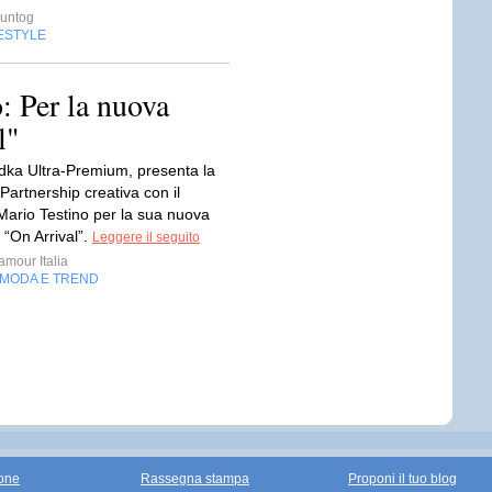
untog
ESTYLE
: Per la nuova
l"
odka Ultra-Premium, presenta la
artnership creativa con il
Mario Testino per la sua nuova
On Arrival”.
Leggere il seguito
mour Italia
MODA E TREND
one
Rassegna stampa
Proponi il tuo blog