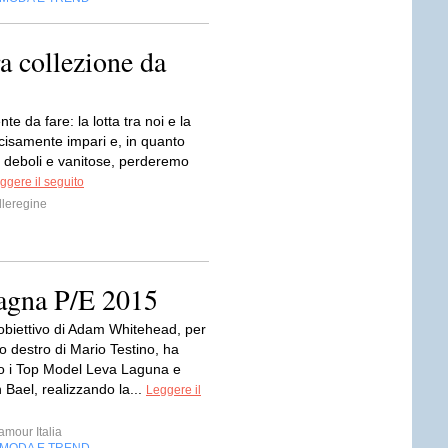
a collezione da
te da fare: la lotta tra noi e la
isamente impari e, in quanto
 deboli e vanitose, perderemo
ggere il seguito
leregine
agna P/E 2015
o obiettivo di Adam Whitehead, per
o destro di Mario Testino, ha
o i Top Model Leva Laguna e
 Bael, realizzando la...
Leggere il
mour Italia