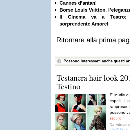
Cannes d’antan!
Borse Louis Vuitton, l’eleganz
Il Cinema va a Teatro: 
sorprendente Amore!
Ritornare alla prima pag
Possono interessarti anche questi art
Testanera hair look 2
Testino
E' inutile 
capelli, il l
rappresent
possono val
seguito
Da
Adreamca
LIFESTYLE
,