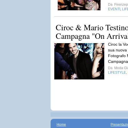
Da
Firenzep
EVENTI
LIF
,
Ciroc & Mario Testino
Campagna "On Arriva
Ciroc la V
sua nuova P
Fotografo 
Campagna “
Da
Moda Gla
LIFESTYLE
,
Home
Presentazi