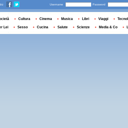
 su
Username
Password
ocietà
Cultura
Cinema
Musica
Libri
Viaggi
Tecnol
er Lei
Sesso
Cucina
Salute
Scienze
Media & Co