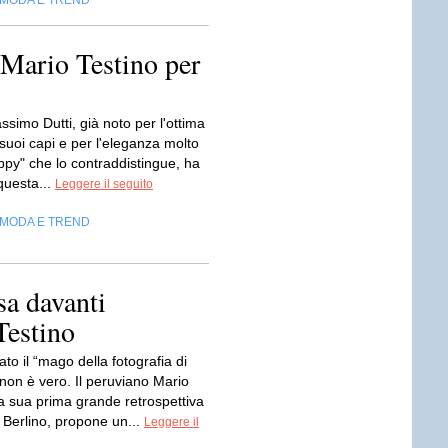
MODA E TREND
ario Testino per
ssimo Dutti, già noto per l'ottima
 suoi capi e per l'eleganza molto
ppy" che lo contraddistingue, ha
questa...
Leggere il seguito
MODA E TREND
osa davanti
Testino
ato il “mago della fotografia di
on è vero. Il peruviano Mario
la sua prima grande retrospettiva
 Berlino, propone un...
Leggere il