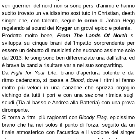
veri guerrieri del nord non si sono persi d’animo e hanno
subito trovato un validissimo sostituto in Christian, death
singer che, con talento, segue
le orme
di Johan Hegg
regalando al sound dei
Krygar
un growl epico e potente.
Prodotto molto bene,
From The Lands Of North
si
sviluppa su cinque brani dall’Impatto sorprendente per
essere un debutto di musicisti che suonano assieme solo
dal 2013: le song sono ben differenziate una dall’altra, ed
è brava la band a risultare varia nel suo songwriting.
Da
Fight for Your Life
, brano d’apertura potente e dal
ritmo cadenzato, si passa a
Blood
, dove i ritmi si fanno
molto più veloci in una canzone che sprizza orgoglio
vichingo da tutti i pori e con una sezione ritmica sugli
scudi (Tia al basso e Andrea alla Batteria) con una prova
dirompente.
Si torna a ritmi più ragionati con
Bloody Flag
, epicissimo
brano che ha nei solos il punto di forza, seguito da un
finale atmosferico con l’acustica e il vocione del singer