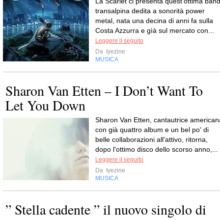
La Scarlet ci presenta quest'ottima ban
transalpina dedita a sonorità power
metal, nata una decina di anni fa sulla
Costa Azzurra e gìà sul mercato con...
Leggere il seguito
Da
Iyezine
MUSICA
Sharon Van Etten – I Don’t Want To
Let You Down
Sharon Van Etten, cantautrice american
con già quattro album e un bel po' di
belle collaborazioni all'attivo, ritorna,
dopo l'ottimo disco dello scorso anno,...
Leggere il seguito
Da
Iyezine
MUSICA
” Stella cadente ” il nuovo singolo di