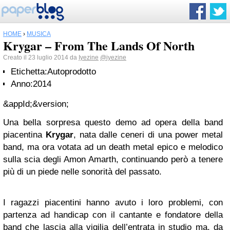
HOME
›
MUSICA
Krygar – From The Lands Of North
Creato il 23 luglio 2014 da
Iyezine
@iyezine
Etichetta:
Autoprodotto
Anno:
2014
&appId;&version;
Una bella sorpresa questo demo ad opera della band
piacentina
Krygar
, nata dalle ceneri di una power metal
band, ma ora votata ad un death metal epico e melodico
sulla scia degli Amon Amarth, continuando però a tenere
più di un piede nelle sonorità del passato.
I ragazzi piacentini hanno avuto i loro problemi, con
partenza ad handicap con il cantante e fondatore della
band che lascia alla vigilia dell’entrata in studio ma, da