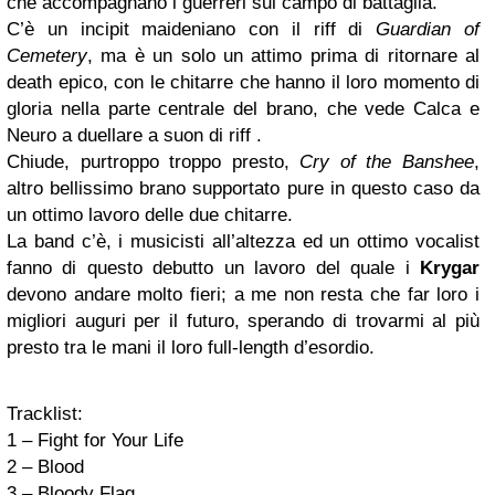
che accompagnano i guerreri sul campo di battaglia.
C’è un incipit maideniano con il riff di
Guardian of
Cemetery
, ma è un solo un attimo prima di ritornare al
death epico, con le chitarre che hanno il loro momento di
gloria nella parte centrale del brano, che vede Calca e
Neuro a duellare a suon di riff .
Chiude, purtroppo troppo presto,
Cry of the Banshee
,
altro bellissimo brano supportato pure in questo caso da
un ottimo lavoro delle due chitarre.
La band c’è, i musicisti all’altezza ed un ottimo vocalist
fanno di questo debutto un lavoro del quale i
Krygar
devono andare molto fieri; a me non resta che far loro i
migliori auguri per il futuro, sperando di trovarmi al più
presto tra le mani il loro full-length d’esordio.
Tracklist:
1 – Fight for Your Life
2 – Blood
3 – Bloody Flag