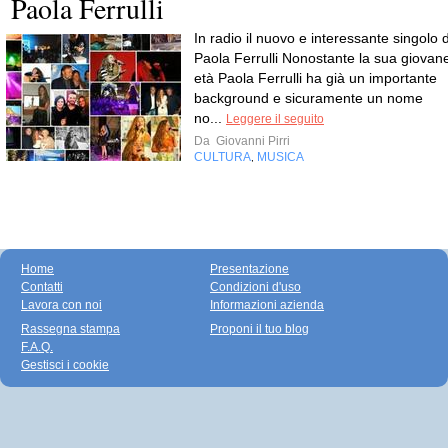
Paola Ferrulli
In radio il nuovo e interessante singolo d
Paola Ferrulli Nonostante la sua giovan
età Paola Ferrulli ha già un importante
background e sicuramente un nome
no...
Leggere il seguito
Da
Giovanni Pirri
CULTURA
MUSICA
,
Home
Presentazione
Contatti
Condizioni d'uso
Lavora con noi
Informazioni azienda
Rassegna stampa
Proponi il tuo blog
F.A.Q.
Gestisci i cookie