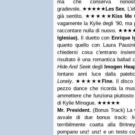
ma che conserva nonost
gradevole.
★★★
★
★
Les Sex.
L'el
già sentito.
★★
★
★
★
Kiss Me 
vagamente la Kylie degli '90, ma 
raccontare nulla di nuovo.
★★
★
Iglesias).
Il duetto con
Enrique I
quanto quello con Laura Pausin
chiedersi cosa c'entrano insiem
risultato è una romantica ballad 
Hide And Seek
degli
Imogen Hea
lontano anni luce dalla patet
Lonely
.
★★★
★
★
Fine.
Il disco
pezzo dance che ricorda la mus
ammettere che funziona piuttosto 
di Kylie Minogue.
★★★
★
★
Mr. President.
(Bonus Track) La v
avvale di due bonus track:
M
terribilmente coatta alla Brit
pompano unz! unz! e un testo co