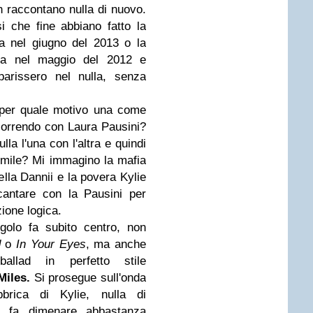
n raccontano nulla di nuovo.
i che fine abbiano fatto la
ta nel giugno del 2013 o la
tura nel maggio del 2012 e
arissero nel nulla, senza
 per quale motivo una come
o orrendo con Laura Pausini?
lla l'una con l'altra e quindi
mile? Mi immagino la mafia
ella Dannii e la povera Kylie
cantare con la Pausini per
zione logica.
golo fa subito centro, non
d
o
In Your Eyes
, ma anche
llad in perfetto stile
 Miles.
Si prosegue sull'onda
brica di Kylie, nulla di
e fa dimenare abbastanza