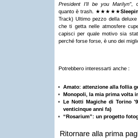
President I'll be you Marilyn"
, 
quanto è trash.
★★
★
★
★
Sleepi
Track) Ultimo pezzo della deluxe e
che ti getta nelle atmosfere cup
capisci per quale motivo sia sta
perché forse forse, è uno dei migli
Potrebbero interessarti anche :
Amato: attenzione alla follia 
Monopoli, la mia prima volta i
Le Notti Magiche di Torino 
venticinque anni fa)
“Rosarium”: un progetto fotogr
Ritornare alla prima pag