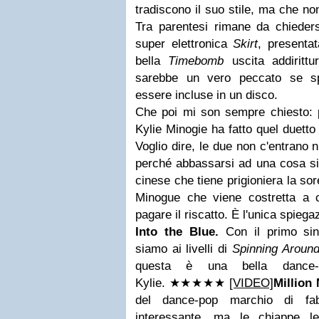
tradiscono il suo stile, ma che no
Tra parentesi rimane da chieders
super elettronica
Skirt
, presenta
bella
Timebomb
uscita addirit
sarebbe un vero peccato se sp
essere incluse in un disco.
Che poi mi son sempre chiesto:
Kylie Minogie ha fatto quel duett
Voglio dire, le due non c'entrano nu
perché abbassarsi ad una cosa si
cinese che tiene prigioniera la sor
Minogue che viene costretta a 
pagare il riscatto. È l'unica spiega
Into the Blue.
Con il primo sin
siamo ai livelli di
Spinning Aroun
questa è una bella dance-ba
Kylie.
★★★
★
★
[VIDEO]
Million
del dance-pop marchio di fab
interessante, ma le chiappe l