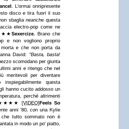
ancel
. L'ormai onnipresente
to disco e tira fuori il suo
 non sbaglia neanche questa
raccia electro-pop come ne
★
★
★
Sexercize.
Brano che
op e non vogliono proprio
a morta e che non porta da
ianna David:
"Basta, basta!
 pezzo scomodano per giunta
 ultimi anni e ritengo che nel
ù meritevoli per diventare
 inspiegabilmente questa
 gli hanno cucito addosso un
mperatura, perché altrimenti
★★
★
★
[VIDEO]
Feels So
te anni '80, con una Kylie
ma che tutto sommato non è
ntata in modo un po' piatto,