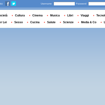
 su
Username
Password
ocietà
Cultura
Cinema
Musica
Libri
Viaggi
Tecnol
er Lei
Sesso
Cucina
Salute
Scienze
Media & Co