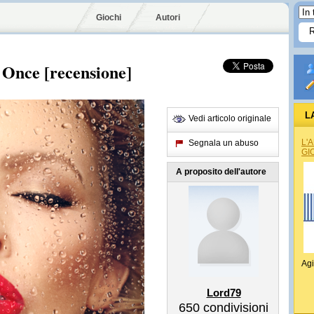
Giochi
Autori
 Once [recensione]
L
Vedi articolo originale
L'
Segnala un abuso
GI
A proposito dell'autore
Agi
Lord79
650
condivisioni