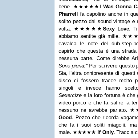
bene.
★★★
★
★
I Was Gonna C
Pharrell
fa capolino anche in ques
solito pezzo dal sound vintage e
volta.
★★★
★
★
Sexy Love.
T
abbiamo sentite già mille.
★★
cavalca le note del dub-step-p
capirlo che questa è una strad
nessuna parte. Come direbbe Ar
Sono piena!"
Per scrivere questo
Sia, l'altra onnipresente di questi
disco ci fossero tracce molto pi
singoli e invece hanno scelto
Sexercize
e la loro fortuna è che
video porco e che fa salire la te
nessuno ne avrebbe parlato.
★
Good.
Pezzo che ricorda vagamen
che fa i suoi soliti miagolii, 
male.
★★★
★
★
If Only.
Traccia ca