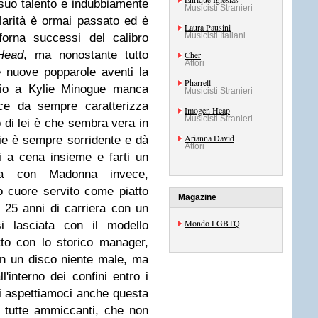
 suo talento e indubbiamente
Musicisti Stranieri
arità è ormai passato ed è
Laura Pausini
Musicisti Italiani
orna successi del calibro
Head
, ma nonostante tutto
Cher
Attori
e nuove popparole aventi la
Pharrell
bio a Kylie Minogue manca
Musicisti Stranieri
ece da sempre caratterizza
Imogen Heap
Musicisti Stranieri
di lei è che sembra vera in
Arianna David
afie è sempre sorridente e dà
Attori
i a cena insieme e farti un
a con Madonna invece,
o cuore servito come piatto
Magazine
i 25 anni di carriera con un
Mondo LGBTQ
i lasciata con il modello
to con lo storico manager,
on un disco niente male, ma
'interno dei confini entro i
di aspettiamoci anche questa
 tutte ammiccanti, che non