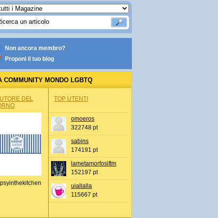
Non ancora membro?
Proponi il tuo blog
A COMMUNITY MONDO LGBTQ
AUTORE DEL
TOP UTENTI
ORNO
omoeros
322748 pt
sabins
174191 pt
lametamorfosiftm
152197 pt
psyinthekitchen
uiallalla
115667 pt