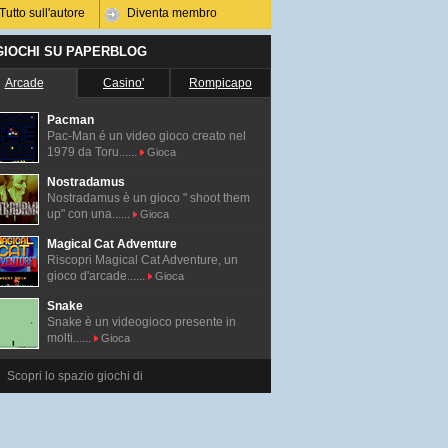
Tutto sull'autore
Diventa membro
 GIOCHI SU PAPERBLOG
Arcade
Casino'
Rompicapo
Pacman
Pac-Man é un video gioco creato nel
1979 da Toru......
Gioca
Nostradamus
Nostradamus è un gioco " shoot them
up" con una......
Gioca
Magical Cat Adventure
Riscopri Magical Cat Adventure, un
gioco d'arcade......
Gioca
Snake
Snake è un videogioco presente in
molti......
Gioca
Scopri lo spazio giochi di