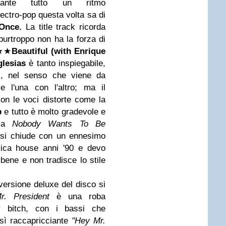
ante tutto un ritmo
ectro-pop questa volta sa di
Once.
La title track ricorda
purtroppo non ha la forza di
★
★
Beautiful (with Enrique
glesias
è tanto inspiegabile,
i, nel senso che viene da
e l'una con l'altro; ma il
con le voci distorte come la
p
e tutto è molto gradevole e
ica
Nobody Wants To Be
 si chiude con un ennesimo
ica house anni '90 e devo
bene e non tradisce lo stile
ersione deluxe del disco si
r. President
è una roba
ney bitch, con i bassi che
sì raccapricciante
"Hey Mr.