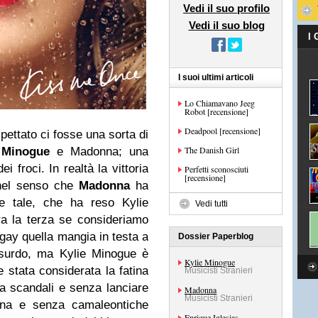
Vedi il suo profilo
Vedi il suo blog
I
I suoi ultimi articoli
Lo Chiamavano Jeeg
Robot [recensione]
Deadpool [recensione]
ttato ci fosse una sorta di
The Danish Girl
 Minogue
e Madonna; una
i froci. In realtà la vittoria
Perfetti sconosciuti
[recensione]
 nel senso che
Madonna
ha
e tale, che ha reso Kylie
Vedi tutti
ura la terza se consideriamo
gay quella mangia in testa a
Dossier Paperblog
ssurdo, ma Kylie Minogue è
Kylie Minogue
 stata considerata la fatina
Musicisti Stranieri
a scandali e senza lanciare
Madonna
Musicisti Stranieri
na e senza camaleontiche
Enrique Iglesias