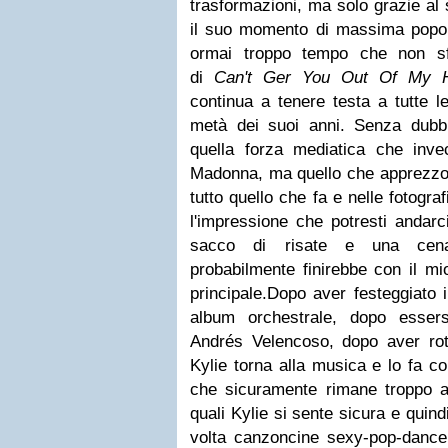
trasformazioni, ma solo grazie al
il suo momento di massima popol
ormai troppo tempo che non sf
di
Can't Ger You Out Of My 
continua a tenere testa a tutte l
metà dei suoi anni. Senza dub
quella forza mediatica che inv
Madonna, ma quello che apprezzo 
tutto quello che fa e nelle fotogr
l'impressione che potresti andarc
sacco di risate e una cen
probabilmente finirebbe con il mi
principale.Dopo aver festeggiato 
album orchestrale, dopo essers
Andrés Velencoso, dopo aver rot
Kylie torna alla musica e lo fa c
che sicuramente rimane troppo all
quali Kylie si sente sicura e quin
volta canzoncine sexy-pop-dance