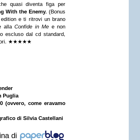
che quasi diventa figa per
ng With the Enemy.
(Bonus
dition e ti ritrovi un brano
e alla
Confide in Me
e non
to escluso dal cd standard,
ori.
★★★
★
★
gender
n Puglia
'90 (ovvero, come eravamo
afico di Silvia Castellani
ina di