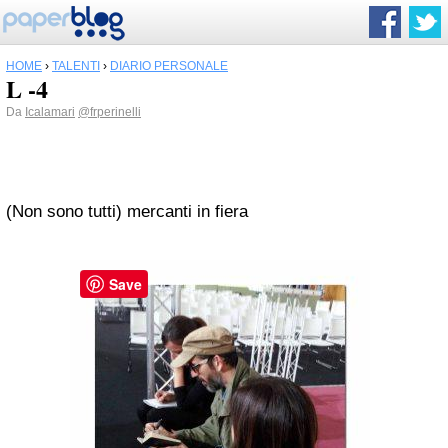
HOME
›
TALENTI
›
DIARIO PERSONALE
L -4
Da
Icalamari
@frperinelli
(Non sono tutti) mercanti in fiera
Save