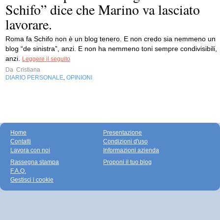
Schifo” dice che Marino va lasciato
lavorare.
Roma fa Schifo non è un blog tenero. E non credo sia nemmeno un
blog “de sinistra”, anzi. E non ha nemmeno toni sempre condivisibili,
anzi.
Leggere il seguito
Da
Cristiana
DIARIO PERSONALE
OPINIONI
,
Home
Presentazione
Contatti
Condizioni d'uso
Lavora con noi
Informazioni azienda
Rassegna stampa
Proponi il tuo blog
F.A.Q.
Gestisci i cookie