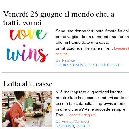
Venerdì 26 giugno il mondo che, a
tratti, vorrei
Sono una donna fortunata.Amata fin dal
primo vagito, da un uomo ed una donna
che mi hanno dato una casa,
un'istruzione, mille vizi e mille...
Leggere i
seguito
Da
Patalice
DIARIO PERSONALE
PER LEI
TALENTI
,
,
Lotta alle casse
Vi è mai capitato di guardarvi intorno
mentre fate la spesa e rendervi conto di
esser stati catapultati improvvisamente
in una giungla? A me succede sempre!
Dov...
Leggere il seguito
Da
Andrea Venturotti
RACCONTI
TALENTI
,