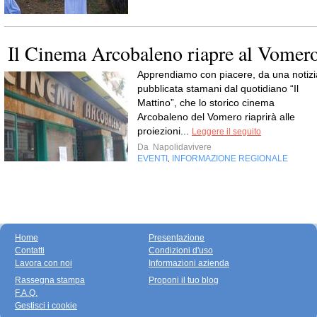
Il Cinema Arcobaleno riapre al Vomer
Apprendiamo con piacere, da una notizi
pubblicata stamani dal quotidiano “Il
Mattino”, che lo storico cinema
Arcobaleno del Vomero riaprirà alle
proiezioni...
Leggere il seguito
Da
Napolidavivere
EVENTI
INFORMAZIONE REGIONALE
,
Home
Presentazione
Contatti
Condizioni d'uso
Lavora con noi
Informazioni azienda
Rassegna stampa
Proponi il tuo blog
F.A.Q.
Gestisci i cookie