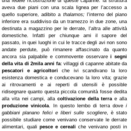
una fedele ricostruzione di queste capanne: la struttura
aveva due piani con una scala lignea per l’accesso a
quello superiore, adibito a
thalamos;
l’interno del piano
inferiore era suddiviso da un tramezzo in due zone, una
destinata a magazzino per le derrate, l’altra alle attività
domestiche. Infatti per chiunque ami il sapore del
passato, in quei luoghi in cui le tracce degli avi non sono
andate perdute, può rimanere affascinato da quanto
ancora sia palpabile e commovente osservare
i segni
della vita di 2mila anni fa
: villaggi di capanne abitate da
pescatori e agricoltori
che ivi scandivano la loro
esistenza domestica e conducevano la loro vita; grazie
ai ritrovamenti e ai reperti di utensili è possible
ridisegnare quanto questa piccola comunità fosse dedita
alla vita nei campi, alla
coltivazione della terra
e alla
produzione vinicola
. In questo lembo di terra dove
i
gabbiani planano felici e liberi sulle scogliere
, è stato
possibile studiare come venivano conservate le derrate
alimentari, quali
pesce e cereali
che venivano posti in